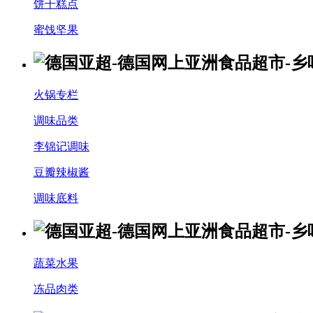
饼干糕点
蜜饯坚果
火锅专栏
调味品类
李锦记调味
豆瓣辣椒酱
调味底料
蔬菜水果
冻品肉类