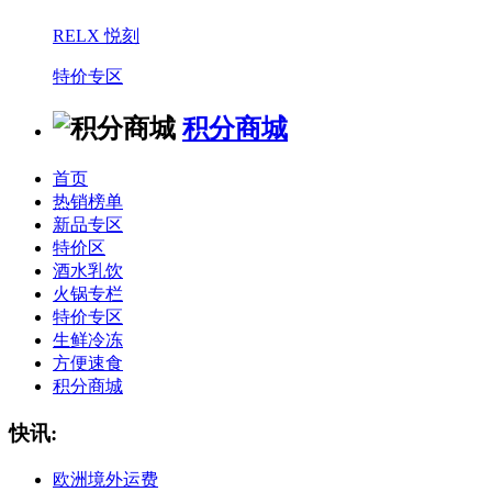
RELX 悦刻
特价专区
积分商城
首页
热销榜单
新品专区
特价区
酒水乳饮
火锅专栏
特价专区
生鲜冷冻
方便速食
积分商城
快讯:
欧洲境外运费