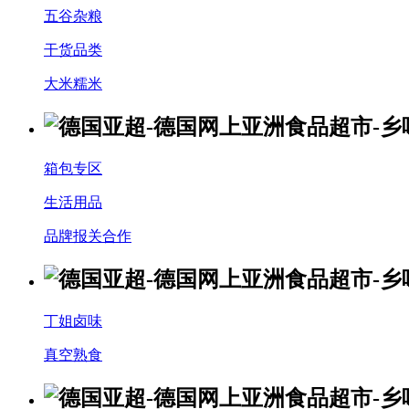
五谷杂粮
干货品类
大米糯米
箱包专区
生活用品
品牌报关合作
丁姐卤味
真空熟食