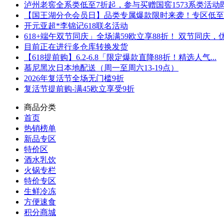
泸州老窖全系类低至7折起，参与买赠国窖1573系类活动即可
【国王湖分仓会员日】品类专属爆款限时来袭！专区低至5折
开元亚超*李锦记618联名活动
618+端午双节同庆」全场满59欧立享88折！ 双节同庆，优.
目前正在进行多仓库转换发货
【618提前购】6.2-6.8「限定爆款直降88折！精选人气...
慕尼黑次日本地配送（周一至周六13-19点）
2026年复活节全场无门槛9折
复活节提前购-满45欧立享受9折
商品分类
首页
热销榜单
新品专区
特价区
酒水乳饮
火锅专栏
特价专区
生鲜冷冻
方便速食
积分商城