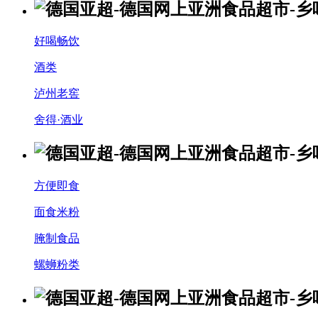
好喝畅饮
酒类
泸州老窖
舍得·酒业
方便即食
面食米粉
腌制食品
螺蛳粉类