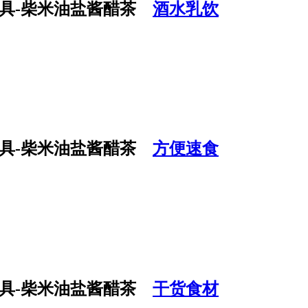
酒水乳饮
方便速食
干货食材