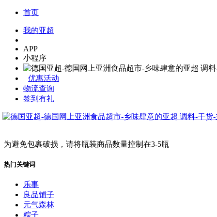
首页
我的亚超
APP
小程序
优惠活动
物流查询
签到有礼
为避免包裹破损，请将瓶装商品数量控制在3-5瓶
热门关键词
乐事
良品铺子
元气森林
粽子