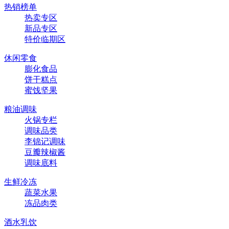
热销榜单
热卖专区
新品专区
特价临期区
休闲零食
膨化食品
饼干糕点
蜜饯坚果
粮油调味
火锅专栏
调味品类
李锦记调味
豆瓣辣椒酱
调味底料
生鲜冷冻
蔬菜水果
冻品肉类
酒水乳饮