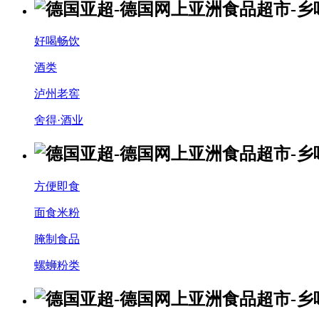
好喝畅饮
酒类
泸州老窖
舍得·酒业
方便即食
面食米粉
腌制食品
螺蛳粉类