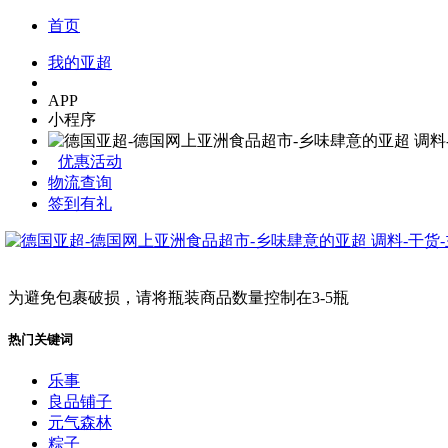
首页
我的亚超
APP
小程序
优惠活动
物流查询
签到有礼
为避免包裹破损，请将瓶装商品数量控制在3-5瓶
热门关键词
乐事
良品铺子
元气森林
粽子