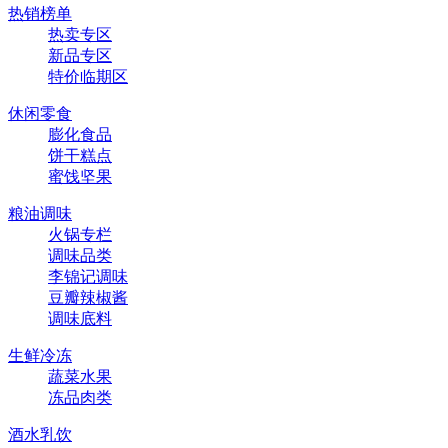
热销榜单
热卖专区
新品专区
特价临期区
休闲零食
膨化食品
饼干糕点
蜜饯坚果
粮油调味
火锅专栏
调味品类
李锦记调味
豆瓣辣椒酱
调味底料
生鲜冷冻
蔬菜水果
冻品肉类
酒水乳饮