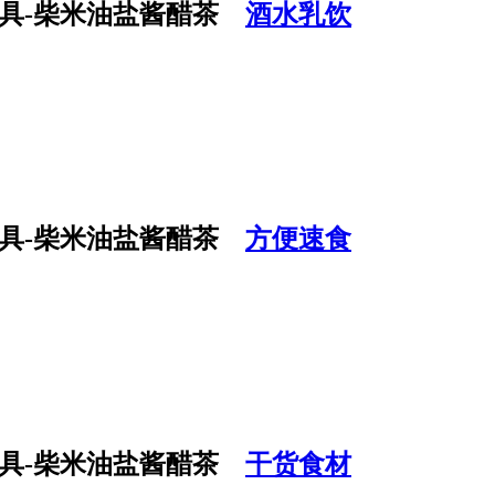
酒水乳饮
方便速食
干货食材