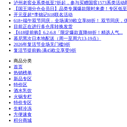
泸州老窖全系类低至7折起，参与买赠国窖1573系类活动即可
【国王湖分仓会员日】品类专属爆款限时来袭！专区低至5折
开元亚超*李锦记618联名活动
618+端午双节同庆」全场满59欧立享88折！ 双节同庆，优.
目前正在进行多仓库转换发货
【618提前购】6.2-6.8「限定爆款直降88折！精选人气...
慕尼黑次日本地配送（周一至周六13-19点）
2026年复活节全场无门槛9折
复活节提前购-满45欧立享受9折
商品分类
首页
热销榜单
新品专区
特价区
酒水乳饮
火锅专栏
特价专区
生鲜冷冻
方便速食
积分商城