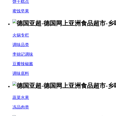
饼干糕点
蜜饯坚果
火锅专栏
调味品类
李锦记调味
豆瓣辣椒酱
调味底料
蔬菜水果
冻品肉类