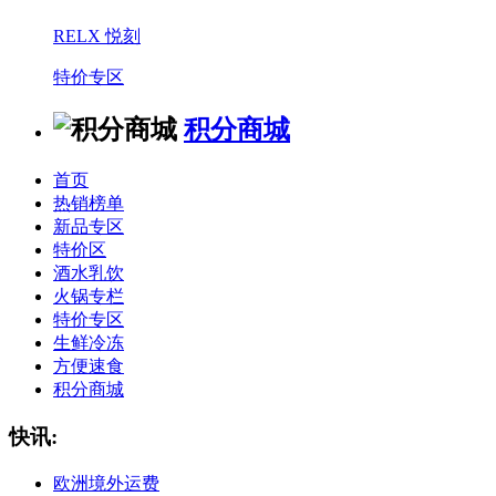
RELX 悦刻
特价专区
积分商城
首页
热销榜单
新品专区
特价区
酒水乳饮
火锅专栏
特价专区
生鲜冷冻
方便速食
积分商城
快讯:
欧洲境外运费