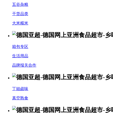
五谷杂粮
干货品类
大米糯米
箱包专区
生活用品
品牌报关合作
丁姐卤味
真空熟食