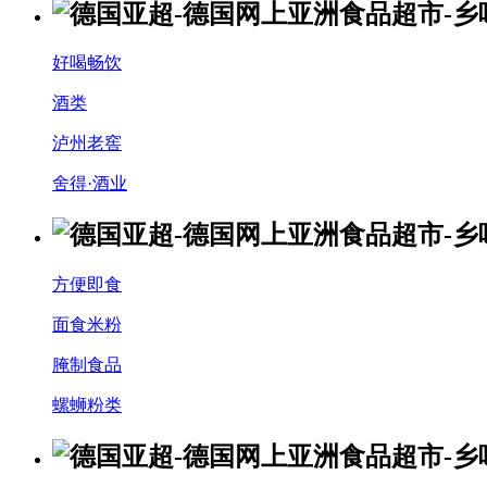
好喝畅饮
酒类
泸州老窖
舍得·酒业
方便即食
面食米粉
腌制食品
螺蛳粉类