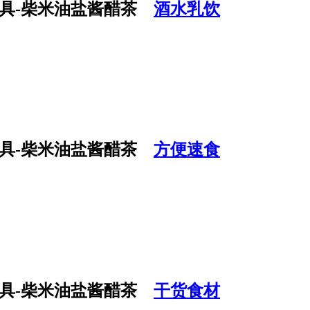
酒水乳饮
方便速食
干货食材