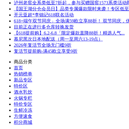
泸州老窖全系类低至7折起，参与买赠国窖1573系类活动即可
【国王湖分仓会员日】品类专属爆款限时来袭！专区低至5折
开元亚超*李锦记618联名活动
618+端午双节同庆」全场满59欧立享88折！ 双节同庆，优.
目前正在进行多仓库转换发货
【618提前购】6.2-6.8「限定爆款直降88折！精选人气...
慕尼黑次日本地配送（周一至周六13-19点）
2026年复活节全场无门槛9折
复活节提前购-满45欧立享受9折
商品分类
首页
热销榜单
新品专区
特价区
酒水乳饮
火锅专栏
特价专区
生鲜冷冻
方便速食
积分商城