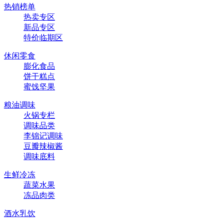
热销榜单
热卖专区
新品专区
特价临期区
休闲零食
膨化食品
饼干糕点
蜜饯坚果
粮油调味
火锅专栏
调味品类
李锦记调味
豆瓣辣椒酱
调味底料
生鲜冷冻
蔬菜水果
冻品肉类
酒水乳饮