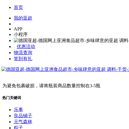
首页
我的亚超
APP
小程序
优惠活动
物流查询
签到有礼
为避免包裹破损，请将瓶装商品数量控制在3-5瓶
热门关键词
乐事
良品铺子
元气森林
粽子