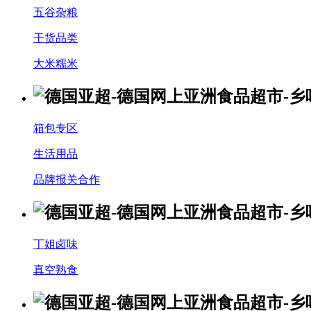
五谷杂粮
干货品类
大米糯米
箱包专区
生活用品
品牌报关合作
丁姐卤味
真空熟食