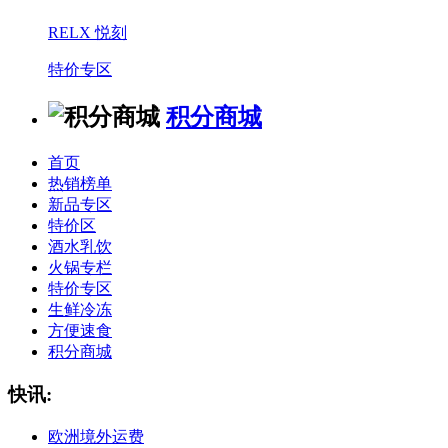
RELX 悦刻
特价专区
积分商城
首页
热销榜单
新品专区
特价区
酒水乳饮
火锅专栏
特价专区
生鲜冷冻
方便速食
积分商城
快讯:
欧洲境外运费