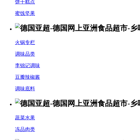
饼干糕点
蜜饯坚果
火锅专栏
调味品类
李锦记调味
豆瓣辣椒酱
调味底料
蔬菜水果
冻品肉类