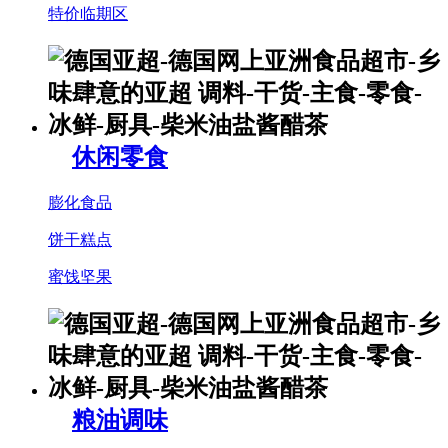
特价临期区
休闲零食
膨化食品
饼干糕点
蜜饯坚果
粮油调味