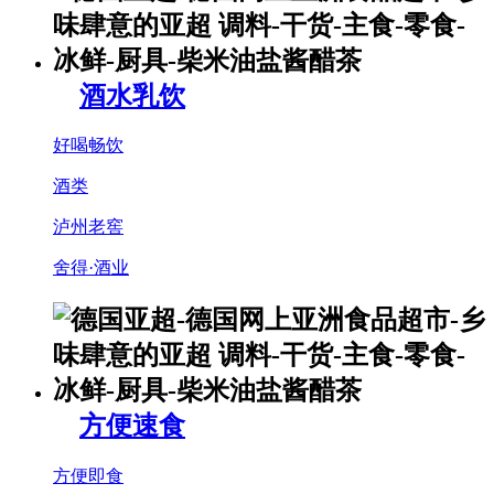
酒水乳饮
好喝畅饮
酒类
泸州老窖
舍得·酒业
方便速食
方便即食