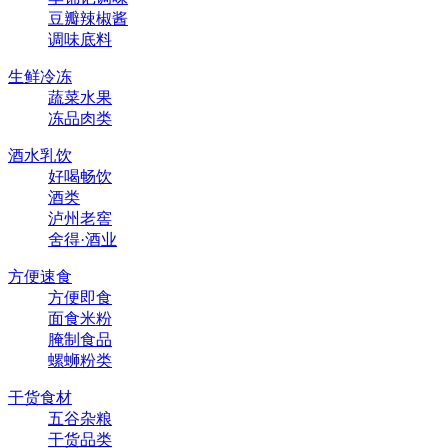
豆瓣辣椒酱
调味底料
生鲜冷冻
蔬菜水果
冻品肉类
酒水乳饮
好喝畅饮
酒类
泸州老窖
舍得·酒业
方便速食
方便即食
面食米粉
腌制食品
螺蛳粉类
干货食材
五谷杂粮
干货品类