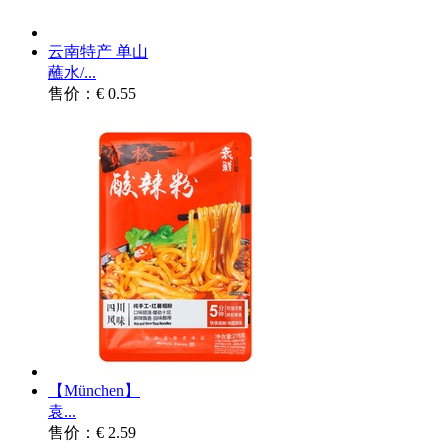
云南特产 单山
蘸水/...
售价：€ 0.55
【München】
袁...
售价：€ 2.59