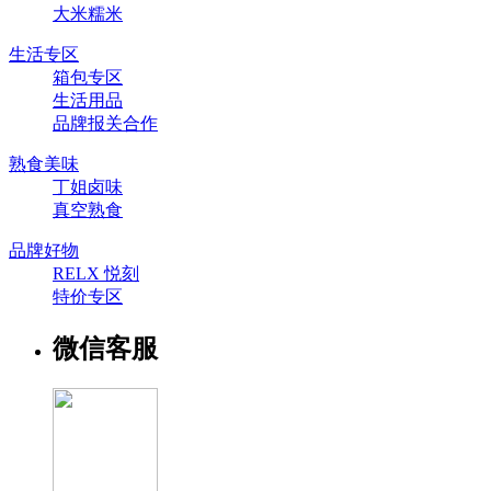
大米糯米
生活专区
箱包专区
生活用品
品牌报关合作
熟食美味
丁姐卤味
真空熟食
品牌好物
RELX 悦刻
特价专区
微信客服