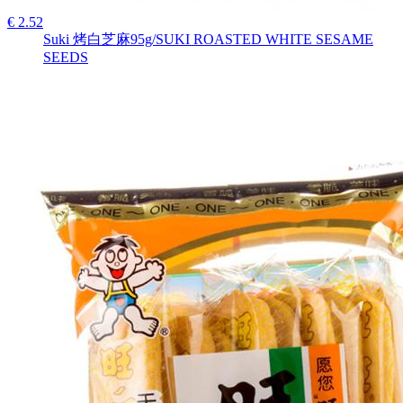
€ 2.52
Suki 烤白芝麻95g/SUKI ROASTED WHITE SESAME
SEEDS