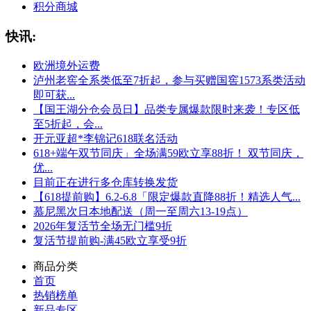
积分商城
快讯:
欧洲境外运费
泸州老窖全系类低至7折起，参与买赠国窖1573系类活动
即可获...
【国王湖分仓会员日】品类专属爆款限时来袭！专区低
至5折起，会...
开元亚超*李锦记618联名活动
618+端午双节同庆」全场满59欧立享88折！ 双节同庆，
优...
目前正在进行多仓库转换发货
【618提前购】6.2-6.8「限定爆款直降88折！精选人气...
慕尼黑次日本地配送（周一至周六13-19点）
2026年复活节全场无门槛9折
复活节提前购-满45欧立享受9折
商品分类
首页
热销榜单
新品专区