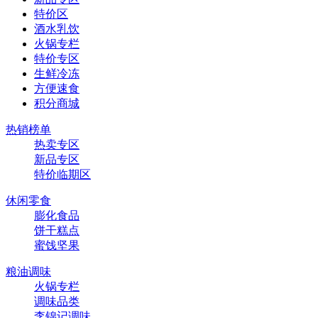
特价区
酒水乳饮
火锅专栏
特价专区
生鲜冷冻
方便速食
积分商城
热销榜单
热卖专区
新品专区
特价临期区
休闲零食
膨化食品
饼干糕点
蜜饯坚果
粮油调味
火锅专栏
调味品类
李锦记调味