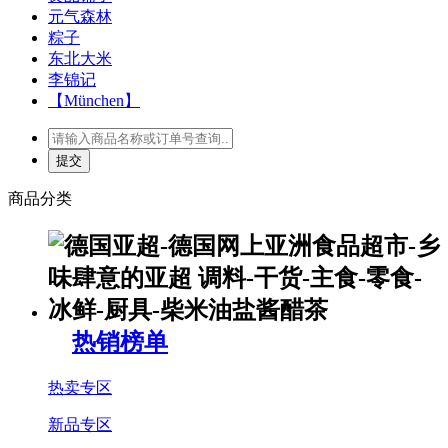
元气森林
粽子
东北大米
李锦记
【München】
商品分类
热销榜单
热卖专区
新品专区