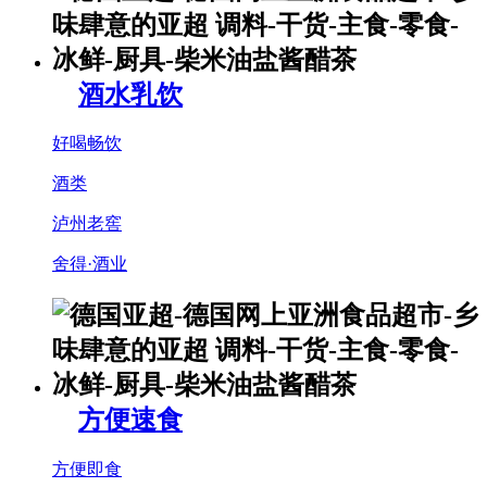
酒水乳饮
好喝畅饮
酒类
泸州老窖
舍得·酒业
方便速食
方便即食