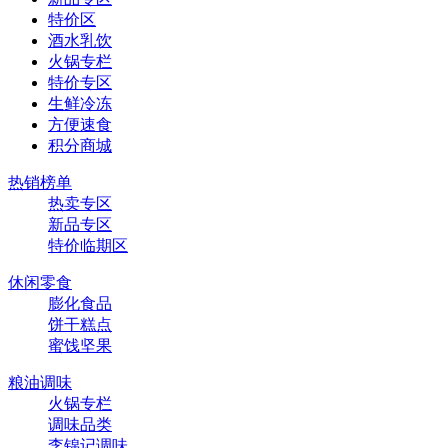
特价区
酒水乳饮
火锅专栏
特价专区
生鲜冷冻
方便速食
积分商城
热销榜单
热卖专区
新品专区
特价临期区
休闲零食
膨化食品
饼干糕点
蜜饯坚果
粮油调味
火锅专栏
调味品类
李锦记调味