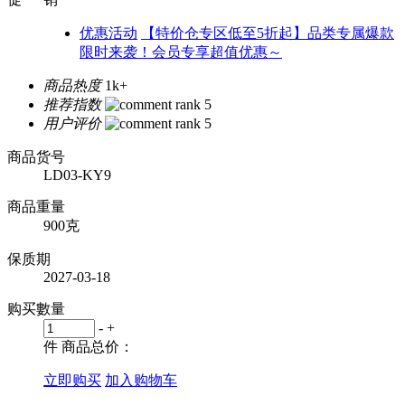
优惠活动
【特价仓专区低至5折起】品类专属爆款
限时来袭！会员专享超值优惠～
商品热度
1k+
推荐指数
用户评价
商品货号
LD03-KY9
商品重量
900克
保质期
2027-03-18
购买數量
-
+
件
商品总价：
立即购买
加入购物车