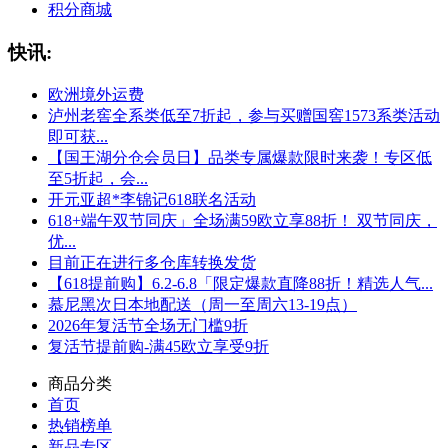
积分商城
快讯:
欧洲境外运费
泸州老窖全系类低至7折起，参与买赠国窖1573系类活动
即可获...
【国王湖分仓会员日】品类专属爆款限时来袭！专区低
至5折起，会...
开元亚超*李锦记618联名活动
618+端午双节同庆」全场满59欧立享88折！ 双节同庆，
优...
目前正在进行多仓库转换发货
【618提前购】6.2-6.8「限定爆款直降88折！精选人气...
慕尼黑次日本地配送（周一至周六13-19点）
2026年复活节全场无门槛9折
复活节提前购-满45欧立享受9折
商品分类
首页
热销榜单
新品专区