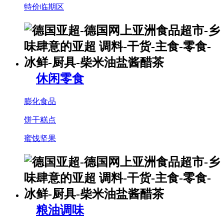
特价临期区
休闲零食
膨化食品
饼干糕点
蜜饯坚果
粮油调味