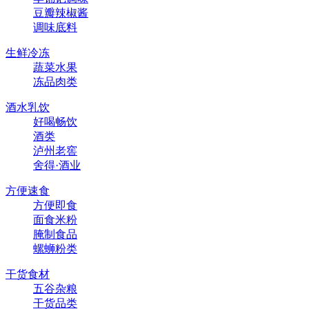
豆瓣辣椒酱
调味底料
生鲜冷冻
蔬菜水果
冻品肉类
酒水乳饮
好喝畅饮
酒类
泸州老窖
舍得·酒业
方便速食
方便即食
面食米粉
腌制食品
螺蛳粉类
干货食材
五谷杂粮
干货品类