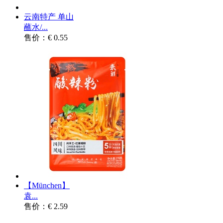
云南特产 单山
蘸水/...
售价：€ 0.55
【München】
袁...
售价：€ 2.59