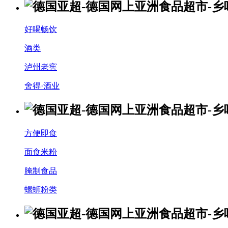
好喝畅饮
酒类
泸州老窖
舍得·酒业
方便即食
面食米粉
腌制食品
螺蛳粉类