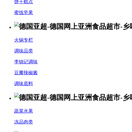
饼干糕点
蜜饯坚果
火锅专栏
调味品类
李锦记调味
豆瓣辣椒酱
调味底料
蔬菜水果
冻品肉类