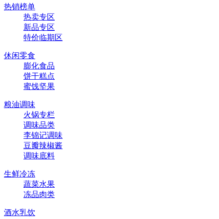
热销榜单
热卖专区
新品专区
特价临期区
休闲零食
膨化食品
饼干糕点
蜜饯坚果
粮油调味
火锅专栏
调味品类
李锦记调味
豆瓣辣椒酱
调味底料
生鲜冷冻
蔬菜水果
冻品肉类
酒水乳饮