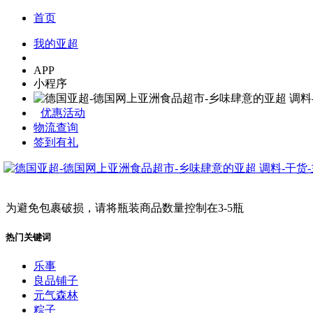
首页
我的亚超
APP
小程序
优惠活动
物流查询
签到有礼
为避免包裹破损，请将瓶装商品数量控制在3-5瓶
热门关键词
乐事
良品铺子
元气森林
粽子