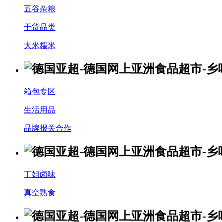
五谷杂粮
干货品类
大米糯米
箱包专区
生活用品
品牌报关合作
丁姐卤味
真空熟食