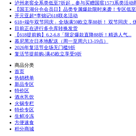
泸州老窖全系类低至7折起，参与买赠国窖1573系类活动即可
【国王湖分仓会员日】品类专属爆款限时来袭！专区低至5折
开元亚超*李锦记618联名活动
618+端午双节同庆」全场满59欧立享88折！ 双节同庆，优.
目前正在进行多仓库转换发货
【618提前购】6.2-6.8「限定爆款直降88折！精选人气...
慕尼黑次日本地配送（周一至周六13-19点）
2026年复活节全场无门槛9折
复活节提前购-满45欧立享受9折
商品分类
首页
热销榜单
新品专区
特价区
酒水乳饮
火锅专栏
特价专区
生鲜冷冻
方便速食
积分商城