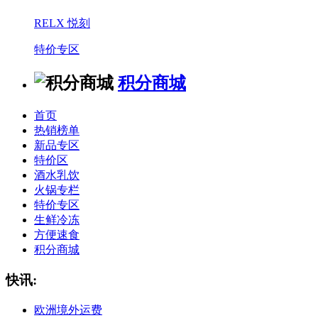
RELX 悦刻
特价专区
积分商城
首页
热销榜单
新品专区
特价区
酒水乳饮
火锅专栏
特价专区
生鲜冷冻
方便速食
积分商城
快讯:
欧洲境外运费