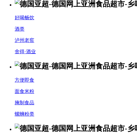
好喝畅饮
酒类
泸州老窖
舍得·酒业
方便即食
面食米粉
腌制食品
螺蛳粉类