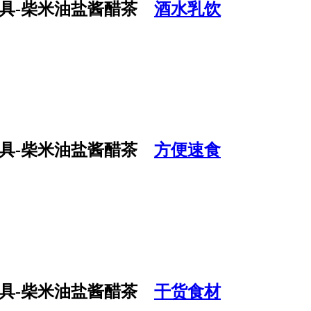
酒水乳饮
方便速食
干货食材