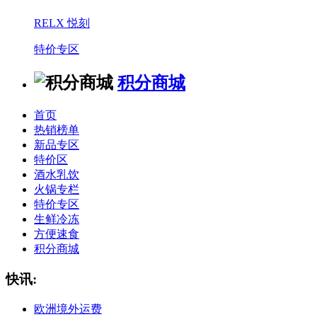
RELX 悦刻
特价专区
积分商城
首页
热销榜单
新品专区
特价区
酒水乳饮
火锅专栏
特价专区
生鲜冷冻
方便速食
积分商城
快讯:
欧洲境外运费