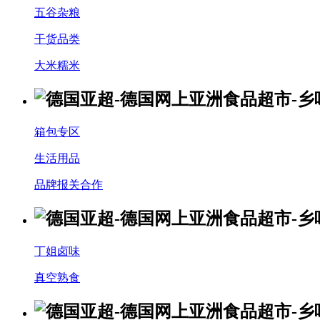
五谷杂粮
干货品类
大米糯米
箱包专区
生活用品
品牌报关合作
丁姐卤味
真空熟食