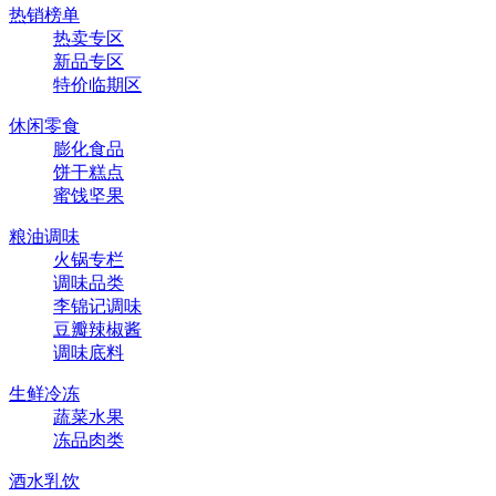
热销榜单
热卖专区
新品专区
特价临期区
休闲零食
膨化食品
饼干糕点
蜜饯坚果
粮油调味
火锅专栏
调味品类
李锦记调味
豆瓣辣椒酱
调味底料
生鲜冷冻
蔬菜水果
冻品肉类
酒水乳饮