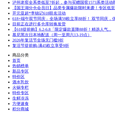
泸州老窖全系类低至7折起，参与买赠国窖1573系类活动即可
【国王湖分仓会员日】品类专属爆款限时来袭！专区低至5折
开元亚超*李锦记618联名活动
618+端午双节同庆」全场满59欧立享88折！ 双节同庆，优.
目前正在进行多仓库转换发货
【618提前购】6.2-6.8「限定爆款直降88折！精选人气...
慕尼黑次日本地配送（周一至周六13-19点）
2026年复活节全场无门槛9折
复活节提前购-满45欧立享受9折
商品分类
首页
热销榜单
新品专区
特价区
酒水乳饮
火锅专栏
特价专区
生鲜冷冻
方便速食
积分商城