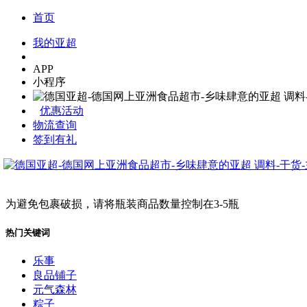
首页
我的亚超
APP
小程序
优惠活动
物流查询
签到有礼
为避免包裹破损，请将瓶装商品数量控制在3-5瓶
热门关键词
乐事
良品铺子
元气森林
粽子