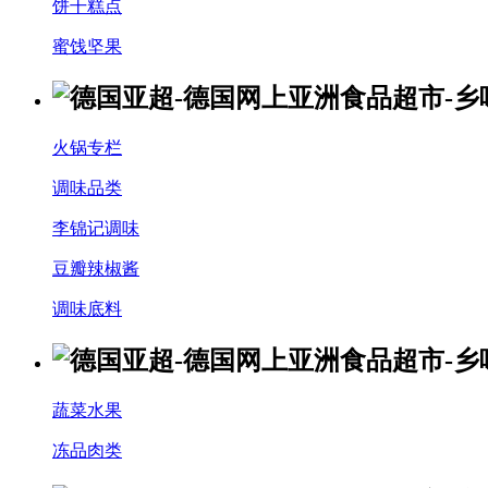
饼干糕点
蜜饯坚果
火锅专栏
调味品类
李锦记调味
豆瓣辣椒酱
调味底料
蔬菜水果
冻品肉类