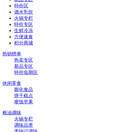
特价区
酒水乳饮
火锅专栏
特价专区
生鲜冷冻
方便速食
积分商城
热销榜单
热卖专区
新品专区
特价临期区
休闲零食
膨化食品
饼干糕点
蜜饯坚果
粮油调味
火锅专栏
调味品类
李锦记调味