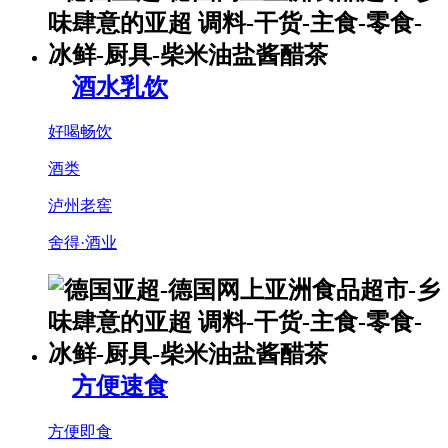
酒水乳饮
好喝畅饮
酒类
泸州老窖
舍得·酒业
方便速食
方便即食