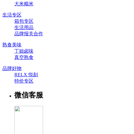
大米糯米
生活专区
箱包专区
生活用品
品牌报关合作
熟食美味
丁姐卤味
真空熟食
品牌好物
RELX 悦刻
特价专区
微信客服