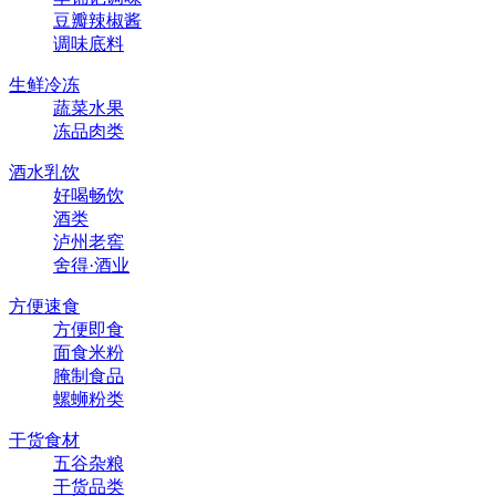
豆瓣辣椒酱
调味底料
生鲜冷冻
蔬菜水果
冻品肉类
酒水乳饮
好喝畅饮
酒类
泸州老窖
舍得·酒业
方便速食
方便即食
面食米粉
腌制食品
螺蛳粉类
干货食材
五谷杂粮
干货品类