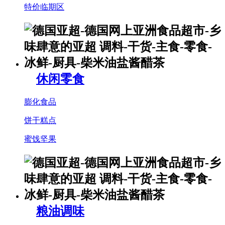
特价临期区
休闲零食
膨化食品
饼干糕点
蜜饯坚果
粮油调味