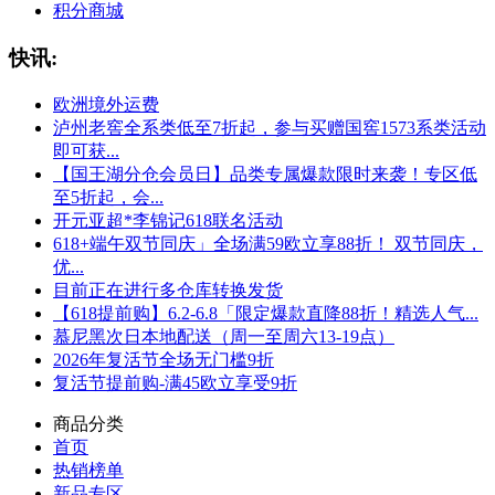
积分商城
快讯:
欧洲境外运费
泸州老窖全系类低至7折起，参与买赠国窖1573系类活动
即可获...
【国王湖分仓会员日】品类专属爆款限时来袭！专区低
至5折起，会...
开元亚超*李锦记618联名活动
618+端午双节同庆」全场满59欧立享88折！ 双节同庆，
优...
目前正在进行多仓库转换发货
【618提前购】6.2-6.8「限定爆款直降88折！精选人气...
慕尼黑次日本地配送（周一至周六13-19点）
2026年复活节全场无门槛9折
复活节提前购-满45欧立享受9折
商品分类
首页
热销榜单
新品专区