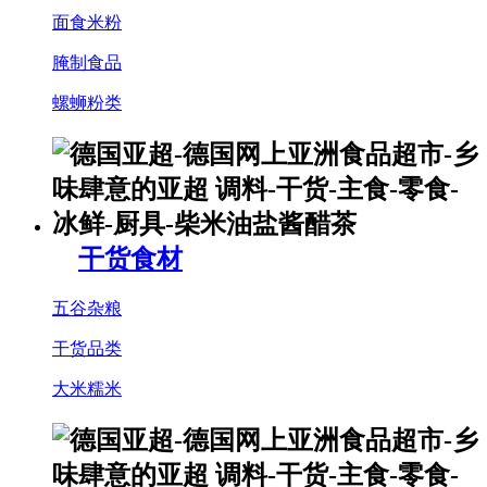
面食米粉
腌制食品
螺蛳粉类
干货食材
五谷杂粮
干货品类
大米糯米