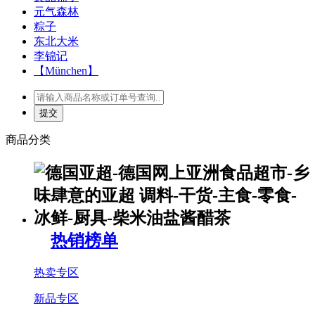
元气森林
粽子
东北大米
李锦记
【München】
商品分类
热销榜单
热卖专区
新品专区