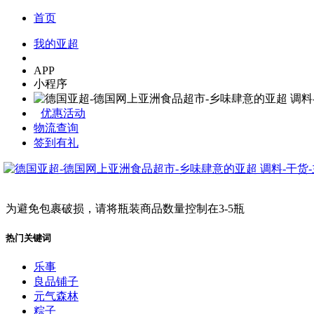
首页
我的亚超
APP
小程序
优惠活动
物流查询
签到有礼
为避免包裹破损，请将瓶装商品数量控制在3-5瓶
热门关键词
乐事
良品铺子
元气森林
粽子