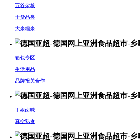
五谷杂粮
干货品类
大米糯米
箱包专区
生活用品
品牌报关合作
丁姐卤味
真空熟食