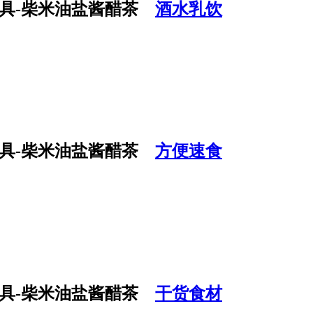
酒水乳饮
方便速食
干货食材