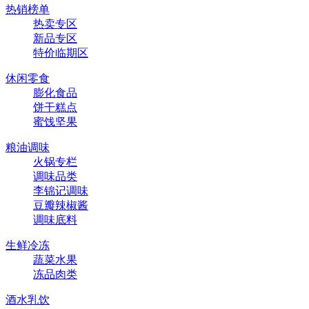
热销榜单
热卖专区
新品专区
特价临期区
休闲零食
膨化食品
饼干糕点
蜜饯坚果
粮油调味
火锅专栏
调味品类
李锦记调味
豆瓣辣椒酱
调味底料
生鲜冷冻
蔬菜水果
冻品肉类
酒水乳饮