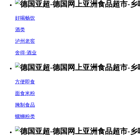
好喝畅饮
酒类
泸州老窖
舍得·酒业
方便即食
面食米粉
腌制食品
螺蛳粉类