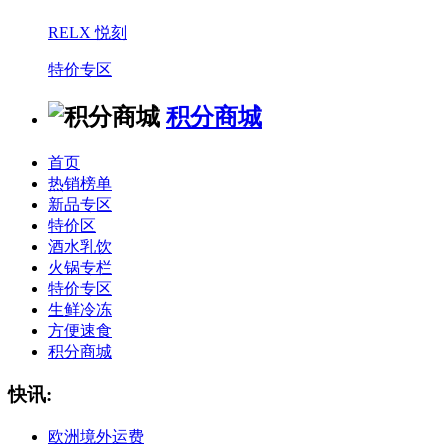
RELX 悦刻
特价专区
积分商城
首页
热销榜单
新品专区
特价区
酒水乳饮
火锅专栏
特价专区
生鲜冷冻
方便速食
积分商城
快讯:
欧洲境外运费