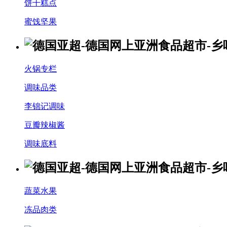
饼干糕点
蜜饯坚果
火锅专栏
调味品类
李锦记调味
豆瓣辣椒酱
调味底料
蔬菜水果
冻品肉类