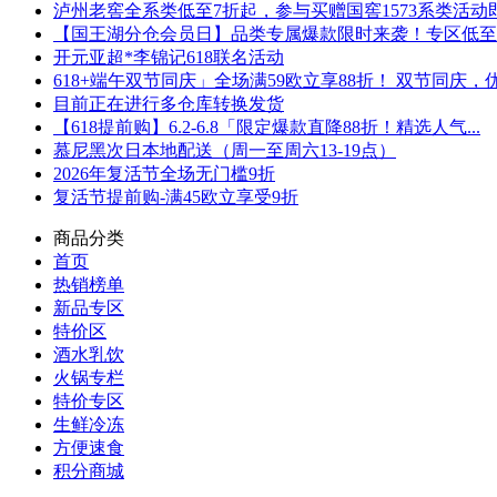
泸州老窖全系类低至7折起，参与买赠国窖1573系类活动即可
【国王湖分仓会员日】品类专属爆款限时来袭！专区低至5折
开元亚超*李锦记618联名活动
618+端午双节同庆」全场满59欧立享88折！ 双节同庆，优.
目前正在进行多仓库转换发货
【618提前购】6.2-6.8「限定爆款直降88折！精选人气...
慕尼黑次日本地配送（周一至周六13-19点）
2026年复活节全场无门槛9折
复活节提前购-满45欧立享受9折
商品分类
首页
热销榜单
新品专区
特价区
酒水乳饮
火锅专栏
特价专区
生鲜冷冻
方便速食
积分商城