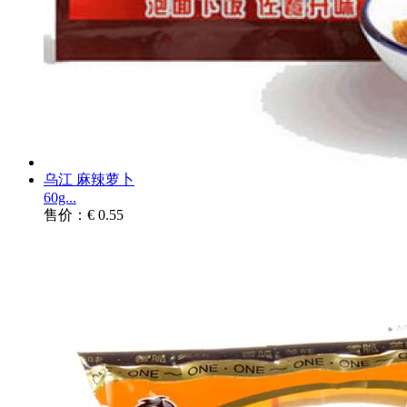
乌江 麻辣萝卜
60g...
售价：€ 0.55