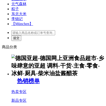
元气森林
粽子
东北大米
李锦记
【München】
商品分类
热销榜单
热卖专区
新品专区