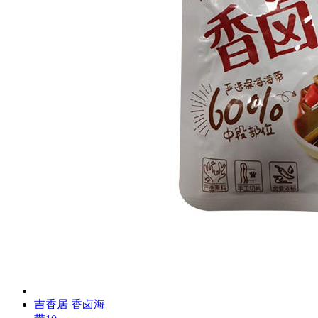
吉香居 香卤海