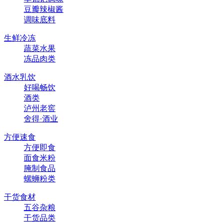
豆瓣辣椒酱
调味底料
生鲜冷冻
蔬菜水果
冻品肉类
酒水乳饮
好喝畅饮
酒类
泸州老窖
舍得·酒业
方便速食
方便即食
面食米粉
腌制食品
螺蛳粉类
干货食材
五谷杂粮
干货品类