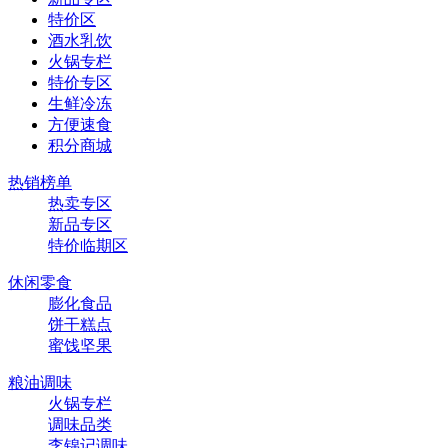
特价区
酒水乳饮
火锅专栏
特价专区
生鲜冷冻
方便速食
积分商城
热销榜单
热卖专区
新品专区
特价临期区
休闲零食
膨化食品
饼干糕点
蜜饯坚果
粮油调味
火锅专栏
调味品类
李锦记调味