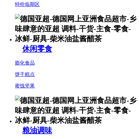
特价临期区
休闲零食
膨化食品
饼干糕点
蜜饯坚果
粮油调味