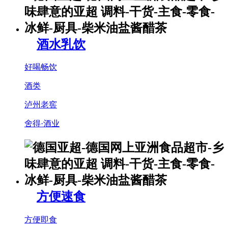
酒水乳饮
好喝畅饮
酒类
泸州老窖
舍得·酒业
方便速食
方便即食