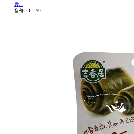
袁...
售价：€ 2.59