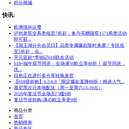
积分商城
快讯:
欧洲境外运费
泸州老窖全系类低至7折起，参与买赠国窖1573系类活动
即可获...
【国王湖分仓会员日】品类专属爆款限时来袭！专区低
至5折起，会...
开元亚超*李锦记618联名活动
618+端午双节同庆」全场满59欧立享88折！ 双节同庆，
优...
目前正在进行多仓库转换发货
【618提前购】6.2-6.8「限定爆款直降88折！精选人气...
慕尼黑次日本地配送（周一至周六13-19点）
2026年复活节全场无门槛9折
复活节提前购-满45欧立享受9折
商品分类
首页
热销榜单
新品专区