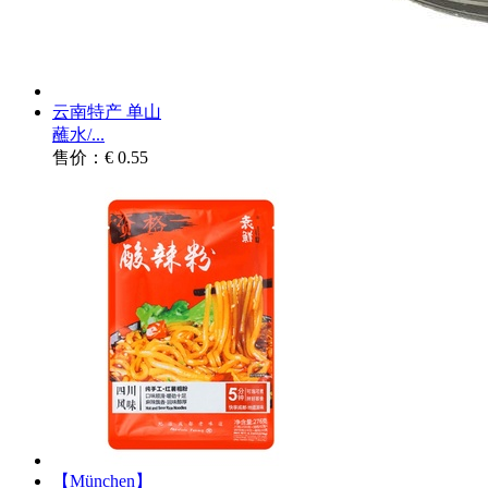
云南特产 单山
蘸水/...
售价：€ 0.55
【München】