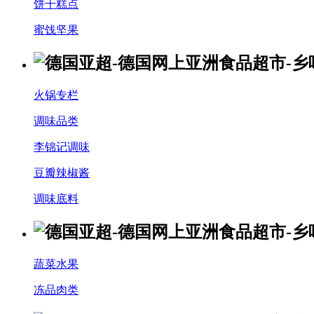
饼干糕点
蜜饯坚果
火锅专栏
调味品类
李锦记调味
豆瓣辣椒酱
调味底料
蔬菜水果
冻品肉类