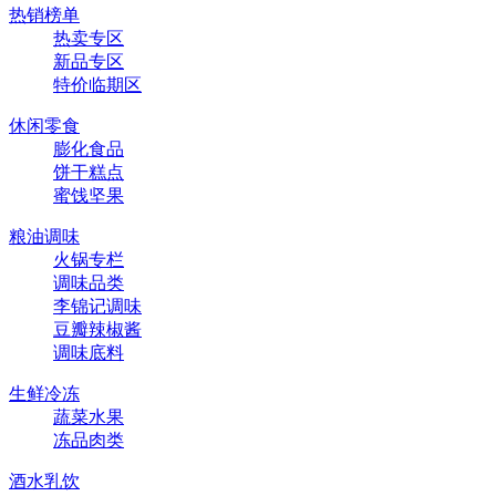
热销榜单
热卖专区
新品专区
特价临期区
休闲零食
膨化食品
饼干糕点
蜜饯坚果
粮油调味
火锅专栏
调味品类
李锦记调味
豆瓣辣椒酱
调味底料
生鲜冷冻
蔬菜水果
冻品肉类
酒水乳饮