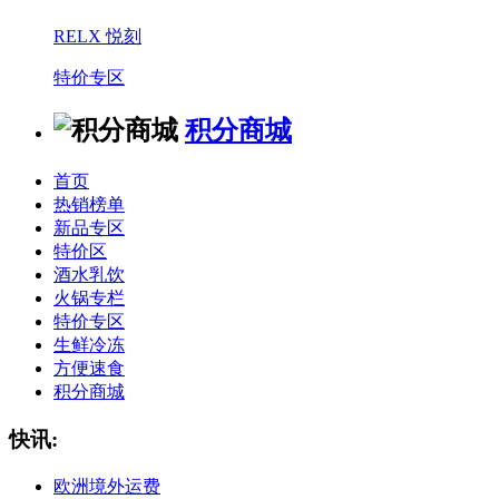
RELX 悦刻
特价专区
积分商城
首页
热销榜单
新品专区
特价区
酒水乳饮
火锅专栏
特价专区
生鲜冷冻
方便速食
积分商城
快讯:
欧洲境外运费