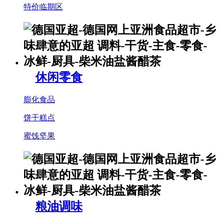
特价临期区
休闲零食
膨化食品
饼干糕点
蜜饯坚果
粮油调味