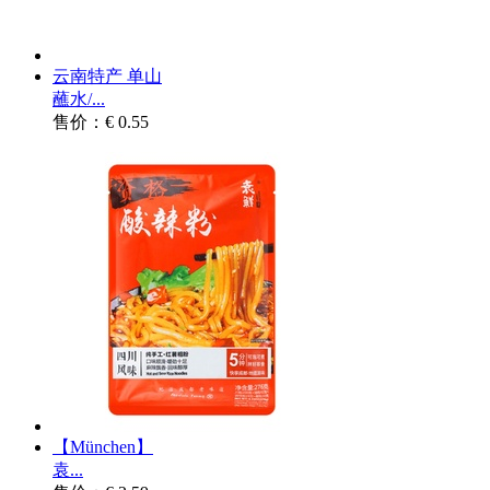
云南特产 单山
蘸水/...
售价：€ 0.55
【München】
袁...