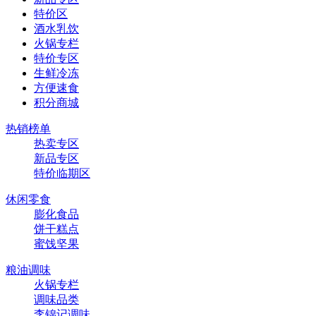
特价区
酒水乳饮
火锅专栏
特价专区
生鲜冷冻
方便速食
积分商城
热销榜单
热卖专区
新品专区
特价临期区
休闲零食
膨化食品
饼干糕点
蜜饯坚果
粮油调味
火锅专栏
调味品类
李锦记调味