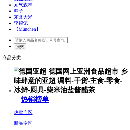
元气森林
粽子
东北大米
李锦记
【München】
商品分类
热销榜单
热卖专区
新品专区