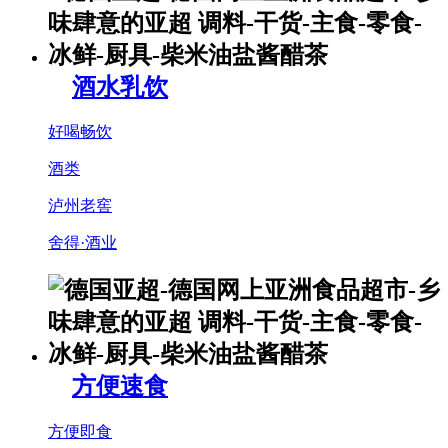
酒水乳饮
好喝畅饮
酒类
泸州老窖
舍得·酒业
方便速食
方便即食