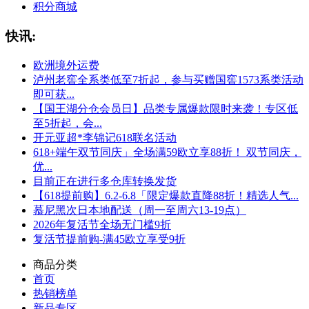
积分商城
快讯:
欧洲境外运费
泸州老窖全系类低至7折起，参与买赠国窖1573系类活动
即可获...
【国王湖分仓会员日】品类专属爆款限时来袭！专区低
至5折起，会...
开元亚超*李锦记618联名活动
618+端午双节同庆」全场满59欧立享88折！ 双节同庆，
优...
目前正在进行多仓库转换发货
【618提前购】6.2-6.8「限定爆款直降88折！精选人气...
慕尼黑次日本地配送（周一至周六13-19点）
2026年复活节全场无门槛9折
复活节提前购-满45欧立享受9折
商品分类
首页
热销榜单
新品专区