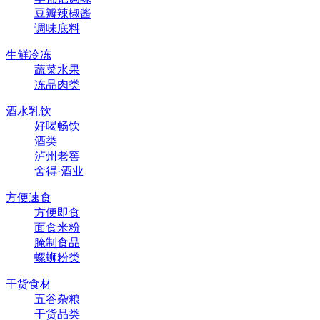
豆瓣辣椒酱
调味底料
生鲜冷冻
蔬菜水果
冻品肉类
酒水乳饮
好喝畅饮
酒类
泸州老窖
舍得·酒业
方便速食
方便即食
面食米粉
腌制食品
螺蛳粉类
干货食材
五谷杂粮
干货品类