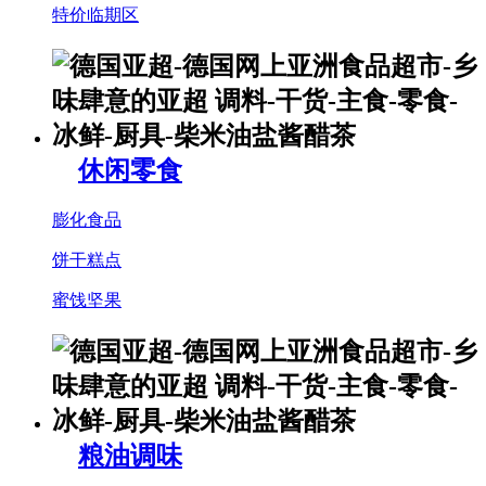
特价临期区
休闲零食
膨化食品
饼干糕点
蜜饯坚果
粮油调味