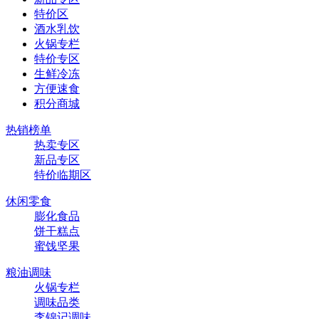
特价区
酒水乳饮
火锅专栏
特价专区
生鲜冷冻
方便速食
积分商城
热销榜单
热卖专区
新品专区
特价临期区
休闲零食
膨化食品
饼干糕点
蜜饯坚果
粮油调味
火锅专栏
调味品类
李锦记调味