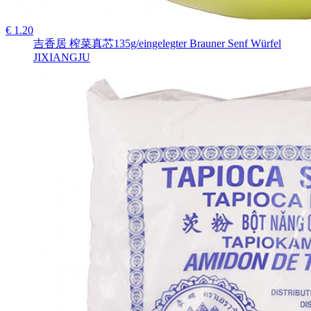
€ 1.20
吉香居 榨菜真芯135g/eingelegter Brauner Senf Würfel
JIXIANGJU