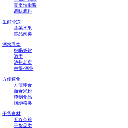
豆瓣辣椒酱
调味底料
生鲜冷冻
蔬菜水果
冻品肉类
酒水乳饮
好喝畅饮
酒类
泸州老窖
舍得·酒业
方便速食
方便即食
面食米粉
腌制食品
螺蛳粉类
干货食材
五谷杂粮
干货品类