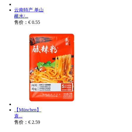
云南特产 单山
蘸水/...
售价：€ 0.55
【München】
袁...
售价：€ 2.59