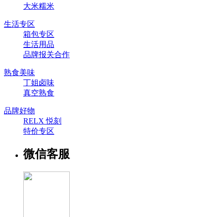
大米糯米
生活专区
箱包专区
生活用品
品牌报关合作
熟食美味
丁姐卤味
真空熟食
品牌好物
RELX 悦刻
特价专区
微信客服