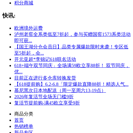
积分商城
快讯:
欧洲境外运费
泸州老窖全系类低至7折起，参与买赠国窖1573系类活动
即可获...
【国王湖分仓会员日】品类专属爆款限时来袭！专区低
至5折起，会...
开元亚超*李锦记618联名活动
618+端午双节同庆」全场满59欧立享88折！ 双节同庆，
优...
目前正在进行多仓库转换发货
【618提前购】6.2-6.8「限定爆款直降88折！精选人气...
慕尼黑次日本地配送（周一至周六13-19点）
2026年复活节全场无门槛9折
复活节提前购-满45欧立享受9折
商品分类
首页
热销榜单
新品专区