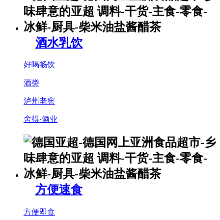
酒水乳饮
好喝畅饮
酒类
泸州老窖
舍得·酒业
方便速食
方便即食