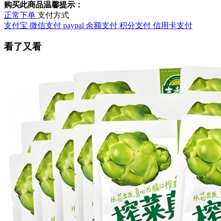
购买此商品温馨提示：
正常下单
支付方式
支付宝
微信支付
paypal
余额支付
积分支付
信用卡支付
看了又看