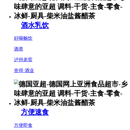
酒水乳饮
好喝畅饮
酒类
泸州老窖
舍得·酒业
方便速食
方便即食