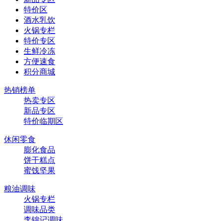
特价区
酒水乳饮
火锅专栏
特价专区
生鲜冷冻
方便速食
积分商城
热销榜单
热卖专区
新品专区
特价临期区
休闲零食
膨化食品
饼干糕点
蜜饯坚果
粮油调味
火锅专栏
调味品类
李锦记调味