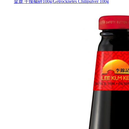
金鹿 干辣椒碎100g/Getrocknetes Chilipulver 100g