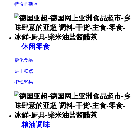
特价临期区
休闲零食
膨化食品
饼干糕点
蜜饯坚果
粮油调味