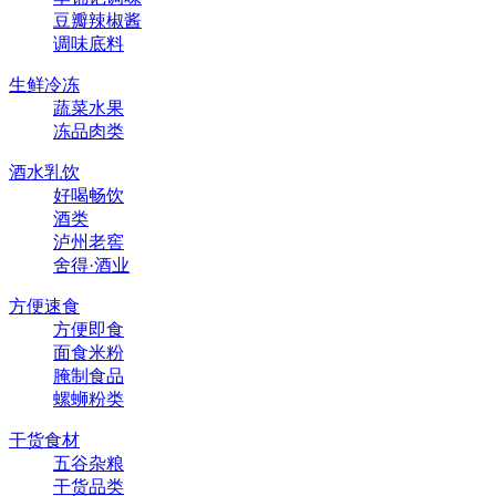
豆瓣辣椒酱
调味底料
生鲜冷冻
蔬菜水果
冻品肉类
酒水乳饮
好喝畅饮
酒类
泸州老窖
舍得·酒业
方便速食
方便即食
面食米粉
腌制食品
螺蛳粉类
干货食材
五谷杂粮
干货品类