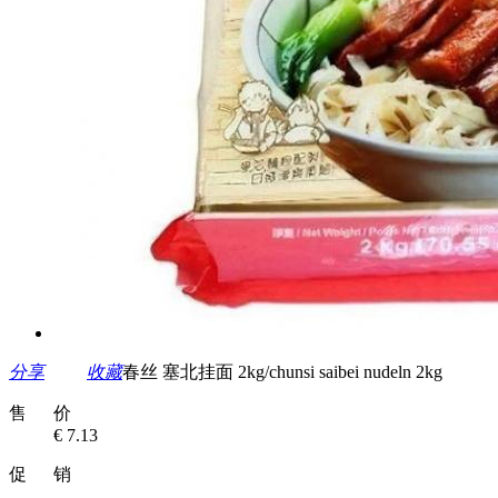
分享
收藏
春丝 塞北挂面 2kg/chunsi saibei nudeln 2kg
售 价
€ 7.13
促 销