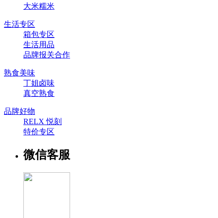
大米糯米
生活专区
箱包专区
生活用品
品牌报关合作
熟食美味
丁姐卤味
真空熟食
品牌好物
RELX 悦刻
特价专区
微信客服