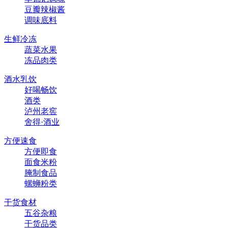
豆瓣辣椒酱
调味底料
生鲜冷冻
蔬菜水果
冻品肉类
酒水乳饮
好喝畅饮
酒类
泸州老窖
舍得·酒业
方便速食
方便即食
面食米粉
腌制食品
螺蛳粉类
干货食材
五谷杂粮
干货品类