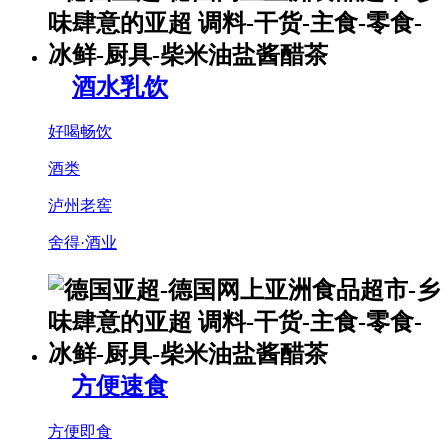
酒水乳饮
好喝畅饮
酒类
泸州老窖
舍得·酒业
方便速食
方便即食