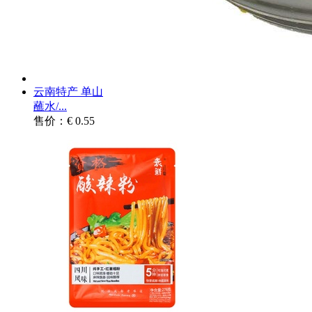
云南特产 单山
蘸水/...
售价：€ 0.55