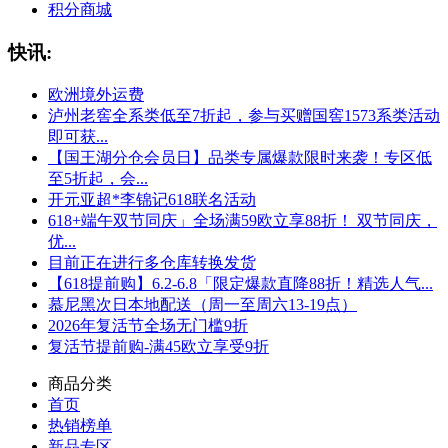
积分商城
快讯:
欧洲境外运费
泸州老窖全系类低至7折起，参与买赠国窖1573系类活动
即可获...
【国王湖分仓会员日】品类专属爆款限时来袭！专区低
至5折起，会...
开元亚超*李锦记618联名活动
618+端午双节同庆」全场满59欧立享88折！ 双节同庆，
优...
目前正在进行多仓库转换发货
【618提前购】6.2-6.8「限定爆款直降88折！精选人气...
慕尼黑次日本地配送（周一至周六13-19点）
2026年复活节全场无门槛9折
复活节提前购-满45欧立享受9折
商品分类
首页
热销榜单
新品专区