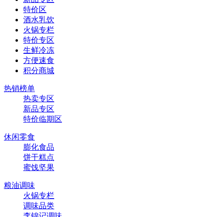
特价区
酒水乳饮
火锅专栏
特价专区
生鲜冷冻
方便速食
积分商城
热销榜单
热卖专区
新品专区
特价临期区
休闲零食
膨化食品
饼干糕点
蜜饯坚果
粮油调味
火锅专栏
调味品类
李锦记调味