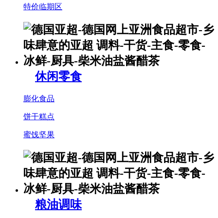
特价临期区
休闲零食
膨化食品
饼干糕点
蜜饯坚果
粮油调味