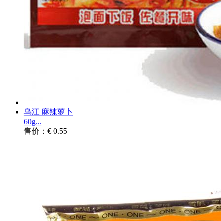
乌江 麻辣萝卜
60g...
售价：€ 0.55