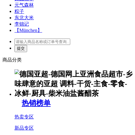
元气森林
粽子
东北大米
李锦记
【München】
商品分类
热销榜单
热卖专区
新品专区