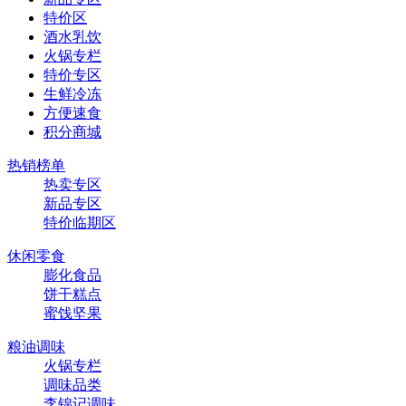
特价区
酒水乳饮
火锅专栏
特价专区
生鲜冷冻
方便速食
积分商城
热销榜单
热卖专区
新品专区
特价临期区
休闲零食
膨化食品
饼干糕点
蜜饯坚果
粮油调味
火锅专栏
调味品类
李锦记调味