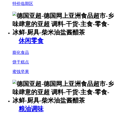
特价临期区
休闲零食
膨化食品
饼干糕点
蜜饯坚果
粮油调味