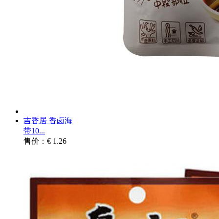
吉香居 香卤海
带10...
售价：€ 1.26