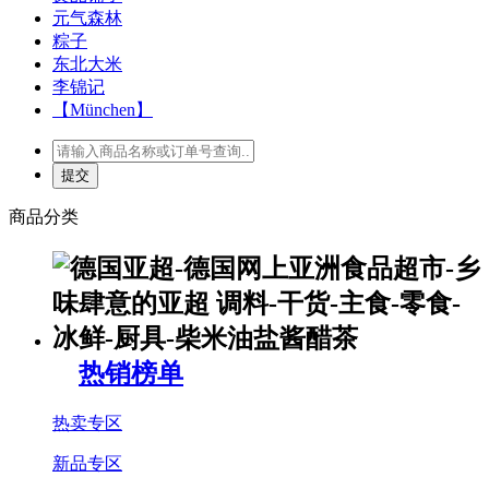
元气森林
粽子
东北大米
李锦记
【München】
商品分类
热销榜单
热卖专区
新品专区