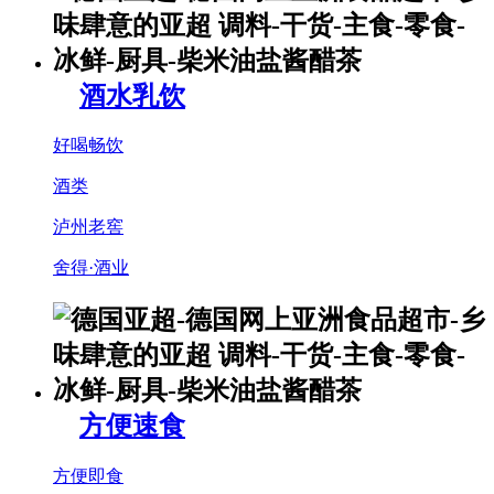
酒水乳饮
好喝畅饮
酒类
泸州老窖
舍得·酒业
方便速食
方便即食