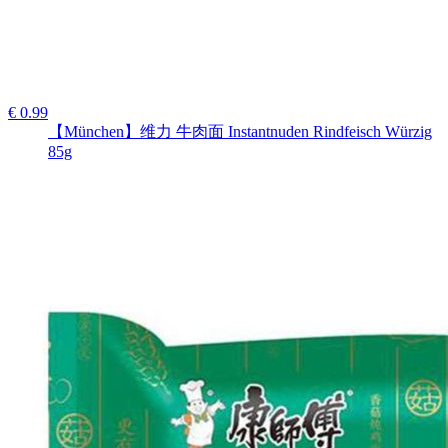
€ 0.99
【München】维力 牛肉面 Instantnuden Rindfeisch Würzig
85g