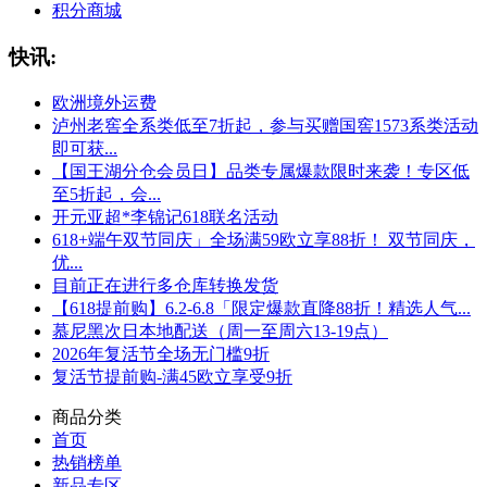
积分商城
快讯:
欧洲境外运费
泸州老窖全系类低至7折起，参与买赠国窖1573系类活动
即可获...
【国王湖分仓会员日】品类专属爆款限时来袭！专区低
至5折起，会...
开元亚超*李锦记618联名活动
618+端午双节同庆」全场满59欧立享88折！ 双节同庆，
优...
目前正在进行多仓库转换发货
【618提前购】6.2-6.8「限定爆款直降88折！精选人气...
慕尼黑次日本地配送（周一至周六13-19点）
2026年复活节全场无门槛9折
复活节提前购-满45欧立享受9折
商品分类
首页
热销榜单
新品专区