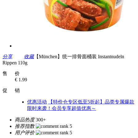
分享
收藏
【München】统一排骨面桶装 Instantnudeln
Rippen 110g
售 价
€ 1.99
促 销
优惠活动
【特价仓专区低至5折起】品类专属爆款
限时来袭！会员专享超值优惠～
商品热度
300+
推荐指数
用户评价