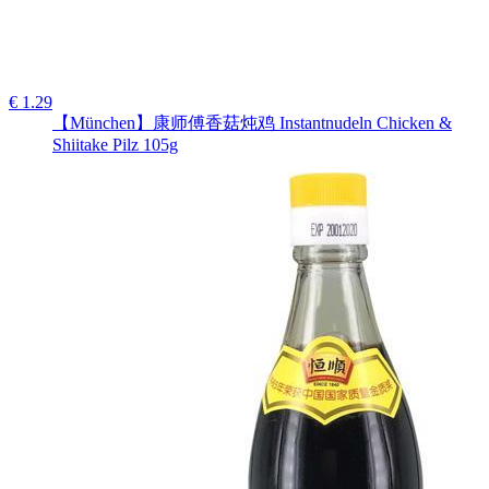
€ 1.29
【München】康师傅香菇炖鸡 Instantnudeln Chicken &
Shiitake Pilz 105g