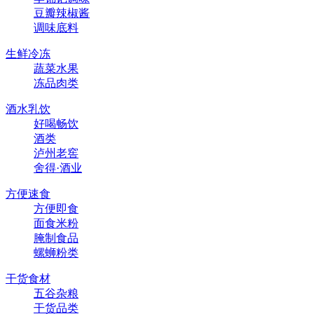
豆瓣辣椒酱
调味底料
生鲜冷冻
蔬菜水果
冻品肉类
酒水乳饮
好喝畅饮
酒类
泸州老窖
舍得·酒业
方便速食
方便即食
面食米粉
腌制食品
螺蛳粉类
干货食材
五谷杂粮
干货品类