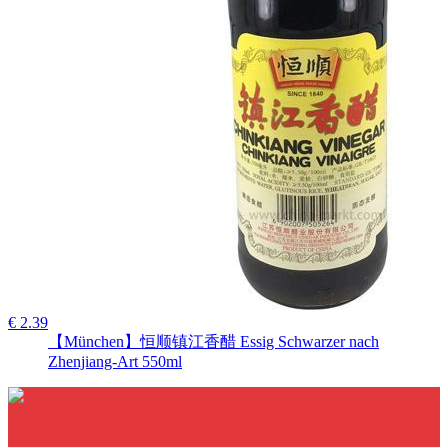
€ 2.39
【München】恒顺镇江香醋 Essig Schwarzer nach
Zhenjiang-Art 550ml