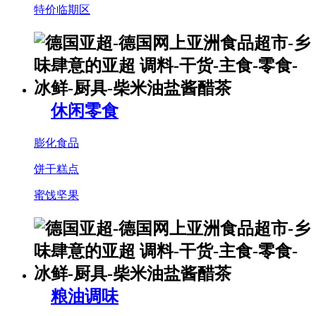
特价临期区
休闲零食
膨化食品
饼干糕点
蜜饯坚果
粮油调味