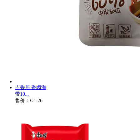
吉香居 香卤海
带10...
售价：€ 1.26