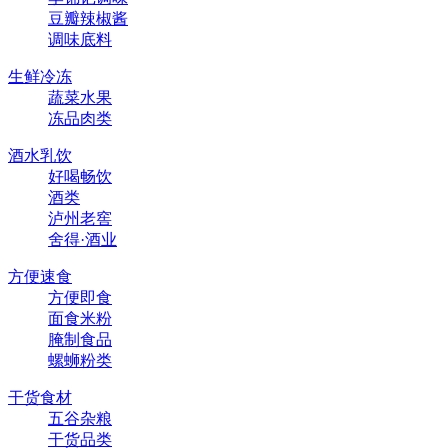
豆瓣辣椒酱
调味底料
生鲜冷冻
蔬菜水果
冻品肉类
酒水乳饮
好喝畅饮
酒类
泸州老窖
舍得·酒业
方便速食
方便即食
面食米粉
腌制食品
螺蛳粉类
干货食材
五谷杂粮
干货品类