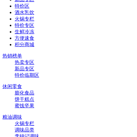
特价区
酒水乳饮
火锅专栏
特价专区
生鲜冷冻
方便速食
积分商城
热销榜单
热卖专区
新品专区
特价临期区
休闲零食
膨化食品
饼干糕点
蜜饯坚果
粮油调味
火锅专栏
调味品类
李锦记调味