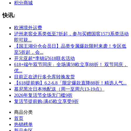
积分商城
快讯:
欧洲境外运费
泸州老窖全系类低至7折起，参与买赠国窖1573系类活动
即可获...
【国王湖分仓会员日】品类专属爆款限时来袭！专区低
至5折起，会...
开元亚超*李锦记618联名活动
618+端午双节同庆」全场满59欧立享88折！ 双节同庆，
优...
目前正在进行多仓库转换发货
【618提前购】6.2-6.8「限定爆款直降88折！精选人气...
慕尼黑次日本地配送（周一至周六13-19点）
2026年复活节全场无门槛9折
复活节提前购-满45欧立享受9折
商品分类
首页
热销榜单
新品专区