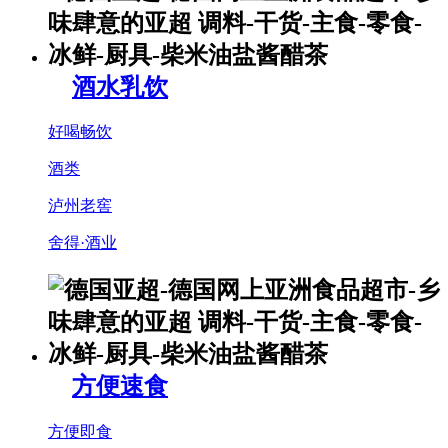
酒水乳饮
好喝畅饮
酒类
泸州老窖
舍得·酒业
方便速食
方便即食