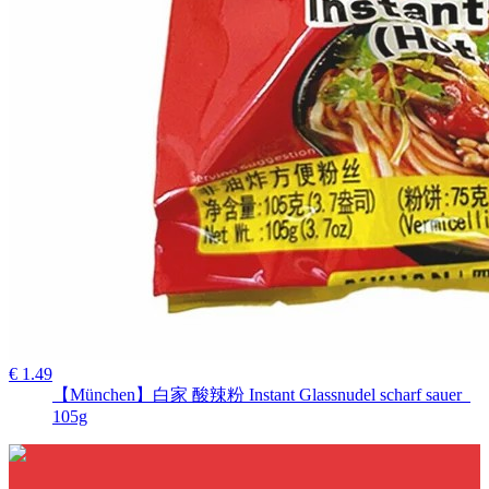
€ 1.49
【München】白家 酸辣粉 Instant Glassnudel scharf sauer
105g