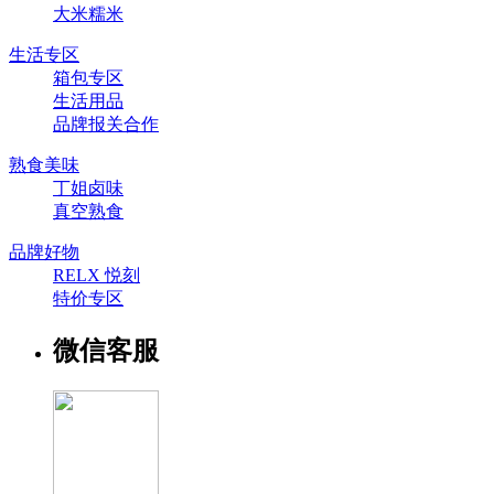
大米糯米
生活专区
箱包专区
生活用品
品牌报关合作
熟食美味
丁姐卤味
真空熟食
品牌好物
RELX 悦刻
特价专区
微信客服