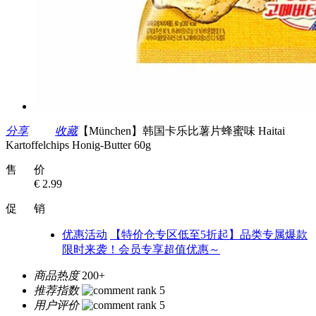
分享
收藏
【München】韩国卡乐比薯片蜂蜜味 Haitai
Kartoffelchips Honig-Butter 60g
售 价
€ 2.99
促 销
优惠活动
【特价仓专区低至5折起】品类专属爆款
限时来袭！会员专享超值优惠～
商品热度
200+
推荐指数
用户评价