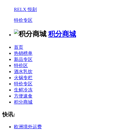
RELX 悦刻
特价专区
积分商城
首页
热销榜单
新品专区
特价区
酒水乳饮
火锅专栏
特价专区
生鲜冷冻
方便速食
积分商城
快讯:
欧洲境外运费