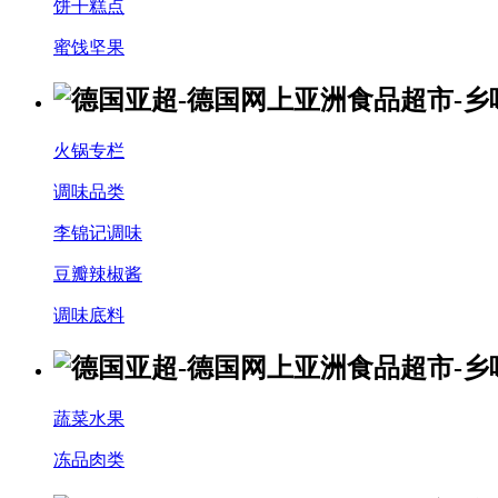
饼干糕点
蜜饯坚果
火锅专栏
调味品类
李锦记调味
豆瓣辣椒酱
调味底料
蔬菜水果
冻品肉类