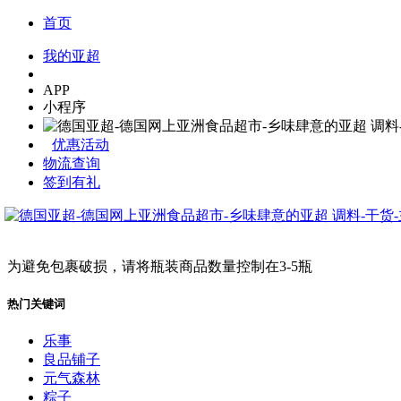
首页
我的亚超
APP
小程序
优惠活动
物流查询
签到有礼
为避免包裹破损，请将瓶装商品数量控制在3-5瓶
热门关键词
乐事
良品铺子
元气森林
粽子