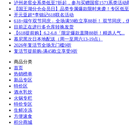
泸州老窖全系类低至7折起，参与买赠国窖1573系类活动即可
【国王湖分仓会员日】品类专属爆款限时来袭！专区低至5折
开元亚超*李锦记618联名活动
618+端午双节同庆」全场满59欧立享88折！ 双节同庆，优.
目前正在进行多仓库转换发货
【618提前购】6.2-6.8「限定爆款直降88折！精选人气...
慕尼黑次日本地配送（周一至周六13-19点）
2026年复活节全场无门槛9折
复活节提前购-满45欧立享受9折
商品分类
首页
热销榜单
新品专区
特价区
酒水乳饮
火锅专栏
特价专区
生鲜冷冻
方便速食
积分商城