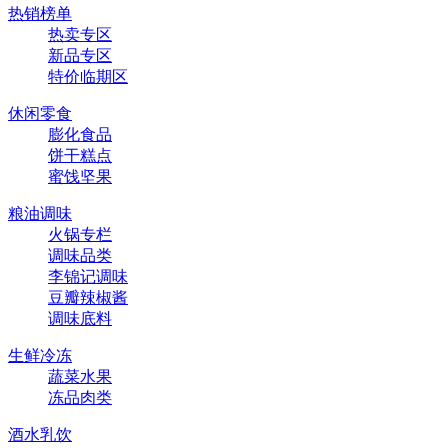
热销榜单
热卖专区
新品专区
特价临期区
休闲零食
膨化食品
饼干糕点
蜜饯坚果
粮油调味
火锅专栏
调味品类
李锦记调味
豆瓣辣椒酱
调味底料
生鲜冷冻
蔬菜水果
冻品肉类
酒水乳饮