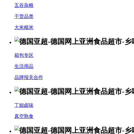
五谷杂粮
干货品类
大米糯米
箱包专区
生活用品
品牌报关合作
丁姐卤味
真空熟食