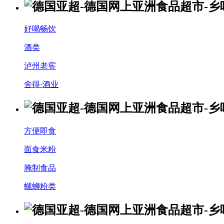
好喝畅饮
酒类
泸州老窖
舍得·酒业
方便即食
面食米粉
腌制食品
螺蛳粉类