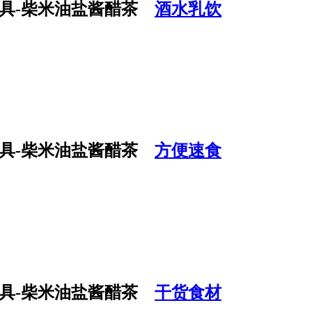
酒水乳饮
方便速食
干货食材