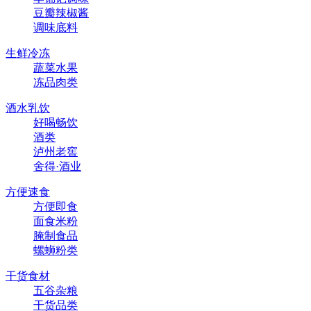
豆瓣辣椒酱
调味底料
生鲜冷冻
蔬菜水果
冻品肉类
酒水乳饮
好喝畅饮
酒类
泸州老窖
舍得·酒业
方便速食
方便即食
面食米粉
腌制食品
螺蛳粉类
干货食材
五谷杂粮
干货品类