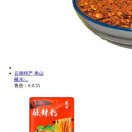
云南特产 单山
蘸水/...
售价：€ 0.55