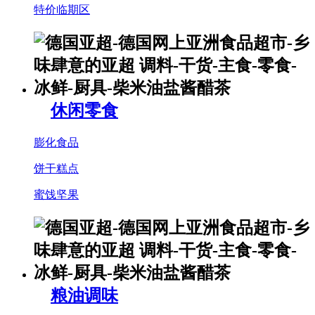
特价临期区
休闲零食
膨化食品
饼干糕点
蜜饯坚果
粮油调味