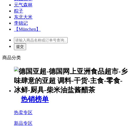
元气森林
粽子
东北大米
李锦记
【München】
商品分类
热销榜单
热卖专区
新品专区