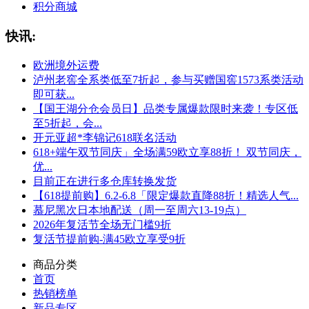
积分商城
快讯:
欧洲境外运费
泸州老窖全系类低至7折起，参与买赠国窖1573系类活动
即可获...
【国王湖分仓会员日】品类专属爆款限时来袭！专区低
至5折起，会...
开元亚超*李锦记618联名活动
618+端午双节同庆」全场满59欧立享88折！ 双节同庆，
优...
目前正在进行多仓库转换发货
【618提前购】6.2-6.8「限定爆款直降88折！精选人气...
慕尼黑次日本地配送（周一至周六13-19点）
2026年复活节全场无门槛9折
复活节提前购-满45欧立享受9折
商品分类
首页
热销榜单
新品专区