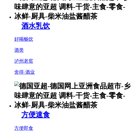
酒水乳饮
好喝畅饮
酒类
泸州老窖
舍得·酒业
方便速食
方便即食