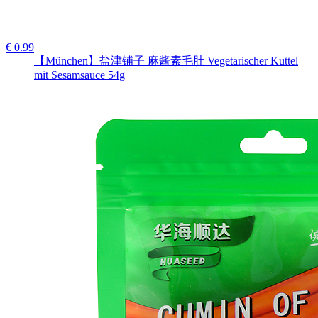
€ 0.99
【München】盐津铺子 麻酱素毛肚 Vegetarischer Kuttel
mit Sesamsauce 54g