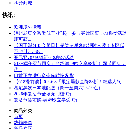
积分商城
快讯:
欧洲境外运费
泸州老窖全系类低至7折起，参与买赠国窖1573系类活动
即可获...
【国王湖分仓会员日】品类专属爆款限时来袭！专区低
至5折起，会...
开元亚超*李锦记618联名活动
618+端午双节同庆」全场满59欧立享88折！ 双节同庆，
优...
目前正在进行多仓库转换发货
【618提前购】6.2-6.8「限定爆款直降88折！精选人气...
慕尼黑次日本地配送（周一至周六13-19点）
2026年复活节全场无门槛9折
复活节提前购-满45欧立享受9折
商品分类
首页
热销榜单
新品专区