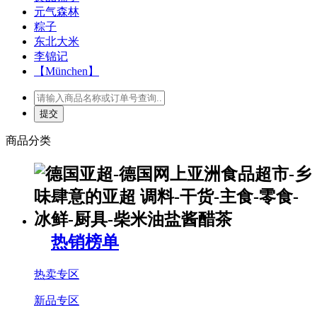
元气森林
粽子
东北大米
李锦记
【München】
商品分类
热销榜单
热卖专区
新品专区