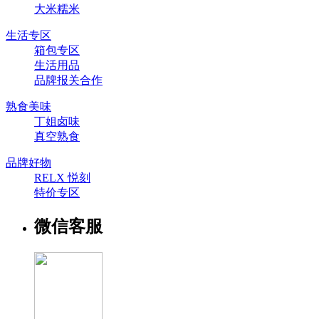
大米糯米
生活专区
箱包专区
生活用品
品牌报关合作
熟食美味
丁姐卤味
真空熟食
品牌好物
RELX 悦刻
特价专区
微信客服