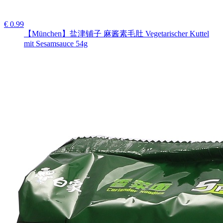
€ 0.99
【München】盐津铺子 麻酱素毛肚 Vegetarischer Kuttel
mit Sesamsauce 54g