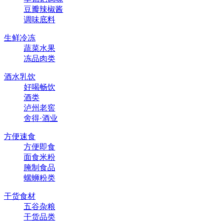
豆瓣辣椒酱
调味底料
生鲜冷冻
蔬菜水果
冻品肉类
酒水乳饮
好喝畅饮
酒类
泸州老窖
舍得·酒业
方便速食
方便即食
面食米粉
腌制食品
螺蛳粉类
干货食材
五谷杂粮
干货品类