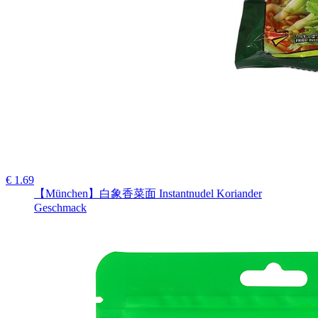
€ 1.69
【München】白象香菜面 Instantnudel Koriander
Geschmack