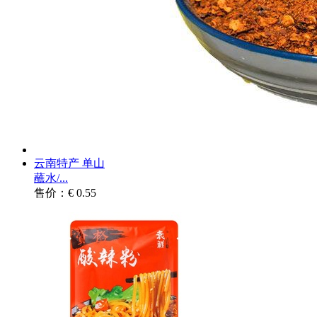
云南特产 单山
蘸水/...
售价：€ 0.55