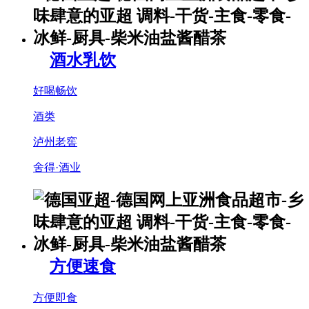
酒水乳饮
好喝畅饮
酒类
泸州老窖
舍得·酒业
方便速食
方便即食