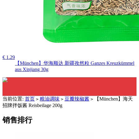
€ 1.29
【München】华海顺达 新疆孜然粒 Ganzes Kreuzkümmel
aus Xinjiang 30g
当前位置:
首页
粮油调味
豆瓣辣椒酱
【München】海天
>
>
>
招牌拌饭酱 Reisbeilage 200g
销售排行