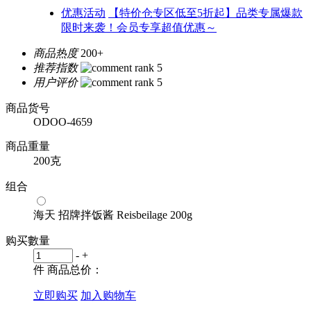
优惠活动
【特价仓专区低至5折起】品类专属爆款
限时来袭！会员专享超值优惠～
商品热度
200+
推荐指数
用户评价
商品货号
ODOO-4659
商品重量
200克
组合
海天 招牌拌饭酱 Reisbeilage 200g
购买數量
-
+
件
商品总价：
立即购买
加入购物车