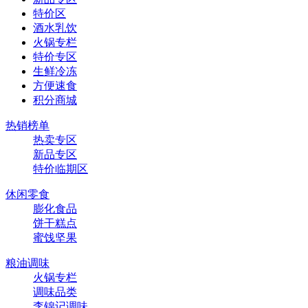
特价区
酒水乳饮
火锅专栏
特价专区
生鲜冷冻
方便速食
积分商城
热销榜单
热卖专区
新品专区
特价临期区
休闲零食
膨化食品
饼干糕点
蜜饯坚果
粮油调味
火锅专栏
调味品类
李锦记调味