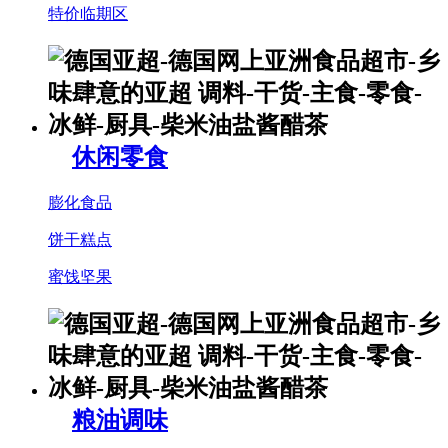
特价临期区
休闲零食
膨化食品
饼干糕点
蜜饯坚果
粮油调味