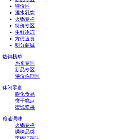
特价区
酒水乳饮
火锅专栏
特价专区
生鲜冷冻
方便速食
积分商城
热销榜单
热卖专区
新品专区
特价临期区
休闲零食
膨化食品
饼干糕点
蜜饯坚果
粮油调味
火锅专栏
调味品类
李锦记调味