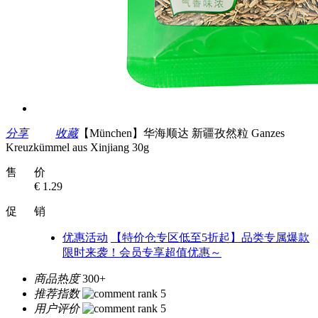
分享
收藏
【München】华海顺达 新疆孜然粒 Ganzes
Kreuzkümmel aus Xinjiang 30g
售 价
€ 1.29
促 销
优惠活动
【特价仓专区低至5折起】品类专属爆款
限时来袭！会员专享超值优惠～
商品热度
300+
推荐指数
用户评价