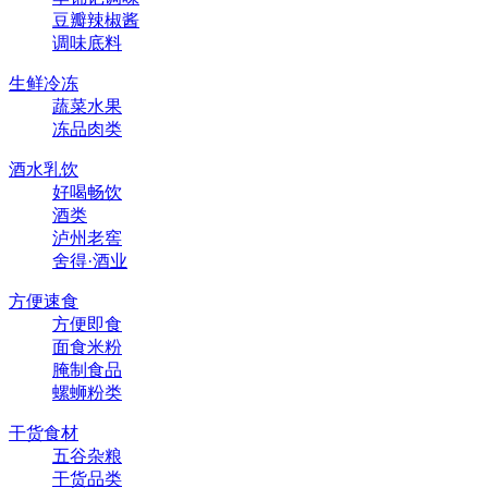
豆瓣辣椒酱
调味底料
生鲜冷冻
蔬菜水果
冻品肉类
酒水乳饮
好喝畅饮
酒类
泸州老窖
舍得·酒业
方便速食
方便即食
面食米粉
腌制食品
螺蛳粉类
干货食材
五谷杂粮
干货品类