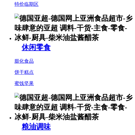
特价临期区
休闲零食
膨化食品
饼干糕点
蜜饯坚果
粮油调味