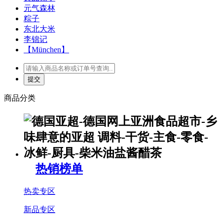
元气森林
粽子
东北大米
李锦记
【München】
商品分类
热销榜单
热卖专区
新品专区