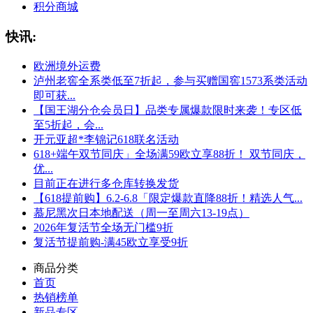
积分商城
快讯:
欧洲境外运费
泸州老窖全系类低至7折起，参与买赠国窖1573系类活动
即可获...
【国王湖分仓会员日】品类专属爆款限时来袭！专区低
至5折起，会...
开元亚超*李锦记618联名活动
618+端午双节同庆」全场满59欧立享88折！ 双节同庆，
优...
目前正在进行多仓库转换发货
【618提前购】6.2-6.8「限定爆款直降88折！精选人气...
慕尼黑次日本地配送（周一至周六13-19点）
2026年复活节全场无门槛9折
复活节提前购-满45欧立享受9折
商品分类
首页
热销榜单
新品专区