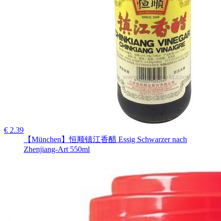
€ 2.39
【München】恒顺镇江香醋 Essig Schwarzer nach
Zhenjiang-Art 550ml