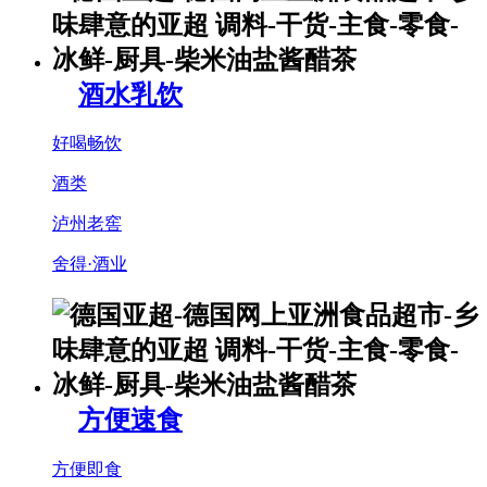
酒水乳饮
好喝畅饮
酒类
泸州老窖
舍得·酒业
方便速食
方便即食