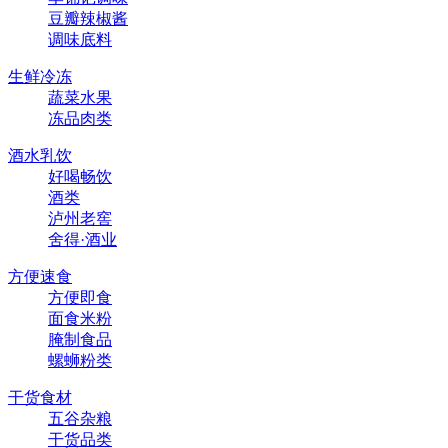
豆瓣辣椒酱
调味底料
生鲜冷冻
蔬菜水果
冻品肉类
酒水乳饮
好喝畅饮
酒类
泸州老窖
舍得·酒业
方便速食
方便即食
面食米粉
腌制食品
螺蛳粉类
干货食材
五谷杂粮
干货品类