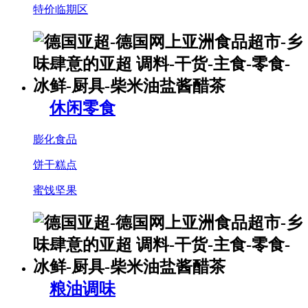
特价临期区
休闲零食
膨化食品
饼干糕点
蜜饯坚果
粮油调味