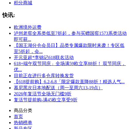
积分商城
快讯:
欧洲境外运费
泸州老窖全系类低至7折起，参与买赠国窖1573系类活动
即可获...
【国王湖分仓会员日】品类专属爆款限时来袭！专区低
至5折起，会...
开元亚超*李锦记618联名活动
618+端午双节同庆」全场满59欧立享88折！ 双节同庆，
优...
目前正在进行多仓库转换发货
【618提前购】6.2-6.8「限定爆款直降88折！精选人气...
慕尼黑次日本地配送（周一至周六13-19点）
2026年复活节全场无门槛9折
复活节提前购-满45欧立享受9折
商品分类
首页
热销榜单
新品专区