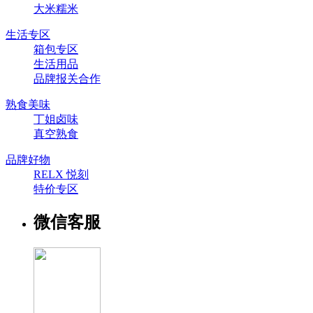
大米糯米
生活专区
箱包专区
生活用品
品牌报关合作
熟食美味
丁姐卤味
真空熟食
品牌好物
RELX 悦刻
特价专区
微信客服