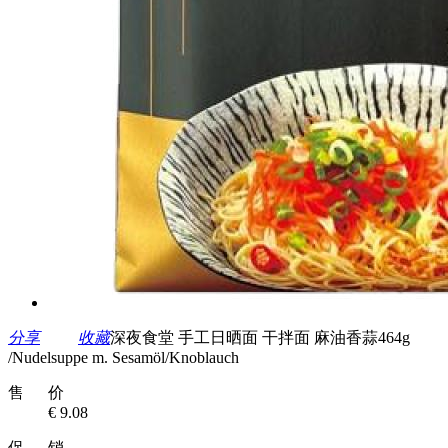
分享
收藏
深夜食堂 手工日晒面 干拌面 麻油香蒜464g
/Nudelsuppe m. Sesamöl/Knoblauch
售 价
€ 9.08
促 销