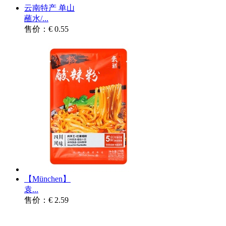
云南特产 单山
蘸水/...
售价：€ 0.55
【München】
袁...
售价：€ 2.59