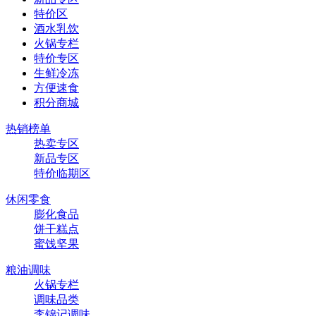
特价区
酒水乳饮
火锅专栏
特价专区
生鲜冷冻
方便速食
积分商城
热销榜单
热卖专区
新品专区
特价临期区
休闲零食
膨化食品
饼干糕点
蜜饯坚果
粮油调味
火锅专栏
调味品类
李锦记调味