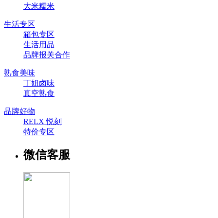
大米糯米
生活专区
箱包专区
生活用品
品牌报关合作
熟食美味
丁姐卤味
真空熟食
品牌好物
RELX 悦刻
特价专区
微信客服