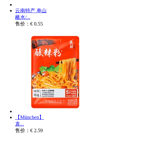
云南特产 单山
蘸水/...
售价：€ 0.55
【München】
袁...
售价：€ 2.59