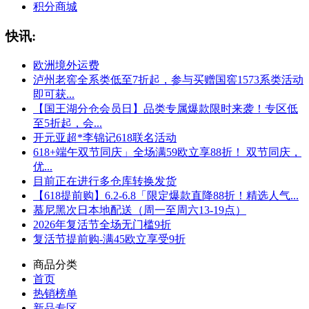
积分商城
快讯:
欧洲境外运费
泸州老窖全系类低至7折起，参与买赠国窖1573系类活动
即可获...
【国王湖分仓会员日】品类专属爆款限时来袭！专区低
至5折起，会...
开元亚超*李锦记618联名活动
618+端午双节同庆」全场满59欧立享88折！ 双节同庆，
优...
目前正在进行多仓库转换发货
【618提前购】6.2-6.8「限定爆款直降88折！精选人气...
慕尼黑次日本地配送（周一至周六13-19点）
2026年复活节全场无门槛9折
复活节提前购-满45欧立享受9折
商品分类
首页
热销榜单
新品专区