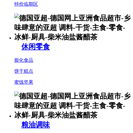
特价临期区
休闲零食
膨化食品
饼干糕点
蜜饯坚果
粮油调味