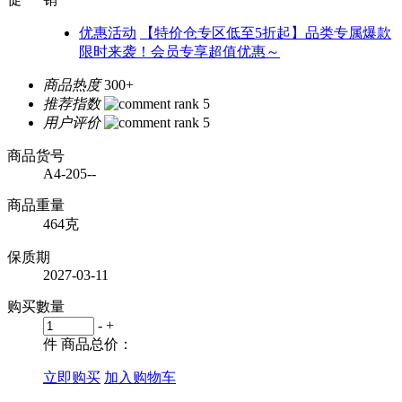
优惠活动
【特价仓专区低至5折起】品类专属爆款
限时来袭！会员专享超值优惠～
商品热度
300+
推荐指数
用户评价
商品货号
A4-205--
商品重量
464克
保质期
2027-03-11
购买數量
-
+
件
商品总价：
立即购买
加入购物车