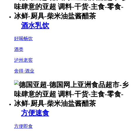
酒水乳饮
好喝畅饮
酒类
泸州老窖
舍得·酒业
方便速食
方便即食