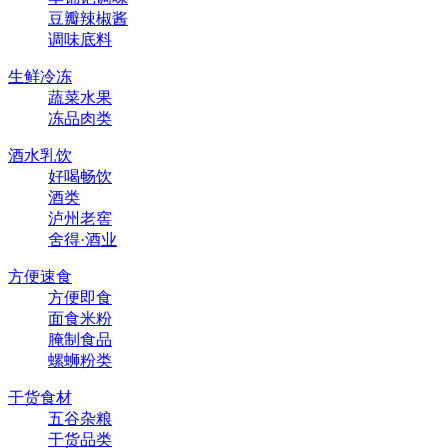
豆瓣辣椒酱
调味底料
生鲜冷冻
蔬菜水果
冻品肉类
酒水乳饮
好喝畅饮
酒类
泸州老窖
舍得·酒业
方便速食
方便即食
面食米粉
腌制食品
螺蛳粉类
干货食材
五谷杂粮
干货品类