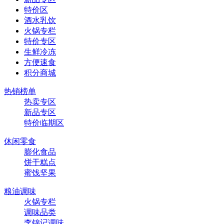
特价区
酒水乳饮
火锅专栏
特价专区
生鲜冷冻
方便速食
积分商城
热销榜单
热卖专区
新品专区
特价临期区
休闲零食
膨化食品
饼干糕点
蜜饯坚果
粮油调味
火锅专栏
调味品类
李锦记调味