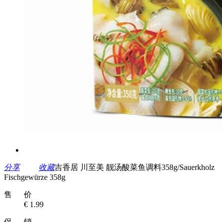
分享
收藏
吉香居 川至美 靓汤酸菜鱼调料358g/Sauerkholz
Fischgewürze 358g
售 价
€ 1.99
促 销