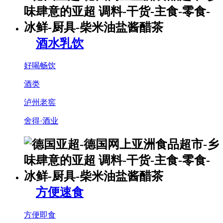
酒水乳饮
好喝畅饮
酒类
泸州老窖
舍得·酒业
方便速食
方便即食