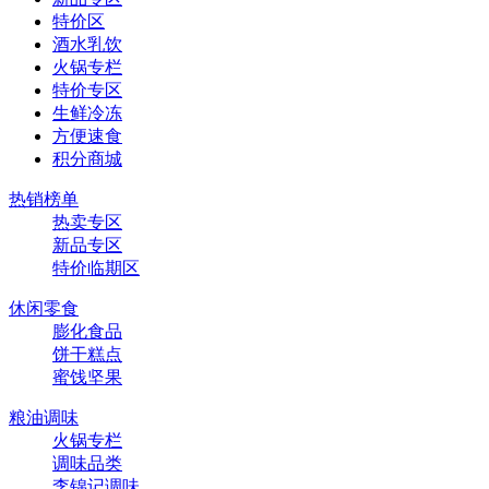
特价区
酒水乳饮
火锅专栏
特价专区
生鲜冷冻
方便速食
积分商城
热销榜单
热卖专区
新品专区
特价临期区
休闲零食
膨化食品
饼干糕点
蜜饯坚果
粮油调味
火锅专栏
调味品类
李锦记调味