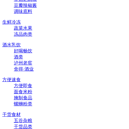
豆瓣辣椒酱
调味底料
生鲜冷冻
蔬菜水果
冻品肉类
酒水乳饮
好喝畅饮
酒类
泸州老窖
舍得·酒业
方便速食
方便即食
面食米粉
腌制食品
螺蛳粉类
干货食材
五谷杂粮
干货品类