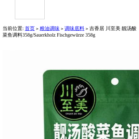
当前位置:
首页
粮油调味
调味底料
吉香居 川至美 靓汤酸
>
>
>
菜鱼调料358g/Sauerkholz Fischgewürze 358g