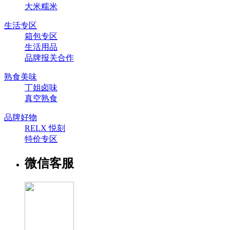
大米糯米
生活专区
箱包专区
生活用品
品牌报关合作
熟食美味
丁姐卤味
真空熟食
品牌好物
RELX 悦刻
特价专区
微信客服