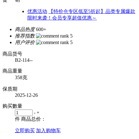
优惠活动
【特价仓专区低至5折起】品类专属爆款
限时来袭！会员专享超值优惠～
商品热度
600+
推荐指数
用户评价
商品货号
B2-114--
商品重量
358克
保质期
2025-12-26
购买數量
-
+
件
商品总价：
立即购买
加入购物车