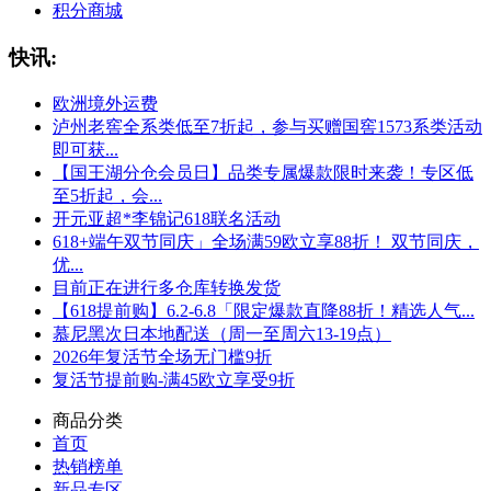
积分商城
快讯:
欧洲境外运费
泸州老窖全系类低至7折起，参与买赠国窖1573系类活动
即可获...
【国王湖分仓会员日】品类专属爆款限时来袭！专区低
至5折起，会...
开元亚超*李锦记618联名活动
618+端午双节同庆」全场满59欧立享88折！ 双节同庆，
优...
目前正在进行多仓库转换发货
【618提前购】6.2-6.8「限定爆款直降88折！精选人气...
慕尼黑次日本地配送（周一至周六13-19点）
2026年复活节全场无门槛9折
复活节提前购-满45欧立享受9折
商品分类
首页
热销榜单
新品专区