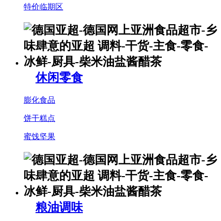
特价临期区
休闲零食
膨化食品
饼干糕点
蜜饯坚果
粮油调味