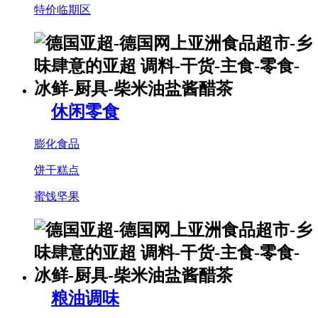
特价临期区
休闲零食
膨化食品
饼干糕点
蜜饯坚果
粮油调味