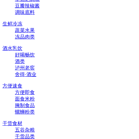
豆瓣辣椒酱
调味底料
生鲜冷冻
蔬菜水果
冻品肉类
酒水乳饮
好喝畅饮
酒类
泸州老窖
舍得·酒业
方便速食
方便即食
面食米粉
腌制食品
螺蛳粉类
干货食材
五谷杂粮
干货品类