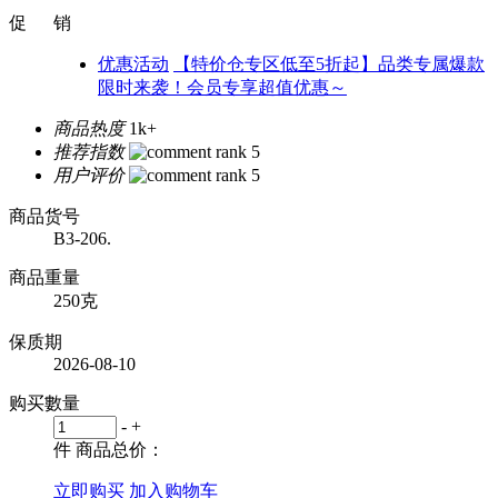
促 销
优惠活动
【特价仓专区低至5折起】品类专属爆款
限时来袭！会员专享超值优惠～
商品热度
1k+
推荐指数
用户评价
商品货号
B3-206.
商品重量
250克
保质期
2026-08-10
购买數量
-
+
件
商品总价：
立即购买
加入购物车