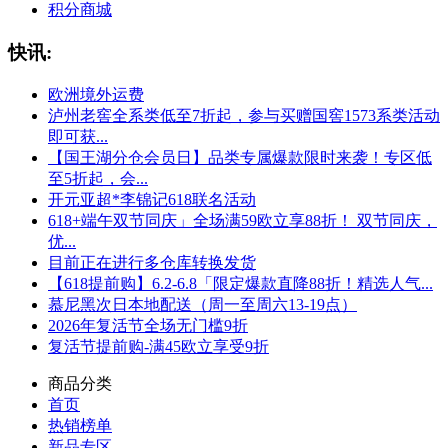
积分商城
快讯:
欧洲境外运费
泸州老窖全系类低至7折起，参与买赠国窖1573系类活动
即可获...
【国王湖分仓会员日】品类专属爆款限时来袭！专区低
至5折起，会...
开元亚超*李锦记618联名活动
618+端午双节同庆」全场满59欧立享88折！ 双节同庆，
优...
目前正在进行多仓库转换发货
【618提前购】6.2-6.8「限定爆款直降88折！精选人气...
慕尼黑次日本地配送（周一至周六13-19点）
2026年复活节全场无门槛9折
复活节提前购-满45欧立享受9折
商品分类
首页
热销榜单
新品专区