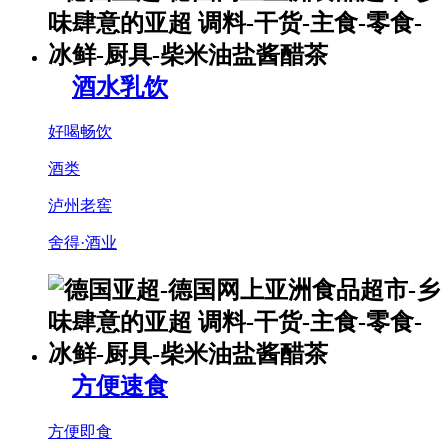
酒水乳饮
好喝畅饮
酒类
泸州老窖
舍得·酒业
方便速食
方便即食