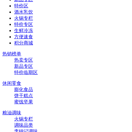
特价区
酒水乳饮
火锅专栏
特价专区
生鲜冷冻
方便速食
积分商城
热销榜单
热卖专区
新品专区
特价临期区
休闲零食
膨化食品
饼干糕点
蜜饯坚果
粮油调味
火锅专栏
调味品类
李锦记调味