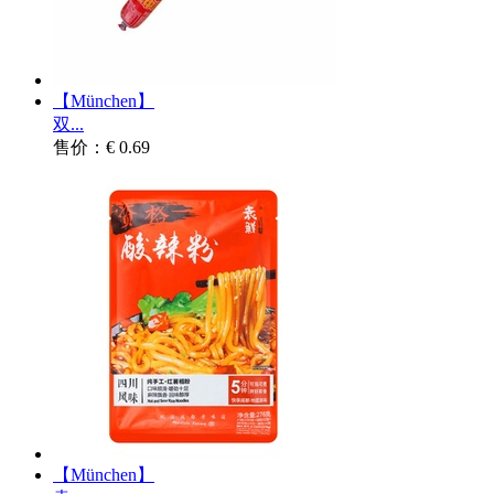
【München】
双...
售价：€ 0.69
【München】