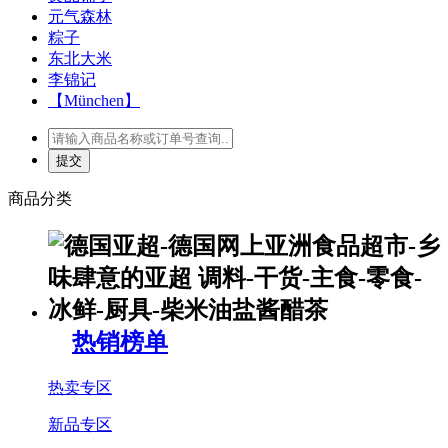
元气森林
粽子
东北大米
李锦记
【München】
商品分类
热销榜单
热卖专区
新品专区