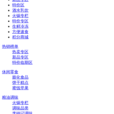
特价区
酒水乳饮
火锅专栏
特价专区
生鲜冷冻
方便速食
积分商城
热销榜单
热卖专区
新品专区
特价临期区
休闲零食
膨化食品
饼干糕点
蜜饯坚果
粮油调味
火锅专栏
调味品类
李锦记调味