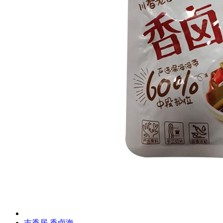
吉香居 香卤海