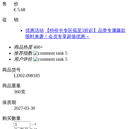
售 价
€ 5.68
促 销
优惠活动
【特价仓专区低至5折起】品类专属爆款
限时来袭！会员专享超值优惠～
商品热度
400+
推荐指数
用户评价
商品货号
LD02-098185
商品重量
360克
保质期
2027-03-30
购买數量
-
+