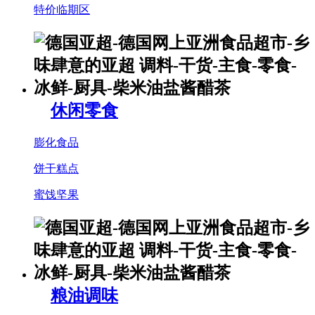
特价临期区
休闲零食
膨化食品
饼干糕点
蜜饯坚果
粮油调味