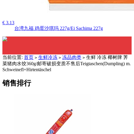
€ 3.13
台湾九福 鸡蛋沙琪玛 227g/Ei Sachima 227g
当前位置:
首页
生鲜冷冻
冻品肉类
生鲜 冷冻 椰树牌 荠
>
>
>
菜猪肉水饺360g/邮寄破损变质不售后Teigtaschen(Dumpling) m.
Schweinefl+Hirtentäschel
销售排行