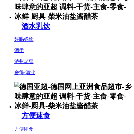
酒水乳饮
好喝畅饮
酒类
泸州老窖
舍得·酒业
方便速食
方便即食