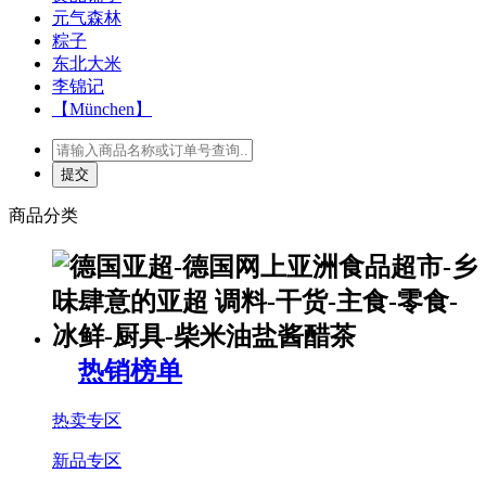
元气森林
粽子
东北大米
李锦记
【München】
商品分类
热销榜单
热卖专区
新品专区