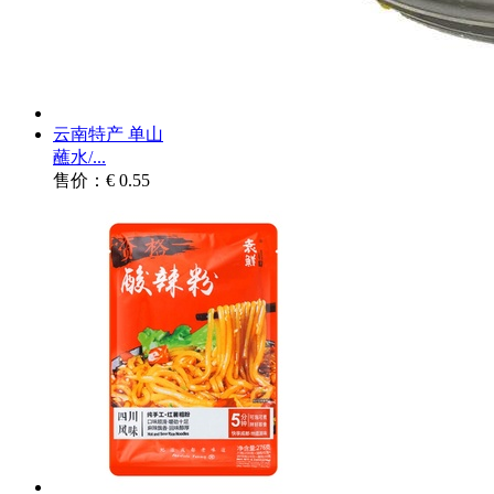
云南特产 单山
蘸水/...
售价：€ 0.55