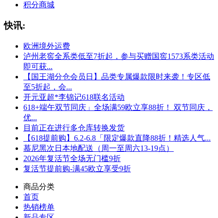
积分商城
快讯:
欧洲境外运费
泸州老窖全系类低至7折起，参与买赠国窖1573系类活动
即可获...
【国王湖分仓会员日】品类专属爆款限时来袭！专区低
至5折起，会...
开元亚超*李锦记618联名活动
618+端午双节同庆」全场满59欧立享88折！ 双节同庆，
优...
目前正在进行多仓库转换发货
【618提前购】6.2-6.8「限定爆款直降88折！精选人气...
慕尼黑次日本地配送（周一至周六13-19点）
2026年复活节全场无门槛9折
复活节提前购-满45欧立享受9折
商品分类
首页
热销榜单
新品专区