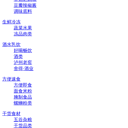
豆瓣辣椒酱
调味底料
生鲜冷冻
蔬菜水果
冻品肉类
酒水乳饮
好喝畅饮
酒类
泸州老窖
舍得·酒业
方便速食
方便即食
面食米粉
腌制食品
螺蛳粉类
干货食材
五谷杂粮
干货品类