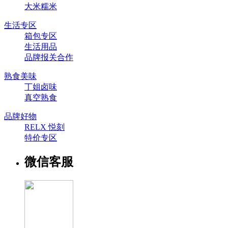
大米糯米
生活专区
箱包专区
生活用品
品牌报关合作
熟食美味
丁姐卤味
真空熟食
品牌好物
RELX 悦刻
特价专区
微信客服