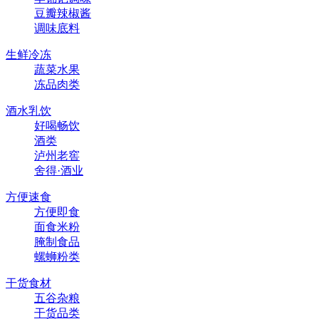
豆瓣辣椒酱
调味底料
生鲜冷冻
蔬菜水果
冻品肉类
酒水乳饮
好喝畅饮
酒类
泸州老窖
舍得·酒业
方便速食
方便即食
面食米粉
腌制食品
螺蛳粉类
干货食材
五谷杂粮
干货品类