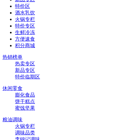
特价区
酒水乳饮
火锅专栏
特价专区
生鲜冷冻
方便速食
积分商城
热销榜单
热卖专区
新品专区
特价临期区
休闲零食
膨化食品
饼干糕点
蜜饯坚果
粮油调味
火锅专栏
调味品类
李锦记调味