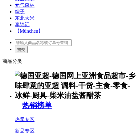
元气森林
粽子
东北大米
李锦记
【München】
商品分类
热销榜单
热卖专区
新品专区