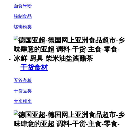
面食米粉
腌制食品
螺蛳粉类
干货食材
五谷杂粮
干货品类
大米糯米