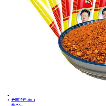
云南特产 单山
蘸水/...