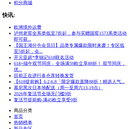
积分商城
快讯:
欧洲境外运费
泸州老窖全系类低至7折起，参与买赠国窖1573系类活动
即可获...
【国王湖分仓会员日】品类专属爆款限时来袭！专区低
至5折起，会...
开元亚超*李锦记618联名活动
618+端午双节同庆」全场满59欧立享88折！ 双节同庆，
优...
目前正在进行多仓库转换发货
【618提前购】6.2-6.8「限定爆款直降88折！精选人气...
慕尼黑次日本地配送（周一至周六13-19点）
2026年复活节全场无门槛9折
复活节提前购-满45欧立享受9折
商品分类
首页
热销榜单
新品专区