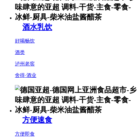
酒水乳饮
好喝畅饮
酒类
泸州老窖
舍得·酒业
方便速食
方便即食