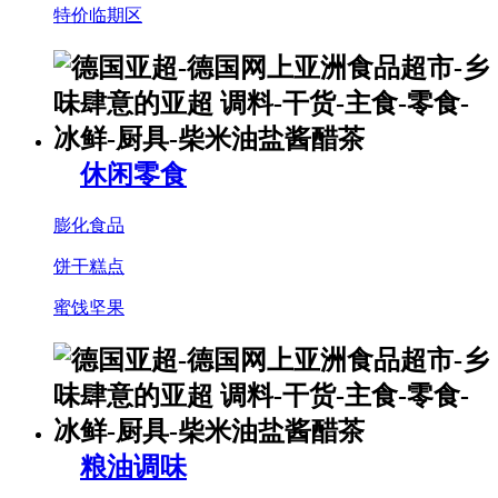
特价临期区
休闲零食
膨化食品
饼干糕点
蜜饯坚果
粮油调味