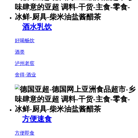
酒水乳饮
好喝畅饮
酒类
泸州老窖
舍得·酒业
方便速食
方便即食