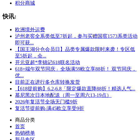
积分商城
快讯:
欧洲境外运费
泸州老窖全系类低至7折起，参与买赠国窖1573系类活动
即可获...
【国王湖分仓会员日】品类专属爆款限时来袭！专区低
至5折起，会...
开元亚超*李锦记618联名活动
618+端午双节同庆」全场满59欧立享88折！ 双节同庆，
优...
目前正在进行多仓库转换发货
【618提前购】6.2-6.8「限定爆款直降88折！精选人气...
慕尼黑次日本地配送（周一至周六13-19点）
2026年复活节全场无门槛9折
复活节提前购-满45欧立享受9折
商品分类
首页
热销榜单
新品专区