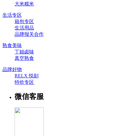
大米糯米
生活专区
箱包专区
生活用品
品牌报关合作
熟食美味
丁姐卤味
真空熟食
品牌好物
RELX 悦刻
特价专区
微信客服