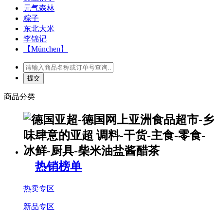
元气森林
粽子
东北大米
李锦记
【München】
商品分类
热销榜单
热卖专区
新品专区