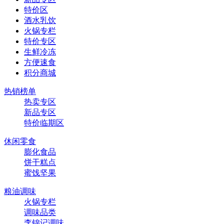
特价区
酒水乳饮
火锅专栏
特价专区
生鲜冷冻
方便速食
积分商城
热销榜单
热卖专区
新品专区
特价临期区
休闲零食
膨化食品
饼干糕点
蜜饯坚果
粮油调味
火锅专栏
调味品类
李锦记调味