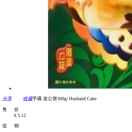
分享
收藏
手碟 老公饼300g/ Husband Cake
售 价
€ 5.12
促 销