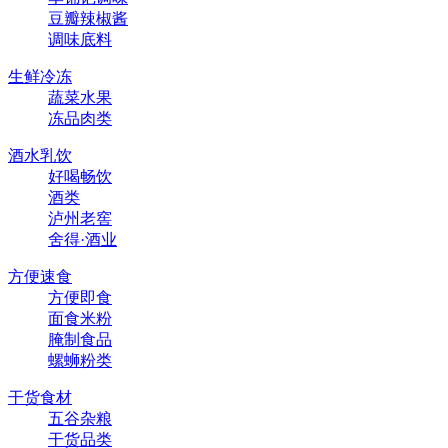
豆瓣辣椒酱
调味底料
生鲜冷冻
蔬菜水果
冻品肉类
酒水乳饮
好喝畅饮
酒类
泸州老窖
舍得·酒业
方便速食
方便即食
面食米粉
腌制食品
螺蛳粉类
干货食材
五谷杂粮
干货品类