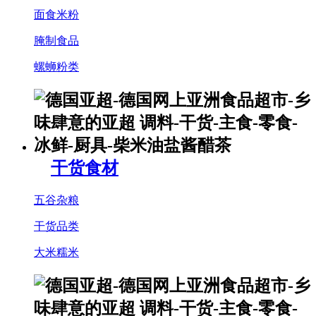
面食米粉
腌制食品
螺蛳粉类
干货食材
五谷杂粮
干货品类
大米糯米