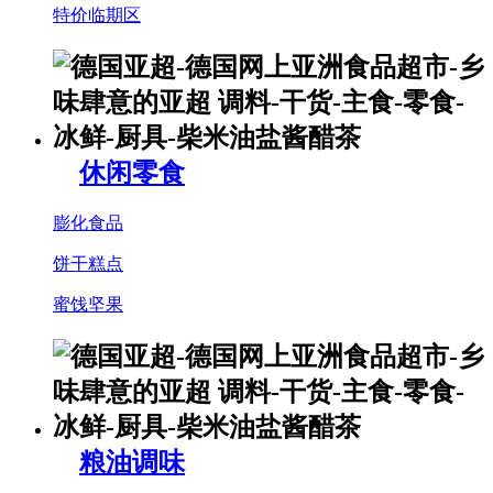
特价临期区
休闲零食
膨化食品
饼干糕点
蜜饯坚果
粮油调味