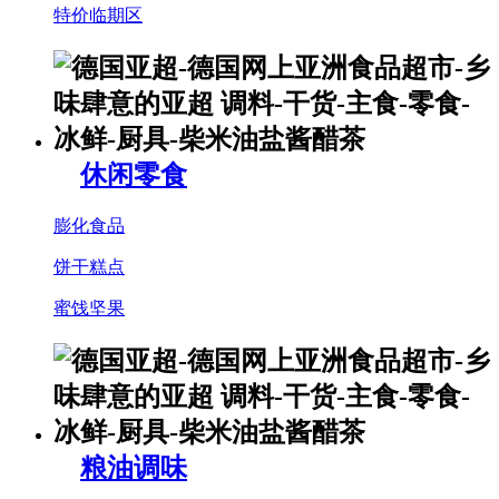
特价临期区
休闲零食
膨化食品
饼干糕点
蜜饯坚果
粮油调味