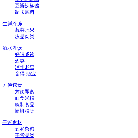
豆瓣辣椒酱
调味底料
生鲜冷冻
蔬菜水果
冻品肉类
酒水乳饮
好喝畅饮
酒类
泸州老窖
舍得·酒业
方便速食
方便即食
面食米粉
腌制食品
螺蛳粉类
干货食材
五谷杂粮
干货品类