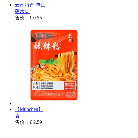
云南特产 单山
蘸水/...
售价：€ 0.55
【München】
袁...
售价：€ 2.59