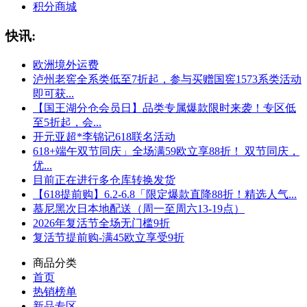
积分商城
快讯:
欧洲境外运费
泸州老窖全系类低至7折起，参与买赠国窖1573系类活动
即可获...
【国王湖分仓会员日】品类专属爆款限时来袭！专区低
至5折起，会...
开元亚超*李锦记618联名活动
618+端午双节同庆」全场满59欧立享88折！ 双节同庆，
优...
目前正在进行多仓库转换发货
【618提前购】6.2-6.8「限定爆款直降88折！精选人气...
慕尼黑次日本地配送（周一至周六13-19点）
2026年复活节全场无门槛9折
复活节提前购-满45欧立享受9折
商品分类
首页
热销榜单
新品专区