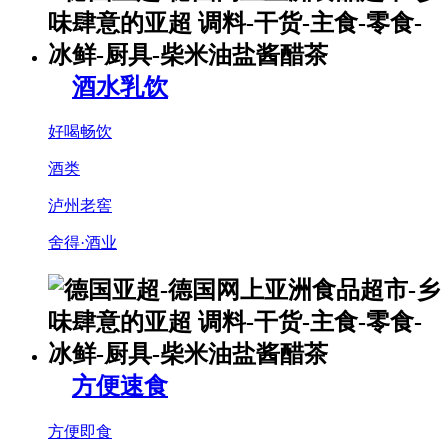
酒水乳饮
好喝畅饮
酒类
泸州老窖
舍得·酒业
方便速食
方便即食