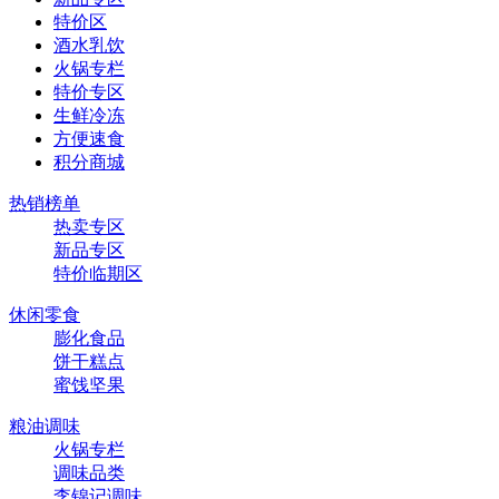
特价区
酒水乳饮
火锅专栏
特价专区
生鲜冷冻
方便速食
积分商城
热销榜单
热卖专区
新品专区
特价临期区
休闲零食
膨化食品
饼干糕点
蜜饯坚果
粮油调味
火锅专栏
调味品类
李锦记调味