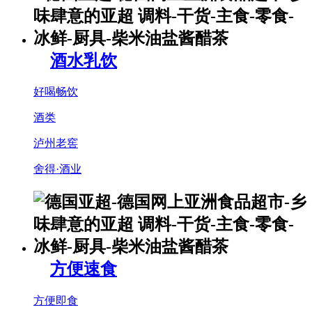
酒水乳饮
好喝畅饮
酒类
泸州老窖
舍得·酒业
方便速食
方便即食