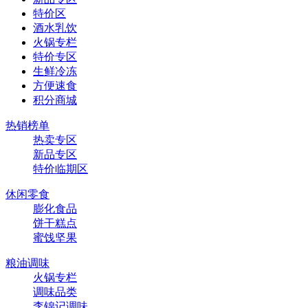
特价区
酒水乳饮
火锅专栏
特价专区
生鲜冷冻
方便速食
积分商城
热销榜单
热卖专区
新品专区
特价临期区
休闲零食
膨化食品
饼干糕点
蜜饯坚果
粮油调味
火锅专栏
调味品类
李锦记调味