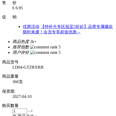
售 价
€ 6.95
促 销
优惠活动
【特价仓专区低至5折起】品类专属爆款
限时来袭！会员专享超值优惠～
商品热度
2k+
推荐指数
用户评价
商品货号
LD04-GTZRXRB
商品重量
360克
保质期
2027-04-10
购买數量
-
+