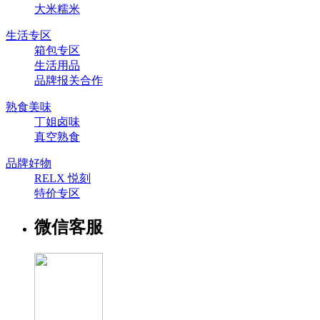
大米糯米
生活专区
箱包专区
生活用品
品牌报关合作
熟食美味
丁姐卤味
真空熟食
品牌好物
RELX 悦刻
特价专区
微信客服