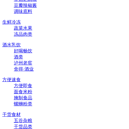
豆瓣辣椒酱
调味底料
生鲜冷冻
蔬菜水果
冻品肉类
酒水乳饮
好喝畅饮
酒类
泸州老窖
舍得·酒业
方便速食
方便即食
面食米粉
腌制食品
螺蛳粉类
干货食材
五谷杂粮
干货品类