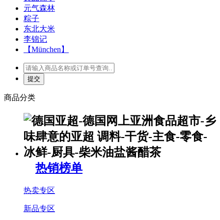
元气森林
粽子
东北大米
李锦记
【München】
商品分类
热销榜单
热卖专区
新品专区