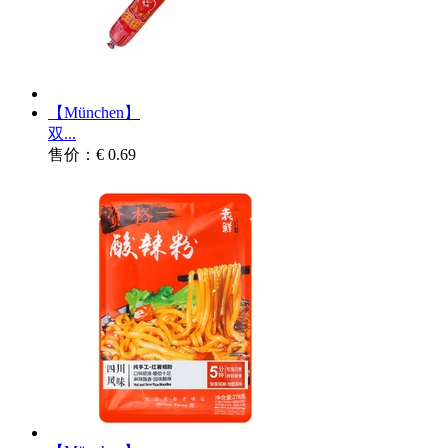
【München】
双...
售价：€ 0.69