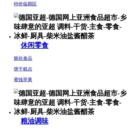
特价临期区
休闲零食
膨化食品
饼干糕点
蜜饯坚果
粮油调味