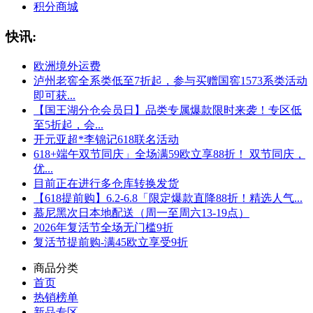
积分商城
快讯:
欧洲境外运费
泸州老窖全系类低至7折起，参与买赠国窖1573系类活动
即可获...
【国王湖分仓会员日】品类专属爆款限时来袭！专区低
至5折起，会...
开元亚超*李锦记618联名活动
618+端午双节同庆」全场满59欧立享88折！ 双节同庆，
优...
目前正在进行多仓库转换发货
【618提前购】6.2-6.8「限定爆款直降88折！精选人气...
慕尼黑次日本地配送（周一至周六13-19点）
2026年复活节全场无门槛9折
复活节提前购-满45欧立享受9折
商品分类
首页
热销榜单
新品专区