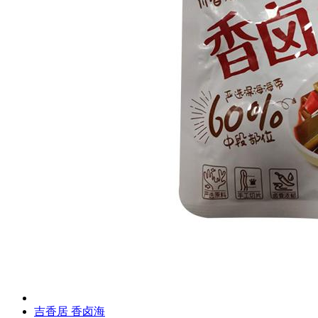
吉香居 香卤海