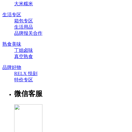
大米糯米
生活专区
箱包专区
生活用品
品牌报关合作
熟食美味
丁姐卤味
真空熟食
品牌好物
RELX 悦刻
特价专区
微信客服