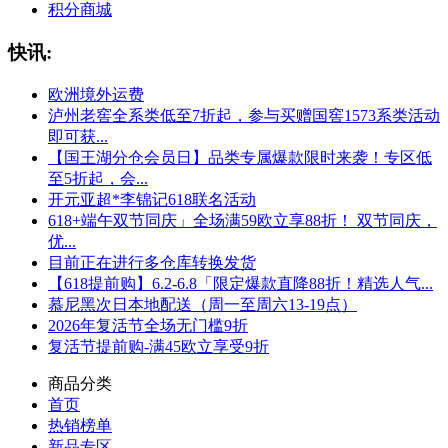
积分商城
快讯:
欧洲境外运费
泸州老窖全系类低至7折起，参与买赠国窖1573系类活动
即可获...
【国王湖分仓会员日】品类专属爆款限时来袭！专区低
至5折起，会...
开元亚超*李锦记618联名活动
618+端午双节同庆」全场满59欧立享88折！ 双节同庆，
优...
目前正在进行多仓库转换发货
【618提前购】6.2-6.8「限定爆款直降88折！精选人气...
慕尼黑次日本地配送（周一至周六13-19点）
2026年复活节全场无门槛9折
复活节提前购-满45欧立享受9折
商品分类
首页
热销榜单
新品专区