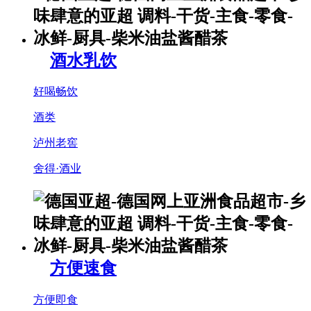
酒水乳饮
好喝畅饮
酒类
泸州老窖
舍得·酒业
方便速食
方便即食