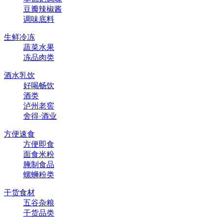
豆瓣辣椒酱
调味底料
生鲜冷冻
蔬菜水果
冻品肉类
酒水乳饮
好喝畅饮
酒类
泸州老窖
舍得·酒业
方便速食
方便即食
面食米粉
腌制食品
螺蛳粉类
干货食材
五谷杂粮
干货品类