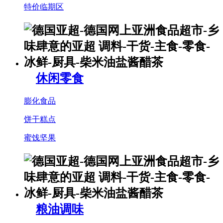
特价临期区
休闲零食
膨化食品
饼干糕点
蜜饯坚果
粮油调味