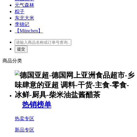
元气森林
粽子
东北大米
李锦记
【München】
商品分类
热销榜单
热卖专区
新品专区