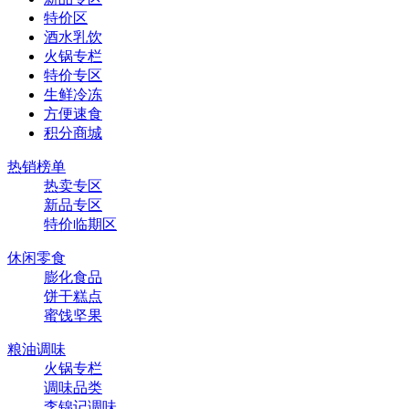
特价区
酒水乳饮
火锅专栏
特价专区
生鲜冷冻
方便速食
积分商城
热销榜单
热卖专区
新品专区
特价临期区
休闲零食
膨化食品
饼干糕点
蜜饯坚果
粮油调味
火锅专栏
调味品类
李锦记调味