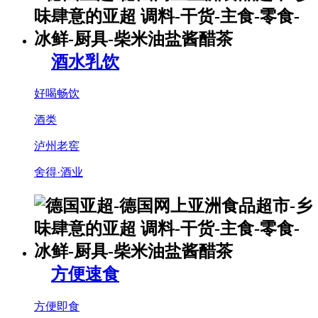
酒水乳饮
好喝畅饮
酒类
泸州老窖
舍得·酒业
方便速食
方便即食