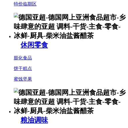
特价临期区
休闲零食
膨化食品
饼干糕点
蜜饯坚果
粮油调味