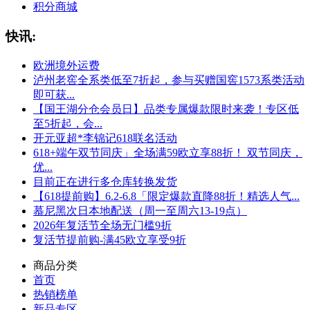
积分商城
快讯:
欧洲境外运费
泸州老窖全系类低至7折起，参与买赠国窖1573系类活动
即可获...
【国王湖分仓会员日】品类专属爆款限时来袭！专区低
至5折起，会...
开元亚超*李锦记618联名活动
618+端午双节同庆」全场满59欧立享88折！ 双节同庆，
优...
目前正在进行多仓库转换发货
【618提前购】6.2-6.8「限定爆款直降88折！精选人气...
慕尼黑次日本地配送（周一至周六13-19点）
2026年复活节全场无门槛9折
复活节提前购-满45欧立享受9折
商品分类
首页
热销榜单
新品专区