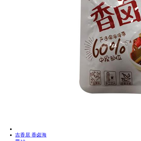
吉香居 香卤海