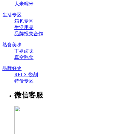
大米糯米
生活专区
箱包专区
生活用品
品牌报关合作
熟食美味
丁姐卤味
真空熟食
品牌好物
RELX 悦刻
特价专区
微信客服