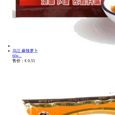
乌江 麻辣萝卜
60g...
售价：€ 0.55