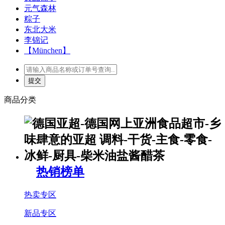
元气森林
粽子
东北大米
李锦记
【München】
商品分类
热销榜单
热卖专区
新品专区