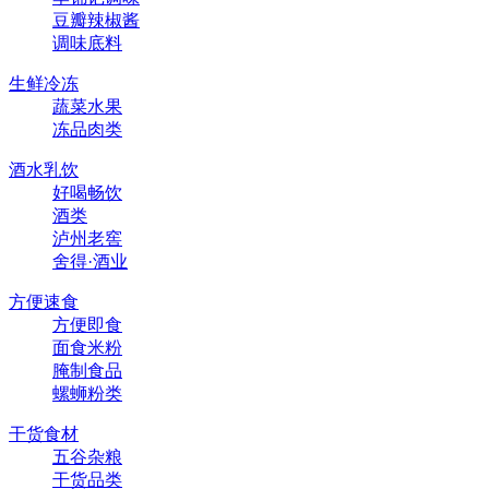
豆瓣辣椒酱
调味底料
生鲜冷冻
蔬菜水果
冻品肉类
酒水乳饮
好喝畅饮
酒类
泸州老窖
舍得·酒业
方便速食
方便即食
面食米粉
腌制食品
螺蛳粉类
干货食材
五谷杂粮
干货品类