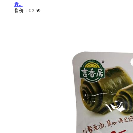
袁...
售价：€ 2.59