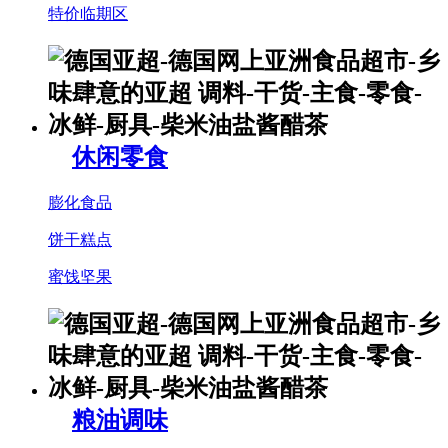
特价临期区
休闲零食
膨化食品
饼干糕点
蜜饯坚果
粮油调味