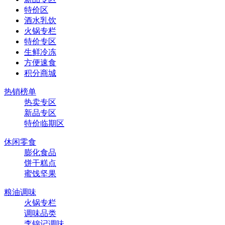
特价区
酒水乳饮
火锅专栏
特价专区
生鲜冷冻
方便速食
积分商城
热销榜单
热卖专区
新品专区
特价临期区
休闲零食
膨化食品
饼干糕点
蜜饯坚果
粮油调味
火锅专栏
调味品类
李锦记调味