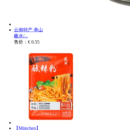
云南特产 单山
蘸水/...
售价：€ 0.55
【München】