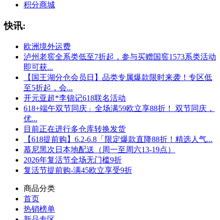
积分商城
快讯:
欧洲境外运费
泸州老窖全系类低至7折起，参与买赠国窖1573系类活动
即可获...
【国王湖分仓会员日】品类专属爆款限时来袭！专区低
至5折起，会...
开元亚超*李锦记618联名活动
618+端午双节同庆」全场满59欧立享88折！ 双节同庆，
优...
目前正在进行多仓库转换发货
【618提前购】6.2-6.8「限定爆款直降88折！精选人气...
慕尼黑次日本地配送（周一至周六13-19点）
2026年复活节全场无门槛9折
复活节提前购-满45欧立享受9折
商品分类
首页
热销榜单
新品专区