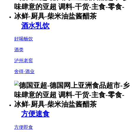
酒水乳饮
好喝畅饮
酒类
泸州老窖
舍得·酒业
方便速食
方便即食