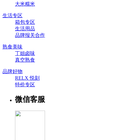
大米糯米
生活专区
箱包专区
生活用品
品牌报关合作
熟食美味
丁姐卤味
真空熟食
品牌好物
RELX 悦刻
特价专区
微信客服