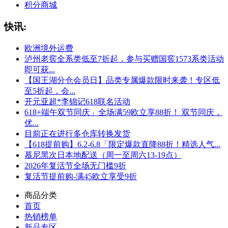
积分商城
快讯:
欧洲境外运费
泸州老窖全系类低至7折起，参与买赠国窖1573系类活动
即可获...
【国王湖分仓会员日】品类专属爆款限时来袭！专区低
至5折起，会...
开元亚超*李锦记618联名活动
618+端午双节同庆」全场满59欧立享88折！ 双节同庆，
优...
目前正在进行多仓库转换发货
【618提前购】6.2-6.8「限定爆款直降88折！精选人气...
慕尼黑次日本地配送（周一至周六13-19点）
2026年复活节全场无门槛9折
复活节提前购-满45欧立享受9折
商品分类
首页
热销榜单
新品专区