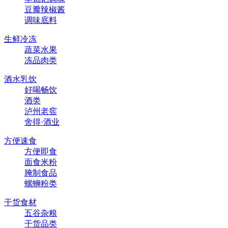
豆瓣辣椒酱
调味底料
生鲜冷冻
蔬菜水果
冻品肉类
酒水乳饮
好喝畅饮
酒类
泸州老窖
舍得·酒业
方便速食
方便即食
面食米粉
腌制食品
螺蛳粉类
干货食材
五谷杂粮
干货品类