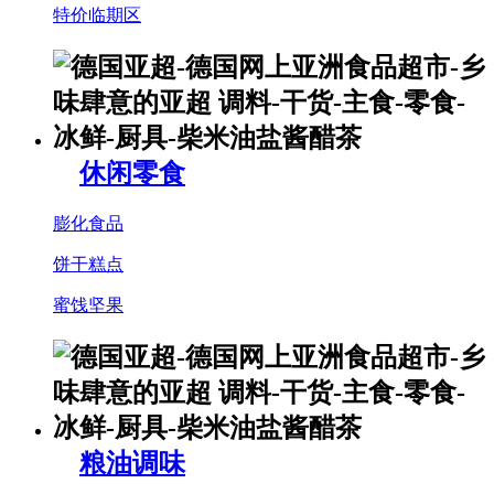
特价临期区
休闲零食
膨化食品
饼干糕点
蜜饯坚果
粮油调味