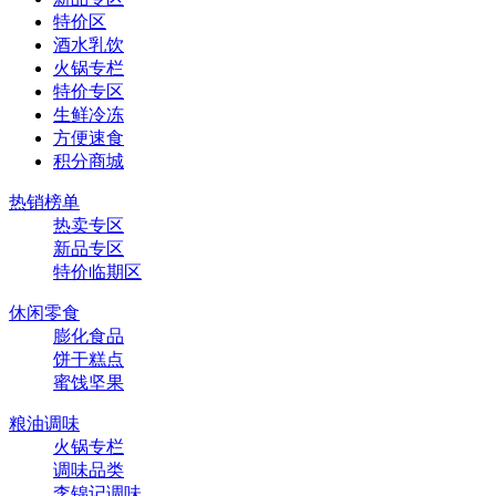
特价区
酒水乳饮
火锅专栏
特价专区
生鲜冷冻
方便速食
积分商城
热销榜单
热卖专区
新品专区
特价临期区
休闲零食
膨化食品
饼干糕点
蜜饯坚果
粮油调味
火锅专栏
调味品类
李锦记调味