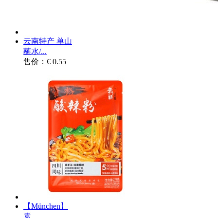
云南特产 单山
蘸水/...
售价：€ 0.55
【München】
袁...