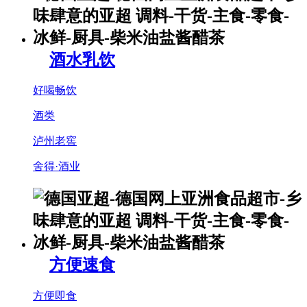
酒水乳饮
好喝畅饮
酒类
泸州老窖
舍得·酒业
方便速食
方便即食