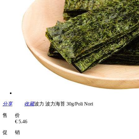
分享
收藏
波力 波力海苔 30g/Poli Nori
售 价
€ 5.46
促 销