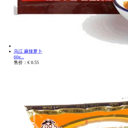
乌江 麻辣萝卜
60g...
售价：€ 0.55