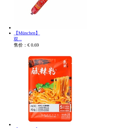
【München】
双...
售价：€ 0.69