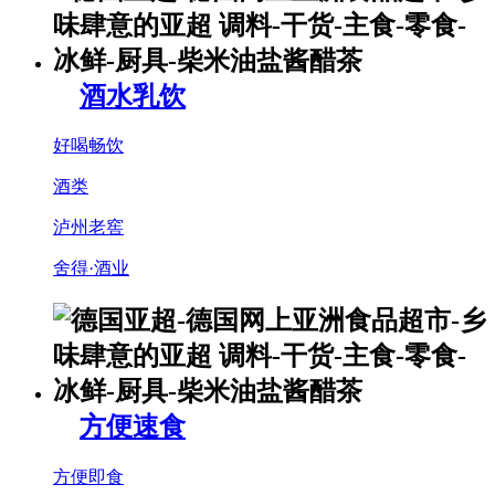
酒水乳饮
好喝畅饮
酒类
泸州老窖
舍得·酒业
方便速食
方便即食