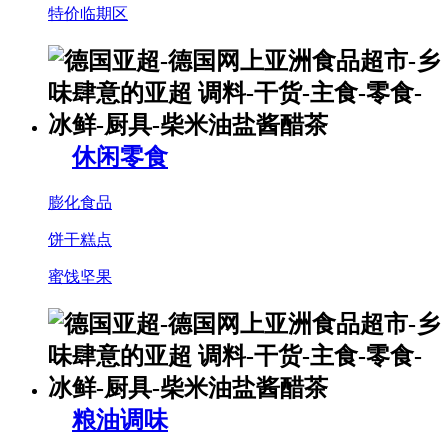
特价临期区
休闲零食
膨化食品
饼干糕点
蜜饯坚果
粮油调味