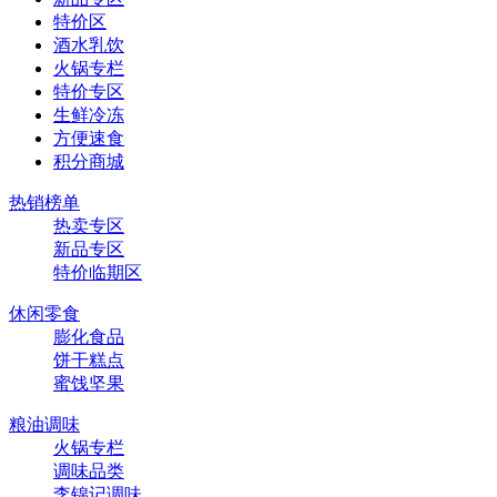
特价区
酒水乳饮
火锅专栏
特价专区
生鲜冷冻
方便速食
积分商城
热销榜单
热卖专区
新品专区
特价临期区
休闲零食
膨化食品
饼干糕点
蜜饯坚果
粮油调味
火锅专栏
调味品类
李锦记调味