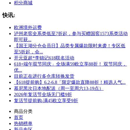
积分商城
快讯:
欧洲境外运费
泸州老窖全系类低至7折起，参与买赠国窖1573系类活动
即可获...
【国王湖分仓会员日】品类专属爆款限时来袭！专区低
至5折起，会...
开元亚超*李锦记618联名活动
618+端午双节同庆」全场满59欧立享88折！ 双节同庆，
优...
目前正在进行多仓库转换发货
【618提前购】6.2-6.8「限定爆款直降88折！精选人气...
慕尼黑次日本地配送（周一至周六13-19点）
2026年复活节全场无门槛9折
复活节提前购-满45欧立享受9折
商品分类
首页
热销榜单
新品专区