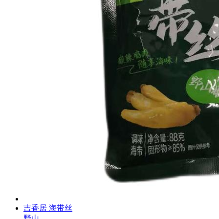
吉香居 海带丝
野山...