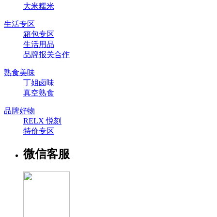
大米糯米
生活专区
箱包专区
生活用品
品牌报关合作
熟食美味
丁姐卤味
真空熟食
品牌好物
RELX 悦刻
特价专区
微信客服