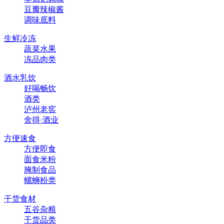
豆瓣辣椒酱
调味底料
生鲜冷冻
蔬菜水果
冻品肉类
酒水乳饮
好喝畅饮
酒类
泸州老窖
舍得·酒业
方便速食
方便即食
面食米粉
腌制食品
螺蛳粉类
干货食材
五谷杂粮
干货品类