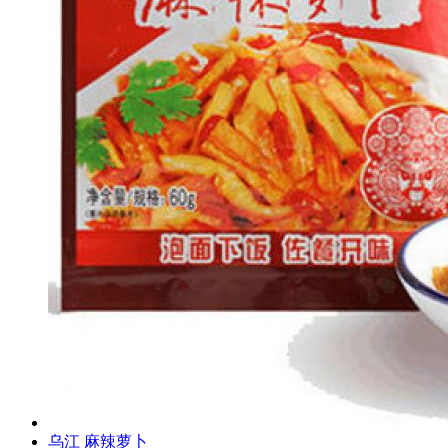
乌江 麻辣萝卜