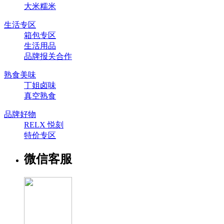
大米糯米
生活专区
箱包专区
生活用品
品牌报关合作
熟食美味
丁姐卤味
真空熟食
品牌好物
RELX 悦刻
特价专区
微信客服