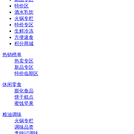
特价区
酒水乳饮
火锅专栏
特价专区
生鲜冷冻
方便速食
积分商城
热销榜单
热卖专区
新品专区
特价临期区
休闲零食
膨化食品
饼干糕点
蜜饯坚果
粮油调味
火锅专栏
调味品类
李锦记调味