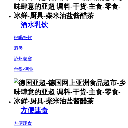
酒水乳饮
好喝畅饮
酒类
泸州老窖
舍得·酒业
方便速食
方便即食