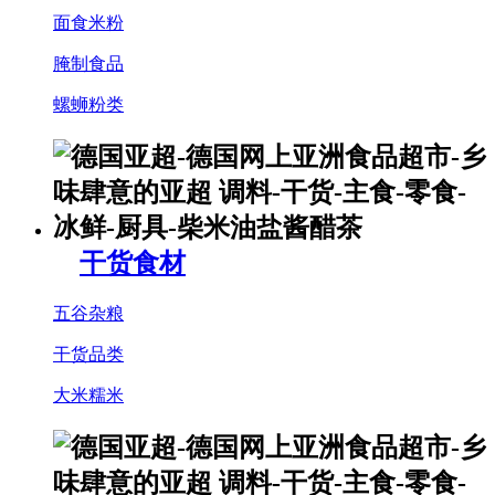
面食米粉
腌制食品
螺蛳粉类
干货食材
五谷杂粮
干货品类
大米糯米