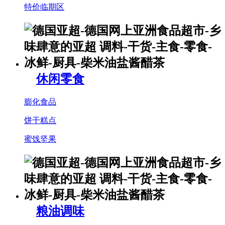
特价临期区
休闲零食
膨化食品
饼干糕点
蜜饯坚果
粮油调味