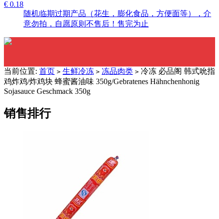
€ 0.18
随机临期过期产品（花生，膨化食品，方便面等），介
意勿拍，自愿原则不售后！售完为止
当前位置:
首页
生鲜冷冻
冻品肉类
冷冻 必品阁 韩式吮指
>
>
>
鸡炸鸡/炸鸡块 蜂蜜酱油味 350g/Gebratenes Hähnchenhonig
Sojasauce Geschmack 350g
销售排行