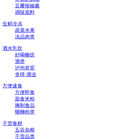
豆瓣辣椒酱
调味底料
生鲜冷冻
蔬菜水果
冻品肉类
酒水乳饮
好喝畅饮
酒类
泸州老窖
舍得·酒业
方便速食
方便即食
面食米粉
腌制食品
螺蛳粉类
干货食材
五谷杂粮
干货品类