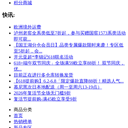
积分商城
快讯:
欧洲境外运费
泸州老窖全系类低至7折起，参与买赠国窖1573系类活动
即可获...
【国王湖分仓会员日】品类专属爆款限时来袭！专区低
至5折起，会...
开元亚超*李锦记618联名活动
618+端午双节同庆」全场满59欧立享88折！ 双节同庆，
优...
目前正在进行多仓库转换发货
【618提前购】6.2-6.8「限定爆款直降88折！精选人气...
慕尼黑次日本地配送（周一至周六13-19点）
2026年复活节全场无门槛9折
复活节提前购-满45欧立享受9折
商品分类
首页
热销榜单
新品专区