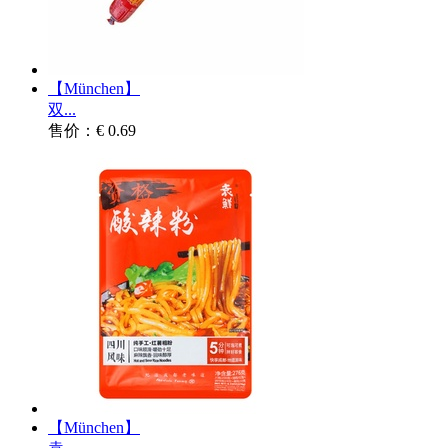
【München】
双...
售价：€ 0.69
【München】