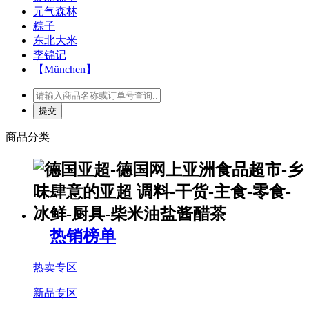
元气森林
粽子
东北大米
李锦记
【München】
商品分类
热销榜单
热卖专区
新品专区