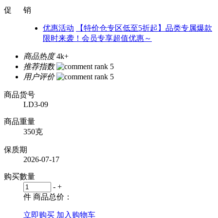
促 销
优惠活动
【特价仓专区低至5折起】品类专属爆款
限时来袭！会员专享超值优惠～
商品热度
4k+
推荐指数
用户评价
商品货号
LD3-09
商品重量
350克
保质期
2026-07-17
购买數量
-
+
件
商品总价：
立即购买
加入购物车