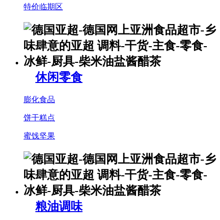
特价临期区
休闲零食
膨化食品
饼干糕点
蜜饯坚果
粮油调味