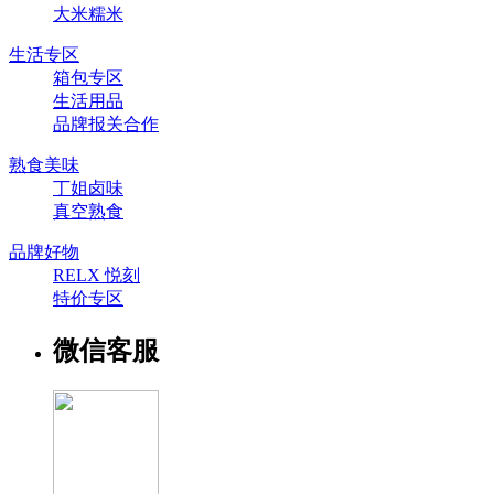
大米糯米
生活专区
箱包专区
生活用品
品牌报关合作
熟食美味
丁姐卤味
真空熟食
品牌好物
RELX 悦刻
特价专区
微信客服