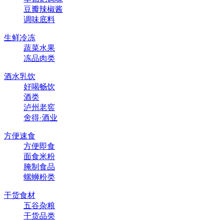
豆瓣辣椒酱
调味底料
生鲜冷冻
蔬菜水果
冻品肉类
酒水乳饮
好喝畅饮
酒类
泸州老窖
舍得·酒业
方便速食
方便即食
面食米粉
腌制食品
螺蛳粉类
干货食材
五谷杂粮
干货品类