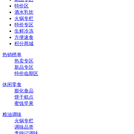
特价区
酒水乳饮
火锅专栏
特价专区
生鲜冷冻
方便速食
积分商城
热销榜单
热卖专区
新品专区
特价临期区
休闲零食
膨化食品
饼干糕点
蜜饯坚果
粮油调味
火锅专栏
调味品类
李锦记调味