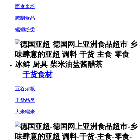
面食米粉
腌制食品
螺蛳粉类
干货食材
五谷杂粮
干货品类
大米糯米