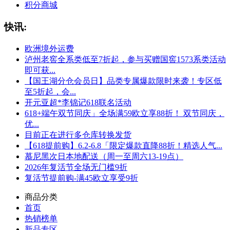
积分商城
快讯:
欧洲境外运费
泸州老窖全系类低至7折起，参与买赠国窖1573系类活动
即可获...
【国王湖分仓会员日】品类专属爆款限时来袭！专区低
至5折起，会...
开元亚超*李锦记618联名活动
618+端午双节同庆」全场满59欧立享88折！ 双节同庆，
优...
目前正在进行多仓库转换发货
【618提前购】6.2-6.8「限定爆款直降88折！精选人气...
慕尼黑次日本地配送（周一至周六13-19点）
2026年复活节全场无门槛9折
复活节提前购-满45欧立享受9折
商品分类
首页
热销榜单
新品专区