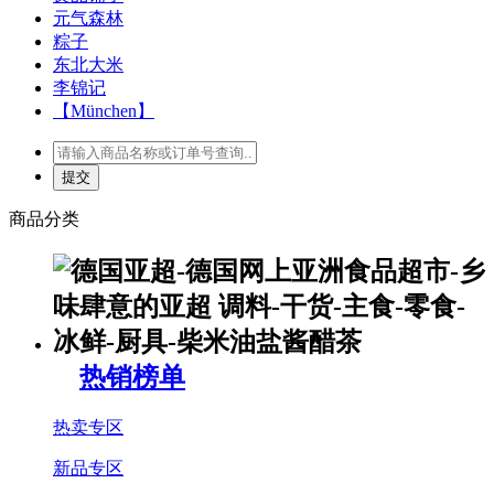
元气森林
粽子
东北大米
李锦记
【München】
商品分类
热销榜单
热卖专区
新品专区