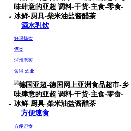
酒水乳饮
好喝畅饮
酒类
泸州老窖
舍得·酒业
方便速食
方便即食