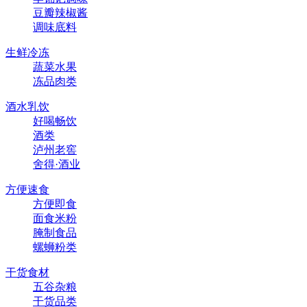
豆瓣辣椒酱
调味底料
生鲜冷冻
蔬菜水果
冻品肉类
酒水乳饮
好喝畅饮
酒类
泸州老窖
舍得·酒业
方便速食
方便即食
面食米粉
腌制食品
螺蛳粉类
干货食材
五谷杂粮
干货品类