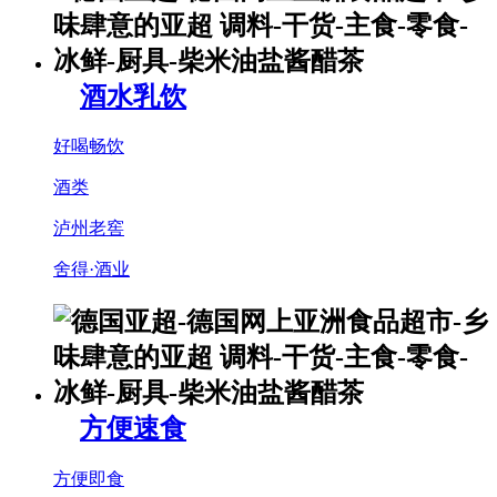
酒水乳饮
好喝畅饮
酒类
泸州老窖
舍得·酒业
方便速食
方便即食