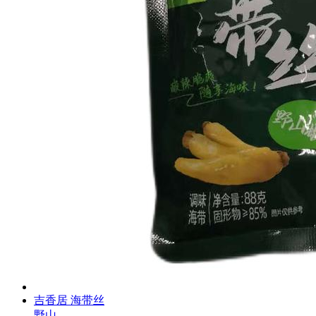
吉香居 海带丝
野山...