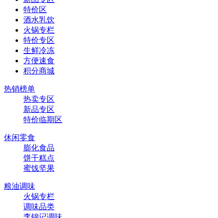
特价区
酒水乳饮
火锅专栏
特价专区
生鲜冷冻
方便速食
积分商城
热销榜单
热卖专区
新品专区
特价临期区
休闲零食
膨化食品
饼干糕点
蜜饯坚果
粮油调味
火锅专栏
调味品类
李锦记调味