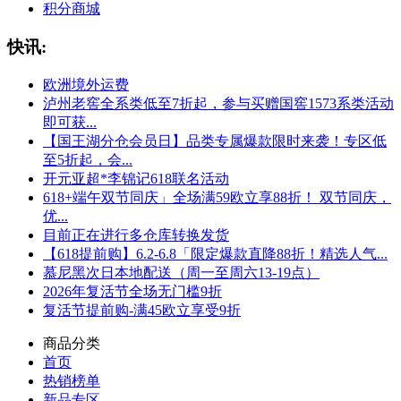
积分商城
快讯:
欧洲境外运费
泸州老窖全系类低至7折起，参与买赠国窖1573系类活动
即可获...
【国王湖分仓会员日】品类专属爆款限时来袭！专区低
至5折起，会...
开元亚超*李锦记618联名活动
618+端午双节同庆」全场满59欧立享88折！ 双节同庆，
优...
目前正在进行多仓库转换发货
【618提前购】6.2-6.8「限定爆款直降88折！精选人气...
慕尼黑次日本地配送（周一至周六13-19点）
2026年复活节全场无门槛9折
复活节提前购-满45欧立享受9折
商品分类
首页
热销榜单
新品专区