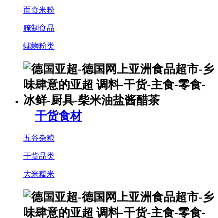
面食米粉
腌制食品
螺蛳粉类
干货食材
五谷杂粮
干货品类
大米糯米