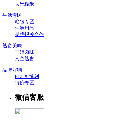
大米糯米
生活专区
箱包专区
生活用品
品牌报关合作
熟食美味
丁姐卤味
真空熟食
品牌好物
RELX 悦刻
特价专区
微信客服