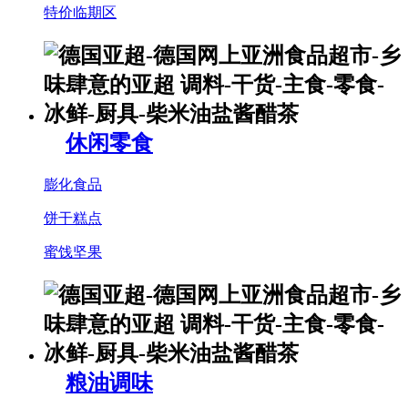
特价临期区
休闲零食
膨化食品
饼干糕点
蜜饯坚果
粮油调味