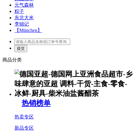
元气森林
粽子
东北大米
李锦记
【München】
商品分类
热销榜单
热卖专区
新品专区