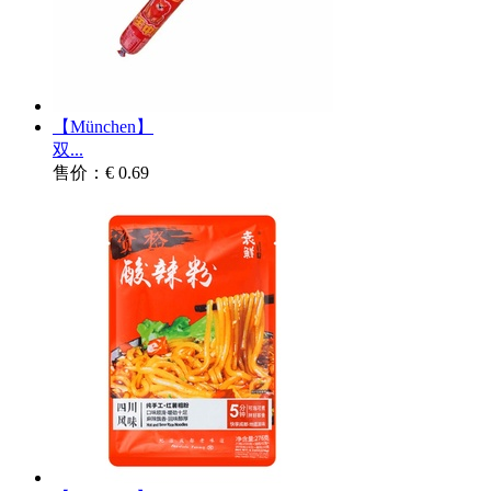
【München】
双...
售价：€ 0.69