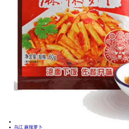
乌江 麻辣萝卜