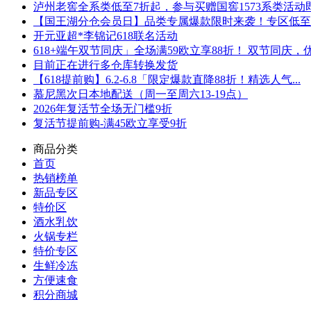
泸州老窖全系类低至7折起，参与买赠国窖1573系类活动即可
【国王湖分仓会员日】品类专属爆款限时来袭！专区低至5折
开元亚超*李锦记618联名活动
618+端午双节同庆」全场满59欧立享88折！ 双节同庆，优.
目前正在进行多仓库转换发货
【618提前购】6.2-6.8「限定爆款直降88折！精选人气...
慕尼黑次日本地配送（周一至周六13-19点）
2026年复活节全场无门槛9折
复活节提前购-满45欧立享受9折
商品分类
首页
热销榜单
新品专区
特价区
酒水乳饮
火锅专栏
特价专区
生鲜冷冻
方便速食
积分商城