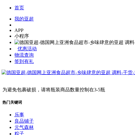
首页
我的亚超
APP
小程序
优惠活动
物流查询
签到有礼
为避免包裹破损，请将瓶装商品数量控制在3-5瓶
热门关键词
乐事
良品铺子
元气森林
粽子