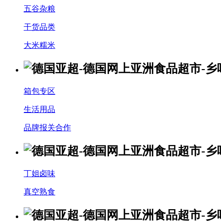
五谷杂粮
干货品类
大米糯米
箱包专区
生活用品
品牌报关合作
丁姐卤味
真空熟食