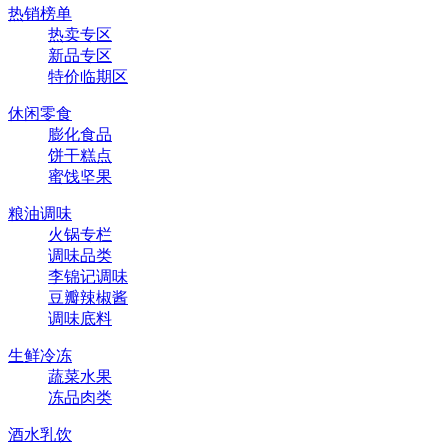
热销榜单
热卖专区
新品专区
特价临期区
休闲零食
膨化食品
饼干糕点
蜜饯坚果
粮油调味
火锅专栏
调味品类
李锦记调味
豆瓣辣椒酱
调味底料
生鲜冷冻
蔬菜水果
冻品肉类
酒水乳饮