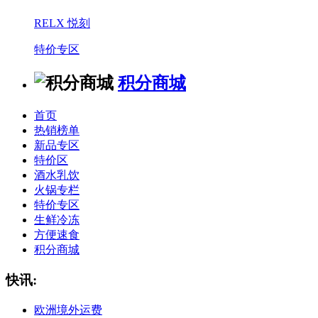
RELX 悦刻
特价专区
积分商城
首页
热销榜单
新品专区
特价区
酒水乳饮
火锅专栏
特价专区
生鲜冷冻
方便速食
积分商城
快讯:
欧洲境外运费