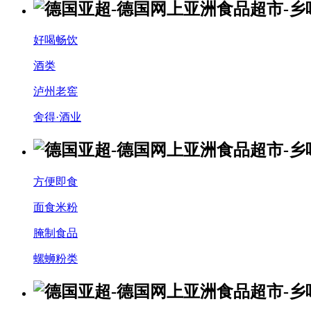
好喝畅饮
酒类
泸州老窖
舍得·酒业
方便即食
面食米粉
腌制食品
螺蛳粉类