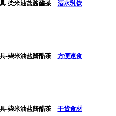
酒水乳饮
方便速食
干货食材