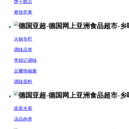
饼干糕点
蜜饯坚果
火锅专栏
调味品类
李锦记调味
豆瓣辣椒酱
调味底料
蔬菜水果
冻品肉类