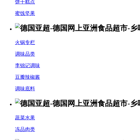
饼干糕点
蜜饯坚果
火锅专栏
调味品类
李锦记调味
豆瓣辣椒酱
调味底料
蔬菜水果
冻品肉类