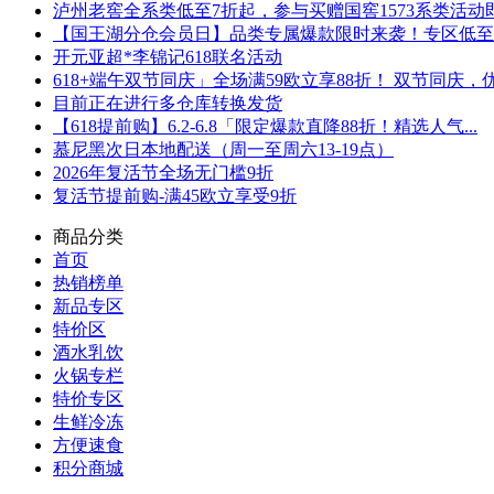
泸州老窖全系类低至7折起，参与买赠国窖1573系类活动即可
【国王湖分仓会员日】品类专属爆款限时来袭！专区低至5折
开元亚超*李锦记618联名活动
618+端午双节同庆」全场满59欧立享88折！ 双节同庆，优.
目前正在进行多仓库转换发货
【618提前购】6.2-6.8「限定爆款直降88折！精选人气...
慕尼黑次日本地配送（周一至周六13-19点）
2026年复活节全场无门槛9折
复活节提前购-满45欧立享受9折
商品分类
首页
热销榜单
新品专区
特价区
酒水乳饮
火锅专栏
特价专区
生鲜冷冻
方便速食
积分商城