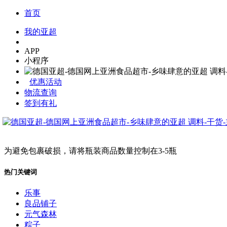
首页
我的亚超
APP
小程序
优惠活动
物流查询
签到有礼
为避免包裹破损，请将瓶装商品数量控制在3-5瓶
热门关键词
乐事
良品铺子
元气森林
粽子