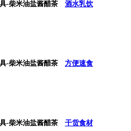
酒水乳饮
方便速食
干货食材