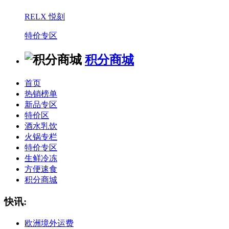
RELX 悦刻
特价专区
积分商城
首页
热销榜单
新品专区
特价区
酒水乳饮
火锅专栏
特价专区
生鲜冷冻
方便速食
积分商城
快讯:
欧洲境外运费