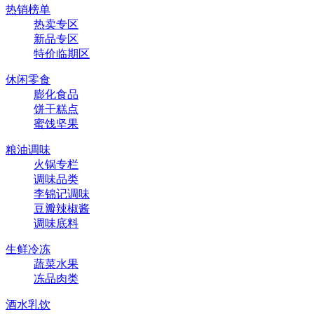
热销榜单
热卖专区
新品专区
特价临期区
休闲零食
膨化食品
饼干糕点
蜜饯坚果
粮油调味
火锅专栏
调味品类
李锦记调味
豆瓣辣椒酱
调味底料
生鲜冷冻
蔬菜水果
冻品肉类
酒水乳饮