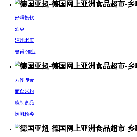
好喝畅饮
酒类
泸州老窖
舍得·酒业
方便即食
面食米粉
腌制食品
螺蛳粉类