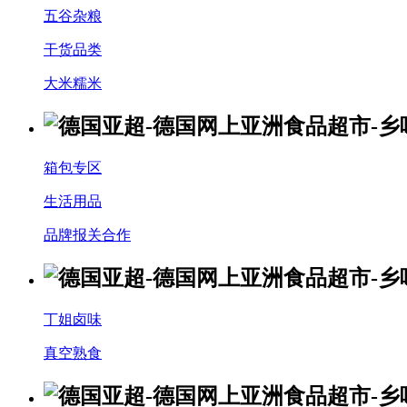
五谷杂粮
干货品类
大米糯米
箱包专区
生活用品
品牌报关合作
丁姐卤味
真空熟食