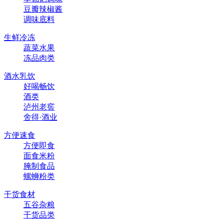
豆瓣辣椒酱
调味底料
生鲜冷冻
蔬菜水果
冻品肉类
酒水乳饮
好喝畅饮
酒类
泸州老窖
舍得·酒业
方便速食
方便即食
面食米粉
腌制食品
螺蛳粉类
干货食材
五谷杂粮
干货品类