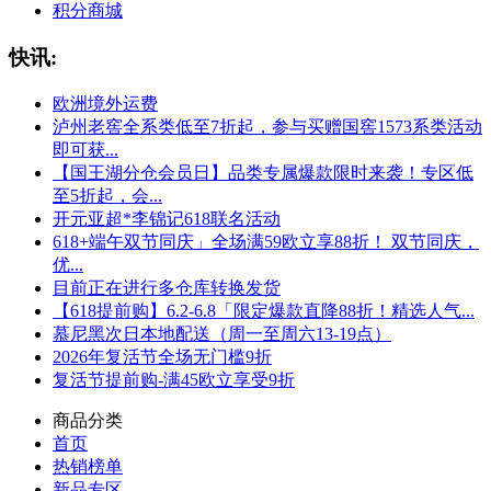
积分商城
快讯:
欧洲境外运费
泸州老窖全系类低至7折起，参与买赠国窖1573系类活动
即可获...
【国王湖分仓会员日】品类专属爆款限时来袭！专区低
至5折起，会...
开元亚超*李锦记618联名活动
618+端午双节同庆」全场满59欧立享88折！ 双节同庆，
优...
目前正在进行多仓库转换发货
【618提前购】6.2-6.8「限定爆款直降88折！精选人气...
慕尼黑次日本地配送（周一至周六13-19点）
2026年复活节全场无门槛9折
复活节提前购-满45欧立享受9折
商品分类
首页
热销榜单
新品专区