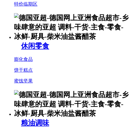
特价临期区
休闲零食
膨化食品
饼干糕点
蜜饯坚果
粮油调味