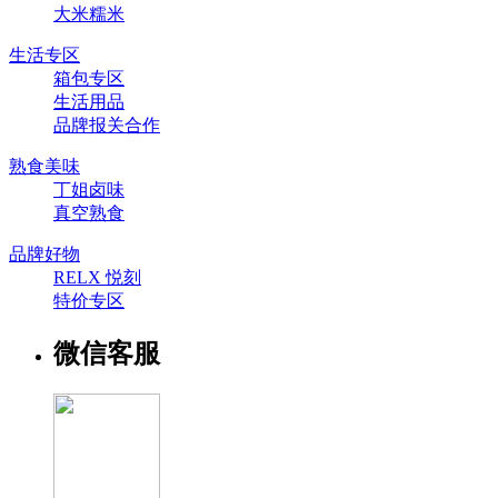
大米糯米
生活专区
箱包专区
生活用品
品牌报关合作
熟食美味
丁姐卤味
真空熟食
品牌好物
RELX 悦刻
特价专区
微信客服