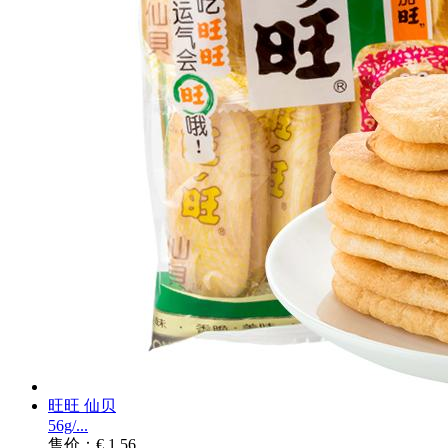
旺旺 仙贝
56g/...
售价：€ 1.56