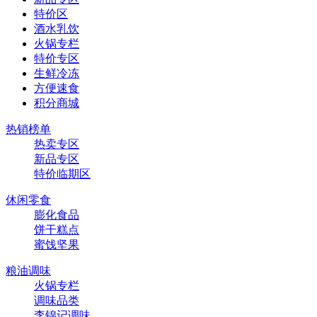
特价区
酒水乳饮
火锅专栏
特价专区
生鲜冷冻
方便速食
积分商城
热销榜单
热卖专区
新品专区
特价临期区
休闲零食
膨化食品
饼干糕点
蜜饯坚果
粮油调味
火锅专栏
调味品类
李锦记调味