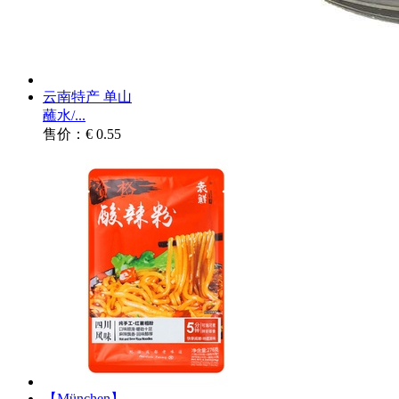
云南特产 单山
蘸水/...
售价：€ 0.55
【München】