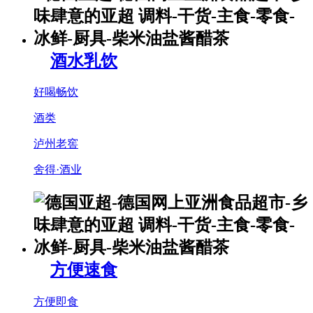
酒水乳饮
好喝畅饮
酒类
泸州老窖
舍得·酒业
方便速食
方便即食