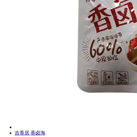
吉香居 香卤海