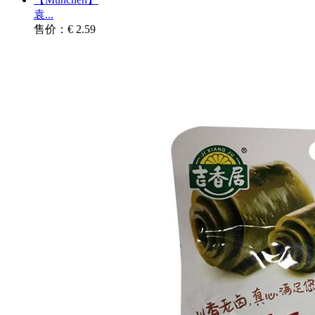
袁...
售价：€ 2.59