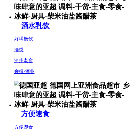
酒水乳饮
好喝畅饮
酒类
泸州老窖
舍得·酒业
方便速食
方便即食