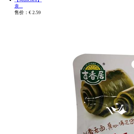
袁...
售价：€ 2.59