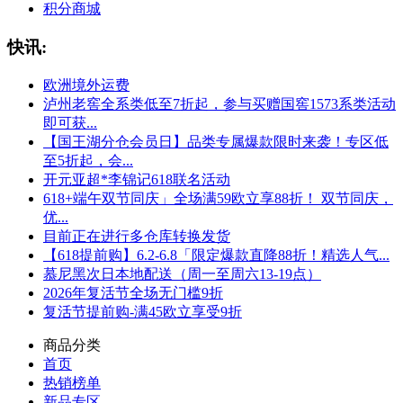
积分商城
快讯:
欧洲境外运费
泸州老窖全系类低至7折起，参与买赠国窖1573系类活动
即可获...
【国王湖分仓会员日】品类专属爆款限时来袭！专区低
至5折起，会...
开元亚超*李锦记618联名活动
618+端午双节同庆」全场满59欧立享88折！ 双节同庆，
优...
目前正在进行多仓库转换发货
【618提前购】6.2-6.8「限定爆款直降88折！精选人气...
慕尼黑次日本地配送（周一至周六13-19点）
2026年复活节全场无门槛9折
复活节提前购-满45欧立享受9折
商品分类
首页
热销榜单
新品专区