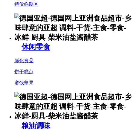
特价临期区
休闲零食
膨化食品
饼干糕点
蜜饯坚果
粮油调味