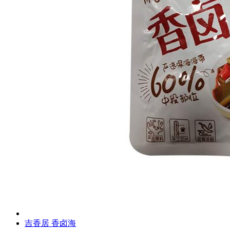
吉香居 香卤海