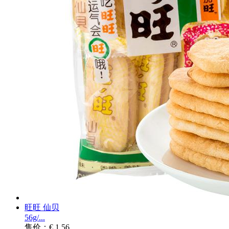
旺旺 仙贝
56g/...
售价：€ 1.56