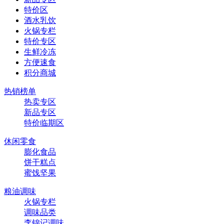
特价区
酒水乳饮
火锅专栏
特价专区
生鲜冷冻
方便速食
积分商城
热销榜单
热卖专区
新品专区
特价临期区
休闲零食
膨化食品
饼干糕点
蜜饯坚果
粮油调味
火锅专栏
调味品类
李锦记调味