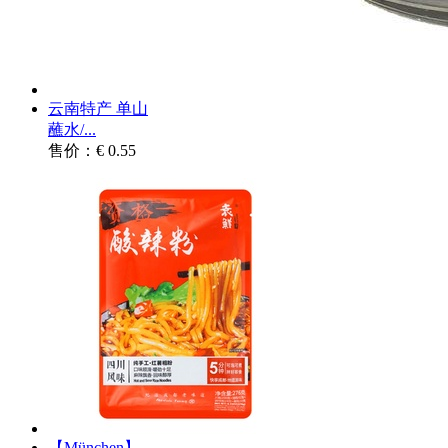
云南特产 单山
蘸水/...
售价：€ 0.55
【München】