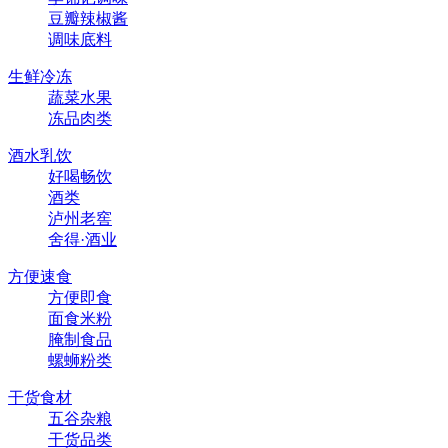
豆瓣辣椒酱
调味底料
生鲜冷冻
蔬菜水果
冻品肉类
酒水乳饮
好喝畅饮
酒类
泸州老窖
舍得·酒业
方便速食
方便即食
面食米粉
腌制食品
螺蛳粉类
干货食材
五谷杂粮
干货品类