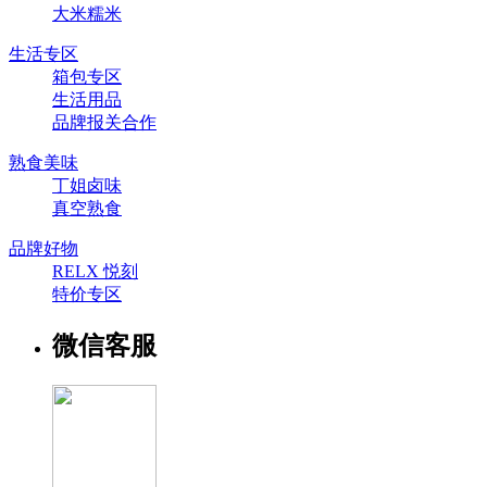
大米糯米
生活专区
箱包专区
生活用品
品牌报关合作
熟食美味
丁姐卤味
真空熟食
品牌好物
RELX 悦刻
特价专区
微信客服