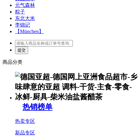
元气森林
粽子
东北大米
李锦记
【München】
商品分类
热销榜单
热卖专区
新品专区