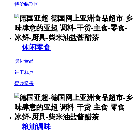
特价临期区
休闲零食
膨化食品
饼干糕点
蜜饯坚果
粮油调味