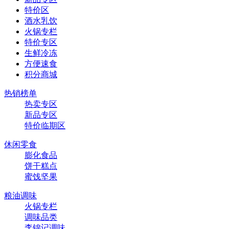
特价区
酒水乳饮
火锅专栏
特价专区
生鲜冷冻
方便速食
积分商城
热销榜单
热卖专区
新品专区
特价临期区
休闲零食
膨化食品
饼干糕点
蜜饯坚果
粮油调味
火锅专栏
调味品类
李锦记调味