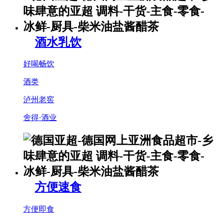
酒水乳饮
好喝畅饮
酒类
泸州老窖
舍得·酒业
方便速食
方便即食