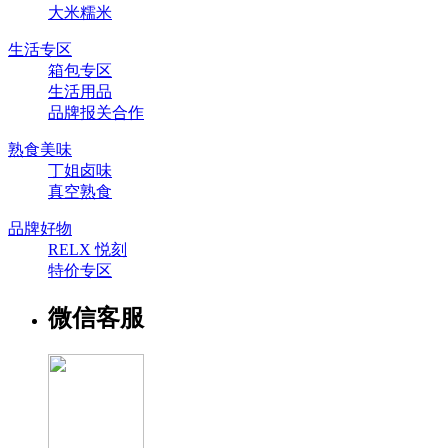
大米糯米
生活专区
箱包专区
生活用品
品牌报关合作
熟食美味
丁姐卤味
真空熟食
品牌好物
RELX 悦刻
特价专区
微信客服