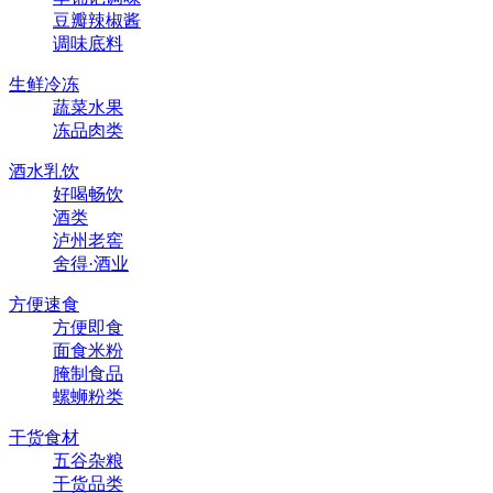
豆瓣辣椒酱
调味底料
生鲜冷冻
蔬菜水果
冻品肉类
酒水乳饮
好喝畅饮
酒类
泸州老窖
舍得·酒业
方便速食
方便即食
面食米粉
腌制食品
螺蛳粉类
干货食材
五谷杂粮
干货品类