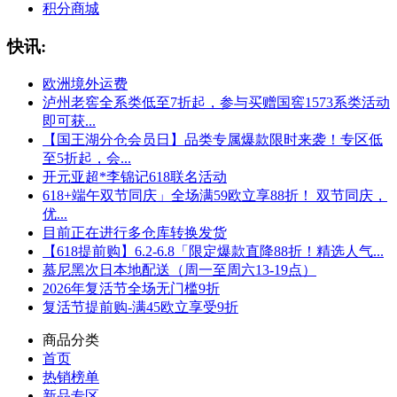
积分商城
快讯:
欧洲境外运费
泸州老窖全系类低至7折起，参与买赠国窖1573系类活动
即可获...
【国王湖分仓会员日】品类专属爆款限时来袭！专区低
至5折起，会...
开元亚超*李锦记618联名活动
618+端午双节同庆」全场满59欧立享88折！ 双节同庆，
优...
目前正在进行多仓库转换发货
【618提前购】6.2-6.8「限定爆款直降88折！精选人气...
慕尼黑次日本地配送（周一至周六13-19点）
2026年复活节全场无门槛9折
复活节提前购-满45欧立享受9折
商品分类
首页
热销榜单
新品专区