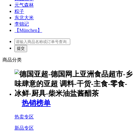
元气森林
粽子
东北大米
李锦记
【München】
商品分类
热销榜单
热卖专区
新品专区