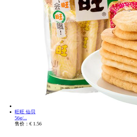
旺旺 仙贝
56g/...
售价：€ 1.56