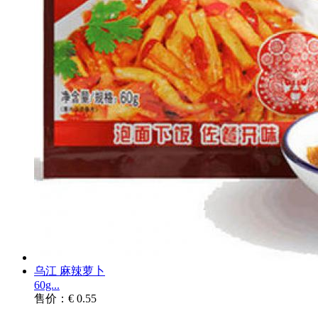
乌江 麻辣萝卜
60g...
售价：€ 0.55