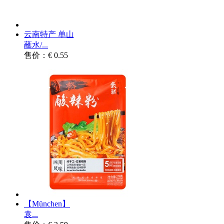
云南特产 单山
蘸水/...
售价：€ 0.55
【München】
袁...