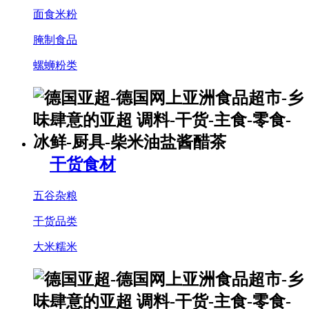
面食米粉
腌制食品
螺蛳粉类
干货食材
五谷杂粮
干货品类
大米糯米