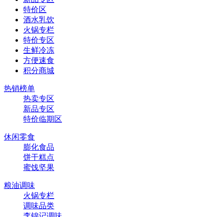
特价区
酒水乳饮
火锅专栏
特价专区
生鲜冷冻
方便速食
积分商城
热销榜单
热卖专区
新品专区
特价临期区
休闲零食
膨化食品
饼干糕点
蜜饯坚果
粮油调味
火锅专栏
调味品类
李锦记调味