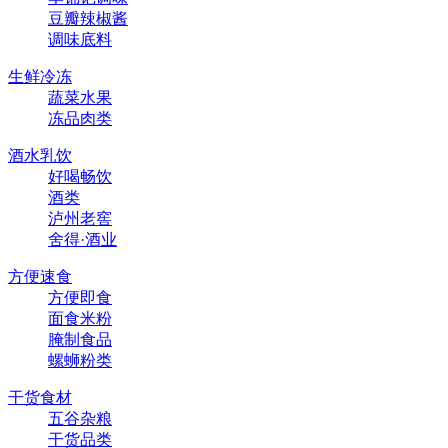
豆瓣辣椒酱
调味底料
生鲜冷冻
蔬菜水果
冻品肉类
酒水乳饮
好喝畅饮
酒类
泸州老窖
舍得·酒业
方便速食
方便即食
面食米粉
腌制食品
螺蛳粉类
干货食材
五谷杂粮
干货品类