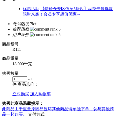
优惠活动
【特价仓专区低至5折起】品类专属爆款
限时来袭！会员专享超值优惠～
商品热度
7k+
推荐指数
用户评价
商品货号
R111
商品重量
18.000千克
购买數量
-
+
件
商品总价：
立即购买
加入购物车
购买此商品温馨提示：
此商品由于重量原因易压坏其他商品请单独下单，勿与其他商
品一起购买。
支付方式