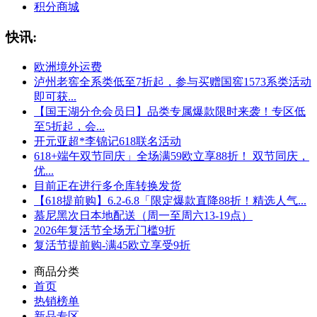
积分商城
快讯:
欧洲境外运费
泸州老窖全系类低至7折起，参与买赠国窖1573系类活动
即可获...
【国王湖分仓会员日】品类专属爆款限时来袭！专区低
至5折起，会...
开元亚超*李锦记618联名活动
618+端午双节同庆」全场满59欧立享88折！ 双节同庆，
优...
目前正在进行多仓库转换发货
【618提前购】6.2-6.8「限定爆款直降88折！精选人气...
慕尼黑次日本地配送（周一至周六13-19点）
2026年复活节全场无门槛9折
复活节提前购-满45欧立享受9折
商品分类
首页
热销榜单
新品专区