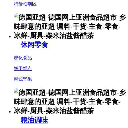
特价临期区
休闲零食
膨化食品
饼干糕点
蜜饯坚果
粮油调味