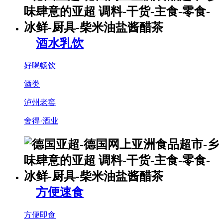
酒水乳饮
好喝畅饮
酒类
泸州老窖
舍得·酒业
方便速食
方便即食