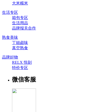
大米糯米
生活专区
箱包专区
生活用品
品牌报关合作
熟食美味
丁姐卤味
真空熟食
品牌好物
RELX 悦刻
特价专区
微信客服