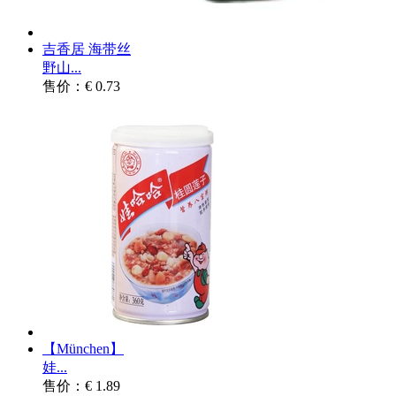
吉香居 海带丝
野山...
售价：€ 0.73
【München】
娃...
售价：€ 1.89