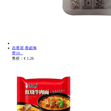
吉香居 香卤海
带10...
售价：€ 1.26