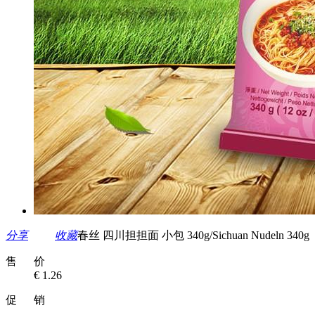
分享
收藏
春丝 四川担担面 小包 340g/Sichuan Nudeln 340g
售 价
€ 1.26
促 销