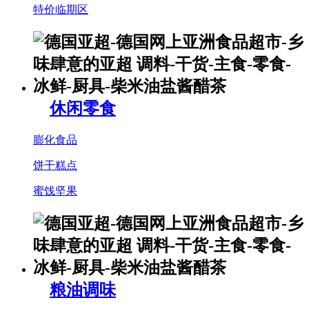
特价临期区
休闲零食
膨化食品
饼干糕点
蜜饯坚果
粮油调味