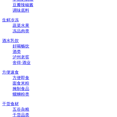
豆瓣辣椒酱
调味底料
生鲜冷冻
蔬菜水果
冻品肉类
酒水乳饮
好喝畅饮
酒类
泸州老窖
舍得·酒业
方便速食
方便即食
面食米粉
腌制食品
螺蛳粉类
干货食材
五谷杂粮
干货品类