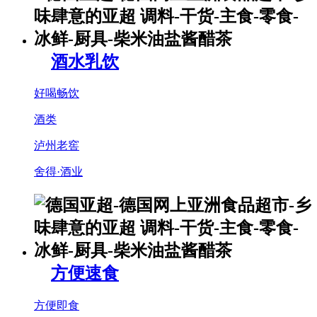
酒水乳饮
好喝畅饮
酒类
泸州老窖
舍得·酒业
方便速食
方便即食