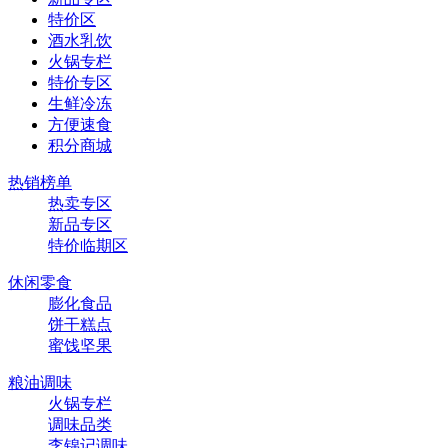
特价区
酒水乳饮
火锅专栏
特价专区
生鲜冷冻
方便速食
积分商城
热销榜单
热卖专区
新品专区
特价临期区
休闲零食
膨化食品
饼干糕点
蜜饯坚果
粮油调味
火锅专栏
调味品类
李锦记调味