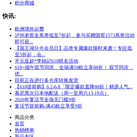
积分商城
快讯:
欧洲境外运费
泸州老窖全系类低至7折起，参与买赠国窖1573系类活动
即可获...
【国王湖分仓会员日】品类专属爆款限时来袭！专区低
至5折起，会...
开元亚超*李锦记618联名活动
618+端午双节同庆」全场满59欧立享88折！ 双节同庆，
优...
目前正在进行多仓库转换发货
【618提前购】6.2-6.8「限定爆款直降88折！精选人气...
慕尼黑次日本地配送（周一至周六13-19点）
2026年复活节全场无门槛9折
复活节提前购-满45欧立享受9折
商品分类
首页
热销榜单
新品专区