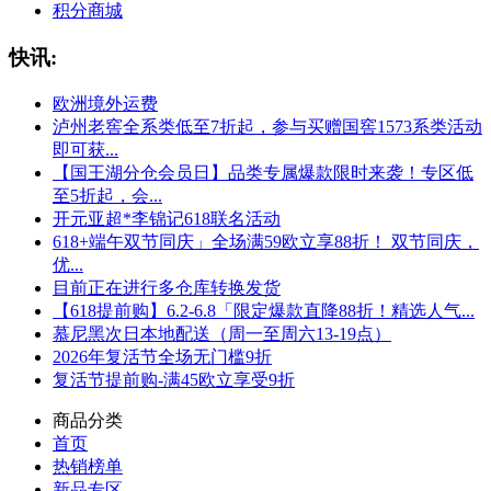
积分商城
快讯:
欧洲境外运费
泸州老窖全系类低至7折起，参与买赠国窖1573系类活动
即可获...
【国王湖分仓会员日】品类专属爆款限时来袭！专区低
至5折起，会...
开元亚超*李锦记618联名活动
618+端午双节同庆」全场满59欧立享88折！ 双节同庆，
优...
目前正在进行多仓库转换发货
【618提前购】6.2-6.8「限定爆款直降88折！精选人气...
慕尼黑次日本地配送（周一至周六13-19点）
2026年复活节全场无门槛9折
复活节提前购-满45欧立享受9折
商品分类
首页
热销榜单
新品专区