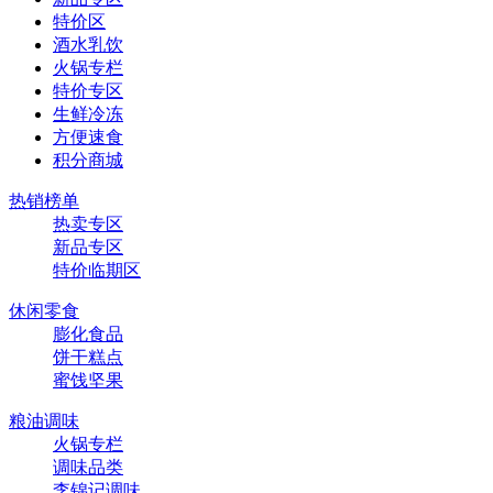
特价区
酒水乳饮
火锅专栏
特价专区
生鲜冷冻
方便速食
积分商城
热销榜单
热卖专区
新品专区
特价临期区
休闲零食
膨化食品
饼干糕点
蜜饯坚果
粮油调味
火锅专栏
调味品类
李锦记调味