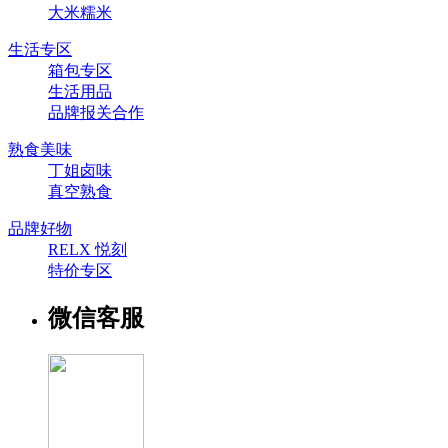
大米糯米
生活专区
箱包专区
生活用品
品牌报关合作
熟食美味
丁姐卤味
真空熟食
品牌好物
RELX 悦刻
特价专区
微信客服