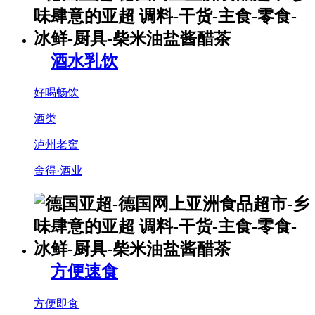
酒水乳饮
好喝畅饮
酒类
泸州老窖
舍得·酒业
方便速食
方便即食