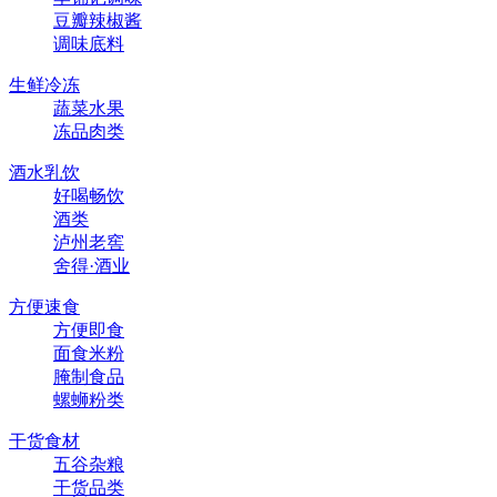
豆瓣辣椒酱
调味底料
生鲜冷冻
蔬菜水果
冻品肉类
酒水乳饮
好喝畅饮
酒类
泸州老窖
舍得·酒业
方便速食
方便即食
面食米粉
腌制食品
螺蛳粉类
干货食材
五谷杂粮
干货品类