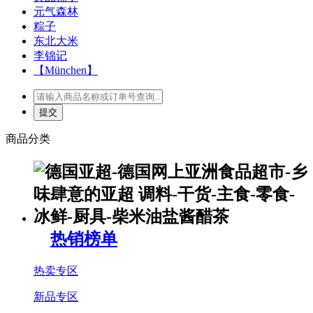
元气森林
粽子
东北大米
李锦记
【München】
商品分类
热销榜单
热卖专区
新品专区