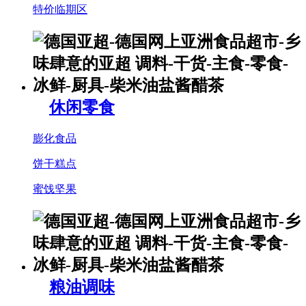
特价临期区
休闲零食
膨化食品
饼干糕点
蜜饯坚果
粮油调味