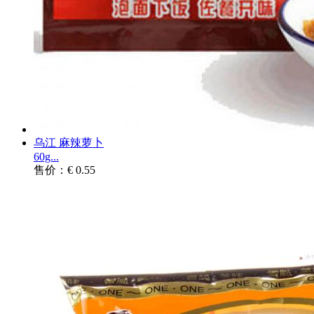
乌江 麻辣萝卜
60g...
售价：€ 0.55