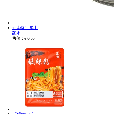
云南特产 单山
蘸水/...
售价：€ 0.55
【München】