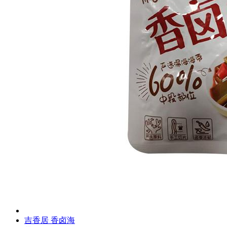
吉香居 香卤海