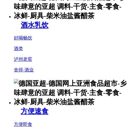
酒水乳饮
好喝畅饮
酒类
泸州老窖
舍得·酒业
方便速食
方便即食