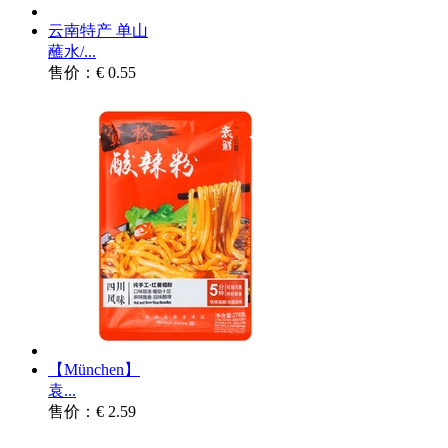
云南特产 单山
蘸水/...
售价：€ 0.55
【München】
袁...
售价：€ 2.59