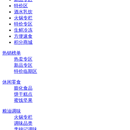
特价区
酒水乳饮
火锅专栏
特价专区
生鲜冷冻
方便速食
积分商城
热销榜单
热卖专区
新品专区
特价临期区
休闲零食
膨化食品
饼干糕点
蜜饯坚果
粮油调味
火锅专栏
调味品类
李锦记调味