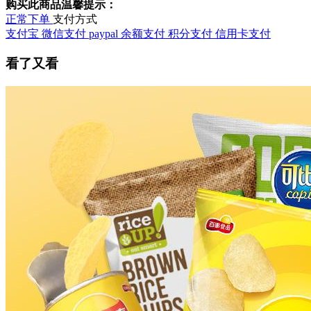
购买此商品温馨提示：
正常下单
支付方式
支付宝
微信支付
paypal
余额支付
积分支付
信用卡支付
看了又看