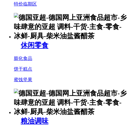
特价临期区
休闲零食
膨化食品
饼干糕点
蜜饯坚果
粮油调味