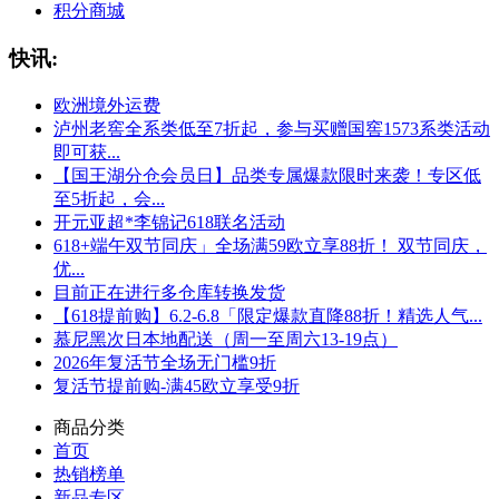
积分商城
快讯:
欧洲境外运费
泸州老窖全系类低至7折起，参与买赠国窖1573系类活动
即可获...
【国王湖分仓会员日】品类专属爆款限时来袭！专区低
至5折起，会...
开元亚超*李锦记618联名活动
618+端午双节同庆」全场满59欧立享88折！ 双节同庆，
优...
目前正在进行多仓库转换发货
【618提前购】6.2-6.8「限定爆款直降88折！精选人气...
慕尼黑次日本地配送（周一至周六13-19点）
2026年复活节全场无门槛9折
复活节提前购-满45欧立享受9折
商品分类
首页
热销榜单
新品专区