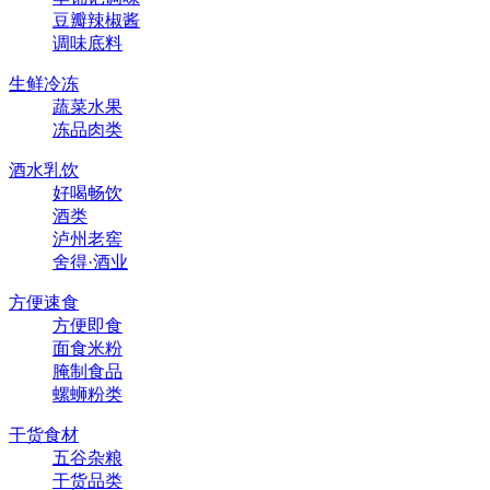
豆瓣辣椒酱
调味底料
生鲜冷冻
蔬菜水果
冻品肉类
酒水乳饮
好喝畅饮
酒类
泸州老窖
舍得·酒业
方便速食
方便即食
面食米粉
腌制食品
螺蛳粉类
干货食材
五谷杂粮
干货品类