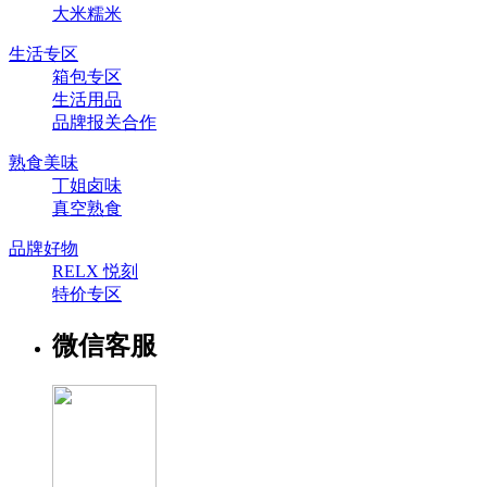
大米糯米
生活专区
箱包专区
生活用品
品牌报关合作
熟食美味
丁姐卤味
真空熟食
品牌好物
RELX 悦刻
特价专区
微信客服