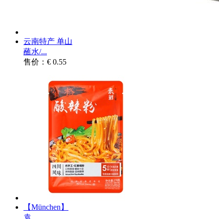
云南特产 单山
蘸水/...
售价：€ 0.55
【München】
袁...