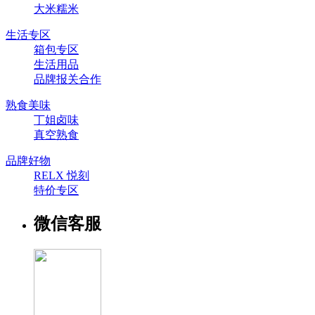
大米糯米
生活专区
箱包专区
生活用品
品牌报关合作
熟食美味
丁姐卤味
真空熟食
品牌好物
RELX 悦刻
特价专区
微信客服