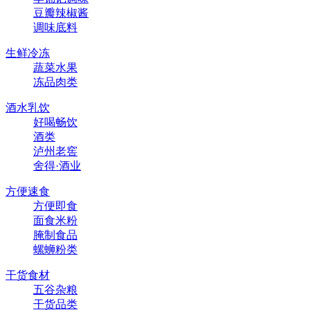
豆瓣辣椒酱
调味底料
生鲜冷冻
蔬菜水果
冻品肉类
酒水乳饮
好喝畅饮
酒类
泸州老窖
舍得·酒业
方便速食
方便即食
面食米粉
腌制食品
螺蛳粉类
干货食材
五谷杂粮
干货品类