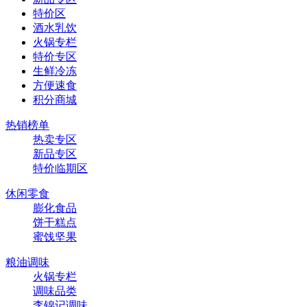
特价区
酒水乳饮
火锅专栏
特价专区
生鲜冷冻
方便速食
积分商城
热销榜单
热卖专区
新品专区
特价临期区
休闲零食
膨化食品
饼干糕点
蜜饯坚果
粮油调味
火锅专栏
调味品类
李锦记调味