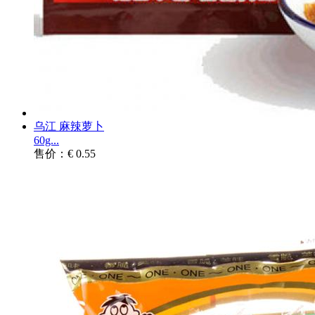
乌江 麻辣萝卜
60g...
售价：€ 0.55