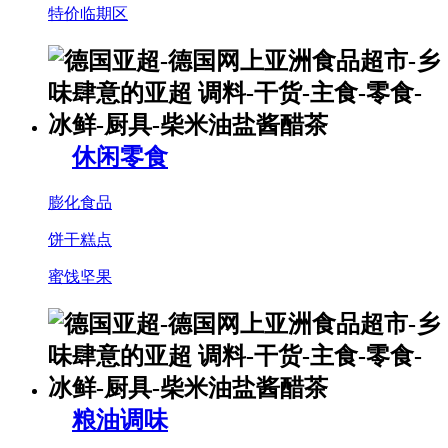
特价临期区
休闲零食
膨化食品
饼干糕点
蜜饯坚果
粮油调味