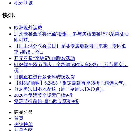
积分商城
快讯:
欧洲境外运费
泸州老窖全系类低至7折起，参与买赠国窖1573系类活动
即可获...
【国王湖分仓会员日】品类专属爆款限时来袭！专区低
至5折起，会...
开元亚超*李锦记618联名活动
618+端午双节同庆」全场满59欧立享88折！ 双节同庆，
优...
目前正在进行多仓库转换发货
【618提前购】6.2-6.8「限定爆款直降88折！精选人气...
慕尼黑次日本地配送（周一至周六13-19点）
2026年复活节全场无门槛9折
复活节提前购-满45欧立享受9折
商品分类
首页
热销榜单
新品专区