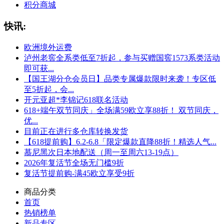
积分商城
快讯:
欧洲境外运费
泸州老窖全系类低至7折起，参与买赠国窖1573系类活动
即可获...
【国王湖分仓会员日】品类专属爆款限时来袭！专区低
至5折起，会...
开元亚超*李锦记618联名活动
618+端午双节同庆」全场满59欧立享88折！ 双节同庆，
优...
目前正在进行多仓库转换发货
【618提前购】6.2-6.8「限定爆款直降88折！精选人气...
慕尼黑次日本地配送（周一至周六13-19点）
2026年复活节全场无门槛9折
复活节提前购-满45欧立享受9折
商品分类
首页
热销榜单
新品专区