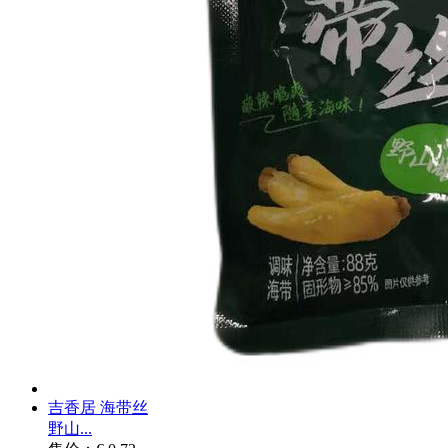
吉香居 海带丝
野山...