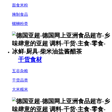
面食米粉
腌制食品
螺蛳粉类
干货食材
五谷杂粮
干货品类
大米糯米