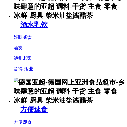
酒水乳饮
好喝畅饮
酒类
泸州老窖
舍得·酒业
方便速食
方便即食