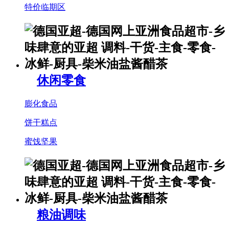
特价临期区
休闲零食
膨化食品
饼干糕点
蜜饯坚果
粮油调味