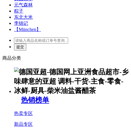
元气森林
粽子
东北大米
李锦记
【München】
商品分类
热销榜单
热卖专区
新品专区