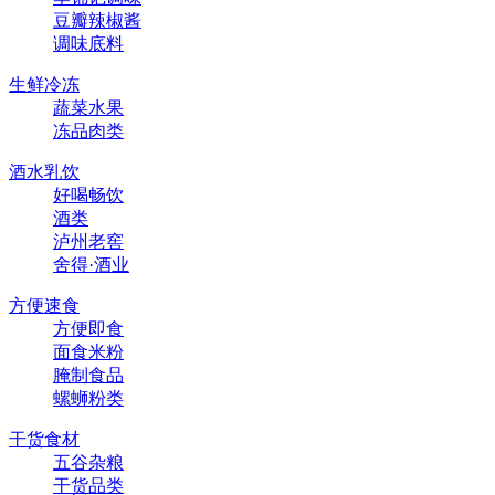
豆瓣辣椒酱
调味底料
生鲜冷冻
蔬菜水果
冻品肉类
酒水乳饮
好喝畅饮
酒类
泸州老窖
舍得·酒业
方便速食
方便即食
面食米粉
腌制食品
螺蛳粉类
干货食材
五谷杂粮
干货品类