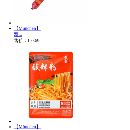
【München】
双...
售价：€ 0.69
【München】