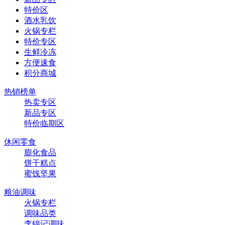
特价区
酒水乳饮
火锅专栏
特价专区
生鲜冷冻
方便速食
积分商城
热销榜单
热卖专区
新品专区
特价临期区
休闲零食
膨化食品
饼干糕点
蜜饯坚果
粮油调味
火锅专栏
调味品类
李锦记调味