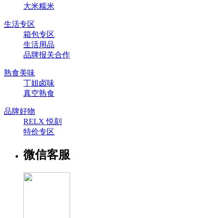
大米糯米
生活专区
箱包专区
生活用品
品牌报关合作
熟食美味
丁姐卤味
真空熟食
品牌好物
RELX 悦刻
特价专区
微信客服